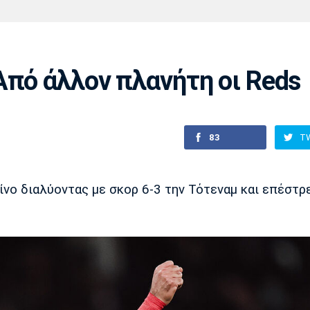
Χάντμπολ
Ηρακλής
Βόλος
Μπορούσια
Παρί Σεν
Ντόρτμουντ
Ζερμέν
Από άλλον πλανήτη οι Reds
Πόρτο
Μπενφίκα
83
T
νο διαλύοντας με σκορ 6-3 την Τότεναμ και επέστρ