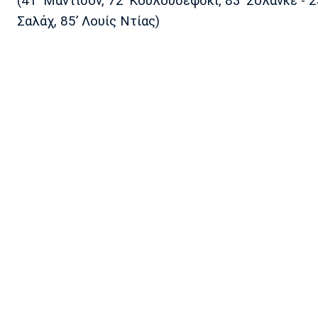
(41' Μάντισον, 72’ Κουλουσέφσκι, 83’ Σολάνκε - 2
Σαλάχ, 85’ Λουίς Ντίας)