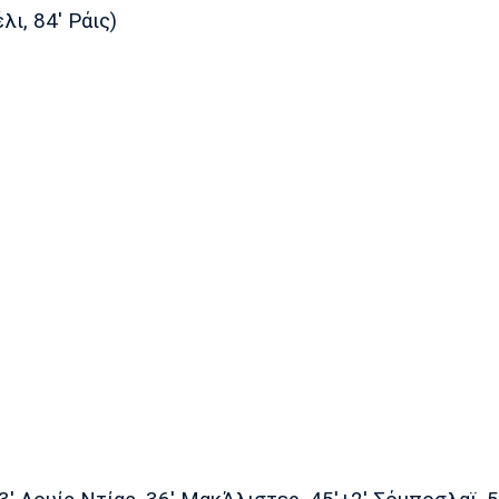
λι, 84' Ράις)