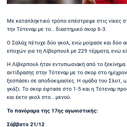
Με καταπληκτικό τρόπο επέστρεψε στις νίκες σ
την Τότεναμ με το… διαστημικό σκορ 6-3.
Ο Σαλάχ πέτυχε δύο γκολ, ενώ μοίρασε και δύο 
εποχών για τη Λίβερπουλ με 229 τέρματα, ενώ εί
Η Λίβερπουλ ήταν εντυπωσιακή από το ξεκίνημα 
αντίδρασης στην Τότεναμ με το σκορ στο ημίχρον
ξεσπάσει σε αποδοκιμασίες. Η ομάδα του Σλοτ, 
γκάζι. Το σκορ έφτασε στο 1-5 και η Τότεναμ πρ
και έκτο γκολ στο… μενού.
Το πανόραμα της 17ης αγωνιστικής:
Σάββατο 21/12