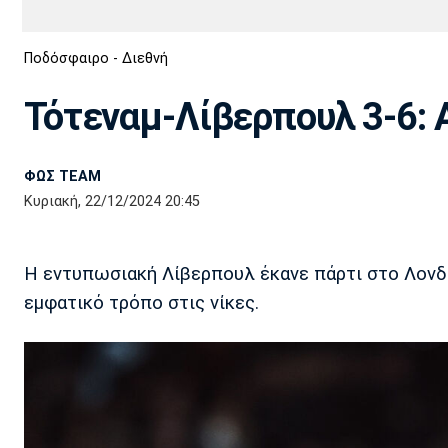
Διεθνή
EuroCup
Ποδόσφαιρο - Διεθνή
Euro
Basket League
Απόλλων
Άρης
ΟΦΗ
Παναχαϊκή
Εθνικές Ομάδες
Α2 Μπάσκετ
Σμύρνης
Τότεναμ-Λίβερπουλ 3-6: 
Κύπελλο
FIBA World Cup 2023
Διαιτησία
ΦΩΣ TEAM
Ποδόσφαιρο Γυναικών
Ιωνικός
Κηφισιά
Πανσερραϊκός
Κυριακή, 22/12/2024 20:45
Η εντυπωσιακή Λίβερπουλ έκανε πάρτι στο Λονδί
εμφατικό τρόπο στις νίκες.