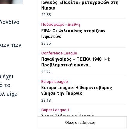
Ιωνικός: «Πακέτο» μεταγραφών στη
Νίκαια
23:55
Λονδίνο
Ποδόσφαιρο - Διεθνή
FIFA: Οι Φιλιππίνες στηρίζουν
Ινφαντίνο
23:35
όλων των
Conference League
Παναθηναϊκός – ΤΣΣΚΑ 1948 1-1:
Προβληματική εικόνα…
23:22
 έχει
Europa League
ό το
Europa League: Η Φερεντσβάρος
υλ είχε
νίκησε την Γκόρνικ
23:18
Super League 1
Άρης: Πλήγμα με Κουαμέ
Όλες οι ειδήσεις
23:15
Champions League