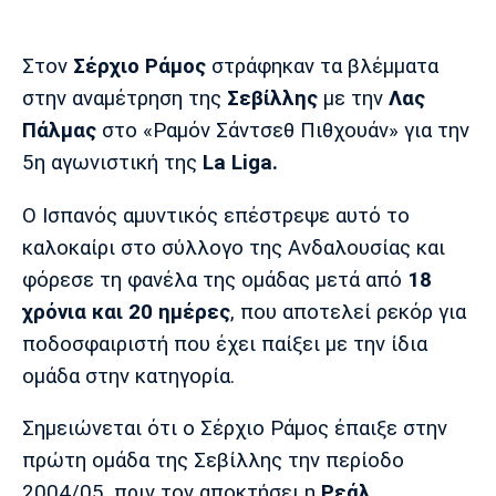
Μουσική
Στήλες
Πολιτισμός
Τραγούδια
Πρόγραμμα TV
Στον
Σέρχιο Ράμος
στράφηκαν τα βλέμματα
Ιωνικός
Κηφισιά
Πανσερραϊκός
στην αναμέτρηση της
Σεβίλλης
με την
Λας
Cine Spot
Πάλμας
στο «Ραμόν Σάντσεθ Πιθχουάν» για την
5η αγωνιστική της
La Liga.
Running
Ο Ισπανός αμυντικός επέστρεψε αυτό το
Media
καλοκαίρι στο σύλλογο της Ανδαλουσίας και
Μπαρτσελόνα
Ρεάλ
Ατλέτικο
Μαδρίτης
Μαδρίτης
Παρασκήνιο
φόρεσε τη φανέλα της ομάδας μετά από
18
χρόνια και 20 ημέρες
, που αποτελεί ρεκόρ για
ποδοσφαιριστή που έχει παίξει με την ίδια
ομάδα στην κατηγορία.
Μάντσεστερ
Τσέλσι
Άρσεναλ
Γιουνάιτεντ
Σημειώνεται ότι ο Σέρχιο Ράμος έπαιξε στην
πρώτη ομάδα της Σεβίλλης την περίοδο
2004/05, πριν τον αποκτήσει η
Ρεάλ