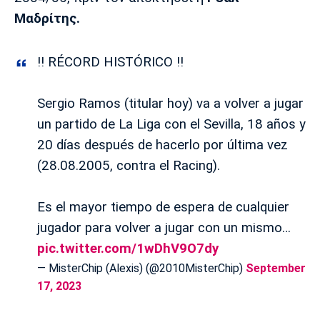
Λίβερπουλ
Μάντσεστερ
Γιουβέντους
Μαδρίτης.
Σίτι
‼️ RÉCORD HISTÓRICO ‼️
Ίντερ
Μίλαν
Μπάγερν
Sergio Ramos (titular hoy) va a volver a jugar
un partido de La Liga con el Sevilla, 18 años y
20 días después de hacerlo por última vez
(28.08.2005, contra el Racing).
Μπορούσια
Παρί Σεν
Μαρσέιγ
Ντόρτμουντ
Ζερμέν
Es el mayor tiempo de espera de cualquier
jugador para volver a jugar con un mismo…
pic.twitter.com/1wDhV9O7dy
Μονακό
Ερυθρός
Τότεναμ
Αστέρας
— MisterChip (Alexis) (@2010MisterChip)
September
17, 2023