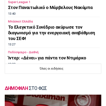
Super League 1
Στον Παναιτωλικό ο Μάρβελους Νακάμπα
13:40
Μπάσκετ Ελλάδα
Το Ελεγκτικό Συνέδριο ακύρωσε τον
διαγωνισμό για την ενεργειακή αναβάθμιση
του ΣΕΦ!
13:27
Ποδόσφαιρο - Διεθνή
Ίντερ: «Δένει» για πάντα τον Ντιμάρκο
13:20
Όλες οι ειδήσεις
Μπάσκετ
Στη Μπανταλόνα για ένα χρόνο ο Μπούγκι
Έλις
ΔΗΜΟΦΙΛΗ
ΣΤΟ ΦΩΣ
13:10
Μπάσκετ Ελλάδα
Επέστρεψε στην Καρδίτσα ο Οκόρο