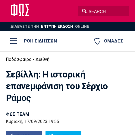
ΔΙΑΒΑΣΤΕ THN
ΕΝΤΥΠΗ ΕΚΔΟΣΗ
ONLINE
ΡΟΗ ΕΙΔΗΣΕΩΝ
ΟΜΑΔΕΣ
Ποδόσφαιρο
Ποδόσφαιρο - Διεθνή
ΠΟΔΟΣΦΑΙΡΟ
ΜΠΑΣΚΕΤ
Σεβίλλη: Η ιστορική
Super League 1
Μπάσκετ
ΒΟΛΕΪ
ΠΟΛΟ
ΣΠΟΡ
επανεμφάνιση του Σέρχιο
Ολυμπιακός
ΑΕΚ
ΠΑΟΚ
Super League 2
Ελλάδα
Ολυμπιακοί Αγώνες
Ράμος
AUTO-MOTO
PLUS
Γ Εθνική
Εθνική
Βόλεϊ
ΦΩΣ TEAM
Ελλάδα
EuroLeague
Πόλο
Παναθηναϊκός
Ατρόμητος
Πανιώνιος
Κυριακή, 17/09/2023 19:55
Champions League
ΝΒΑ
Τένις