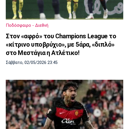
Ποδόσφαιρο - Διεθνή
Στον «αφρό» του Champions League το
«κίτρινο υποβρύχιο», με 5άρα, «διπλό»
στο Μεστάγια η Ατλέτικο!
Σάββατο, 02/05/2026 23:45