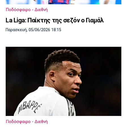
Λίβερπουλ
Μάντσεστερ
Γιουβέντους
Σίτι
Ποδόσφαιρο - Διεθνή
La Liga: Παίκτης της σεζόν ο Γιαμάλ
Παρασκευή, 05/06/2026 18:15
Ίντερ
Μίλαν
Μπάγερν
Μπορούσια
Παρί Σεν
Μαρσέιγ
Ντόρτμουντ
Ζερμέν
Μονακό
Ερυθρός
Τότεναμ
Αστέρας
Ποδόσφαιρο - Διεθνή