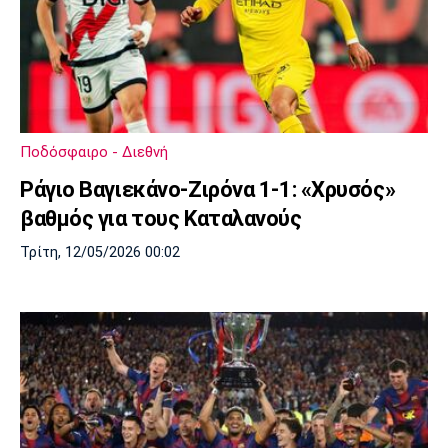
Ποδόσφαιρο - Διεθνή
Ράγιο Βαγιεκάνο-Ζιρόνα 1-1: «Χρυσός»
βαθμός για τους Καταλανούς
Τρίτη, 12/05/2026 00:02