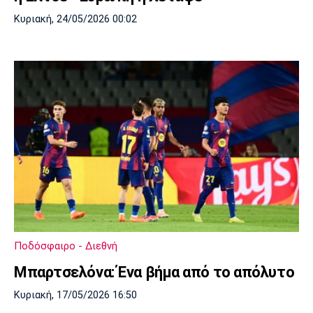
Κυριακή, 24/05/2026 00:02
Ποδόσφαιρο - Διεθνή
Μπαρτσελόνα: Ένα βήμα από το απόλυτο
Κυριακή, 17/05/2026 16:50