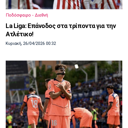
Ποδόσφαιρο - Διεθνή
La Liga: Επάνοδος στα τρίποντα για την
Ατλέτικο!
Κυριακή, 26/04/2026 00:32