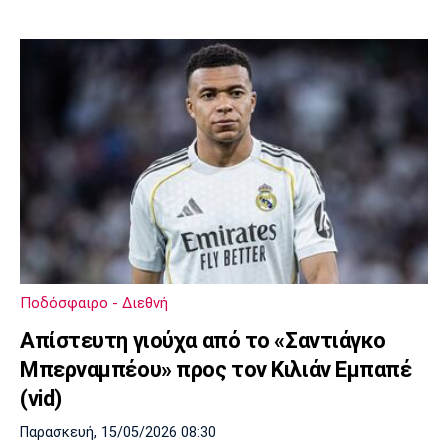
Ποδόσφαιρο - Διεθνή
Απίστευτη γιούχα από το «Σαντιάγκο
Μπερναμπέου» προς τον Κιλιάν Εμπαπέ
(vid)
Παρασκευή, 15/05/2026 08:30