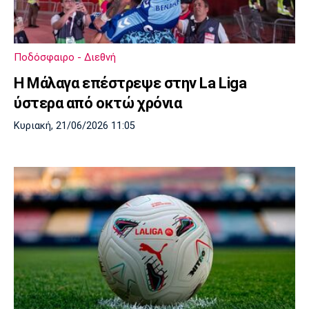
Europa League
Α Γυναικών
Σπορ
Αστέρας
ΠΑΣ Γιάννινα
Λεβαδειακός
Τρίπολης
Ποδόσφαιρο - Διεθνή
Conference League
Champions League
Στίβος
Auto-Moto
Η Μάλαγα επέστρεψε στην La Liga
ύστερα από οκτώ χρόνια
Διεθνή
Κύπελλο
Γυμναστική
Αυτοκίνητο
Tech
Παναιτωλικός
Λαμία
ΑΕΛ
Κυριακή, 21/06/2026 11:05
Euro
EuroCup
Κολύμβηση
Formula 1
Gaming
Plus
Εθνικές Ομάδες
Basket League
Χάντμπολ
Μοτοσυκλέτα
Gadgets
Θέατρο
Blogs
Κύπελλο
Α2 Μπάσκετ
Smartphones
Σινεμά
Η Εφημερίδα
Απόλλων
Άρης
ΟΦΗ
Σμύρνης
Διαιτησία
FIBA World Cup 2023
Ευ ζην
Πρωτοσέλιδα
Ποδόσφαιρο Γυναικών
Βιβλίο
Έντυπη έκδοση
Παναχαϊκή
Ηρακλής
Βόλος