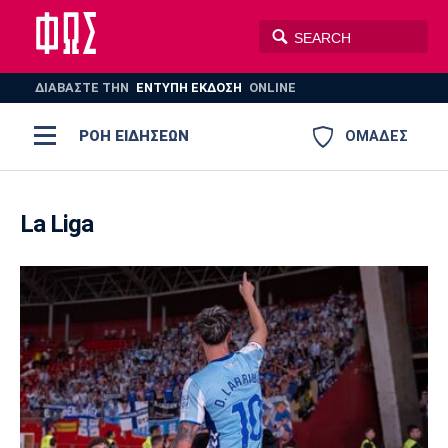
ΔΙΑΒΑΣΤΕ THN
ΕΝΤΥΠΗ ΕΚΔΟΣΗ
ONLINE
ΡΟΗ ΕΙΔΗΣΕΩΝ
ΟΜΑΔΕΣ
Ποδόσφαιρο
ΠΟΔΟΣΦΑΙΡΟ
ΜΠΑΣΚΕΤ
La Liga
Super League 1
Μπάσκετ
ΒΟΛΕΪ
ΠΟΛΟ
ΣΠΟΡ
Ολυμπιακός
ΑΕΚ
ΠΑΟΚ
Super League 2
Ελλάδα
Ολυμπιακοί Αγώνες
AUTO-MOTO
PLUS
Γ Εθνική
Εθνική
Βόλεϊ
Ελλάδα
EuroLeague
Πόλο
Παναθηναϊκός
Ατρόμητος
Πανιώνιος
Champions League
ΝΒΑ
Τένις