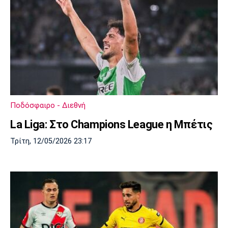
Ποδόσφαιρο - Διεθνή
La Liga: Στο Champions League η Μπέτις
Τρίτη, 12/05/2026 23:17