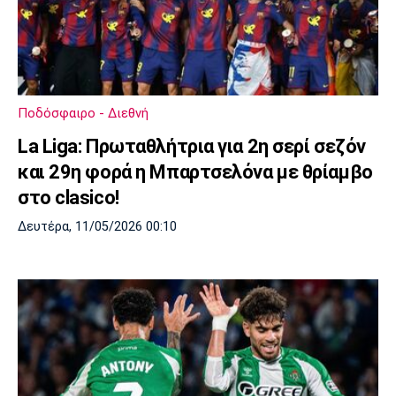
Ποδόσφαιρο - Διεθνή
La Liga: Πρωταθλήτρια για 2η σερί σεζόν
και 29η φορά η Μπαρτσελόνα με θρίαμβο
στο clasico!
Δευτέρα, 11/05/2026 00:10