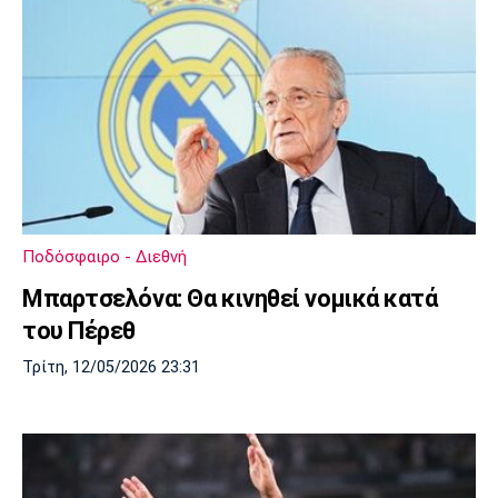
Ποδόσφαιρο - Διεθνή
Μπαρτσελόνα: Θα κινηθεί νομικά κατά
του Πέρεθ
Τρίτη, 12/05/2026 23:31