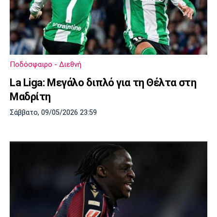
Ποδόσφαιρο - Διεθνή
La Liga: Μεγάλo διπλό για τη Θέλτα στη
Μαδρίτη
Σάββατο, 09/05/2026 23:59