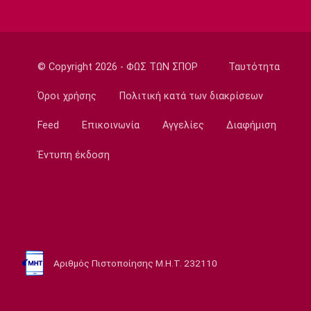
καπέλο στη Ζαλγκίρις για Έβανς
16:00
Conference League
Παναθηναϊκός - ΤΣΣΚΑ 1948: Συλλήψεις 12
© Copyright 2026 - ΦΩΣ ΤΩΝ ΣΠΟΡ
Ταυτότητα
ατόμων για ναρκωτικά και φωτοβολίδες
Όροι χρήσης
Πολιτική κατά των διακρίσεων
15:45
Feed
Επικοινωνία
Αγγελίες
Διαφήμιση
Στοίχημα
ΦΩΣ στο Στοίχημα: Γκολ στο Σεϊναγιόκι
Έντυπη έκδοση
15:30
Κολύμβηση
Ανοιχτή Θάλασσα: Εξαιρετική εμφάνιση και
έκτη θέση ο Κυνηγάκης
15:15
Μπάσκετ Ελλάδα
Αριθμός Πιστοποίησης Μ.Η.Τ. 232110
Γιατί ο Ολυμπιακός δεν ανησυχεί από την
απόφαση του Ελεγκτικού Συνεδρίου
15:00