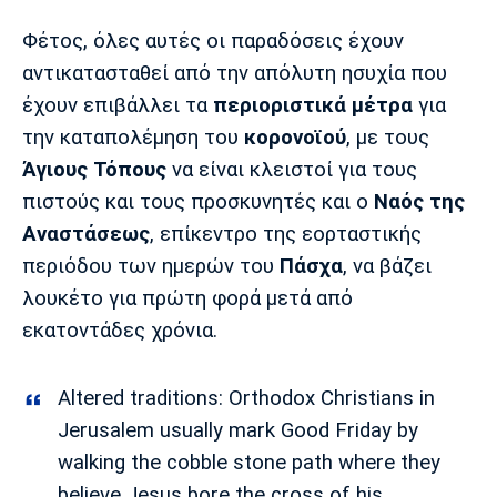
Λίβερπουλ
Μάντσεστερ
Γιουβέντους
Σίτι
Φέτος, όλες αυτές οι παραδόσεις έχουν
αντικατασταθεί από την απόλυτη ησυχία που
έχουν επιβάλλει τα
περιοριστικά μέτρα
για
την καταπολέμηση του
κορονοϊού
, με τους
Ίντερ
Μίλαν
Μπάγερν
Άγιους Τόπους
να είναι κλειστοί για τους
πιστούς και τους προσκυνητές και ο
Ναός της
Αναστάσεως
, επίκεντρο της εορταστικής
περιόδου των ημερών του
Πάσχα
, να βάζει
Μπορούσια
Παρί Σεν
Μαρσέιγ
Ντόρτμουντ
Ζερμέν
λουκέτο για πρώτη φορά μετά από
εκατοντάδες χρόνια.
Altered traditions: Orthodox Christians in
Μονακό
Ερυθρός
Τότεναμ
Αστέρας
Jerusalem usually mark Good Friday by
walking the cobble stone path where they
believe Jesus bore the cross of his