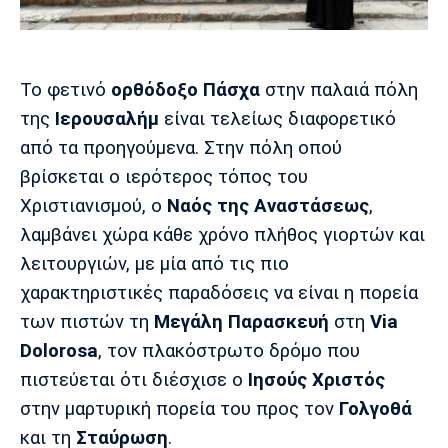
Μουσική
Στήλες
Πολιτισμός
Τραγούδια
Πρόγραμμα TV
Ιωνικός
Κηφισιά
Πανσερραϊκός
Το φετινό
ορθόδοξο Πάσχα
στην παλαιά πόλη
Cine Spot
της
Ιερουσαλήμ
είναι τελείως διαφορετικό
από τα προηγούμενα. Στην πόλη οπού
Running
βρίσκεται ο ιερότερος τόπος του
Media
Χριστιανισμού, ο
Ναός της Αναστάσεως
,
Μπαρτσελόνα
Ρεάλ
Ατλέτικο
λαμβάνει χώρα κάθε χρόνο πλήθος γιορτών και
Μαδρίτης
Μαδρίτης
Παρασκήνιο
λειτουργιών, με μία από τις πιο
χαρακτηριστικές παραδόσεις να είναι η πορεία
των πιστών τη
Μεγάλη Παρασκευή
στη
Via
Μάντσεστερ
Τσέλσι
Άρσεναλ
Dolorosa
, τον πλακόστρωτο δρόμο που
Γιουνάιτεντ
πιστεύεται ότι διέσχισε ο
Ιησούς Χριστός
στην μαρτυρική πορεία του προς τον
Γολγοθά
και τη
Σταύρωση
.