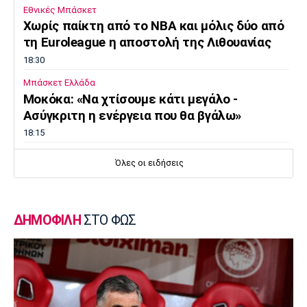
Εθνικές Μπάσκετ
Χωρίς παίκτη από το ΝΒΑ και μόλις δύο από
τη Euroleague η αποστολή της Λιθουανίας
18:30
Μπάσκετ Ελλάδα
Μοκόκα: «Να χτίσουμε κάτι μεγάλο -
Ασύγκριτη η ενέργεια που θα βγάλω»
18:15
Εθνικές Μπάσκετ
Όλες οι ειδήσεις
Ισπανία - Ελλάδα 96-86: Ήττα στην πρεμιέρα
του Ευrobasket U16
18:04
ΔΗΜΟΦΙΛΗ
ΣΤΟ ΦΩΣ
Ποδόσφαιρο - Διεθνή
Η Νορβηγία καλεί τον Ινφαντίνο να
παραιτηθεί
18:00
Super League 1