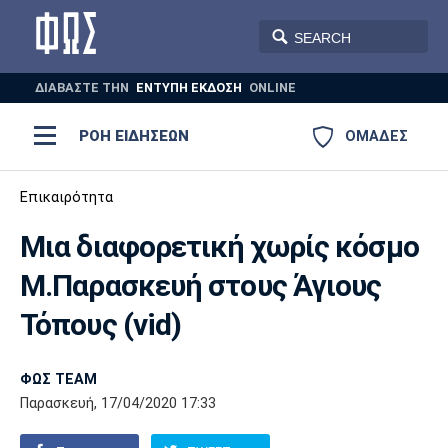
ΔΙΑΒΑΣΤΕ THN
ΕΝΤΥΠΗ ΕΚΔΟΣΗ
ONLINE
ΡΟΗ ΕΙΔΗΣΕΩΝ
ΟΜΑΔΕΣ
Ποδόσφαιρο
Επικαιρότητα
ΠΟΔΟΣΦΑΙΡΟ
ΜΠΑΣΚΕΤ
Μια διαφορετική χωρίς κόσμο
Super League 1
Μπάσκετ
ΒΟΛΕΪ
ΠΟΛΟ
ΣΠΟΡ
Μ.Παρασκευή στους Άγιους
Ολυμπιακός
ΑΕΚ
ΠΑΟΚ
Super League 2
Ελλάδα
Ολυμπιακοί Αγώνες
Τόπους (vid)
AUTO-MOTO
PLUS
Γ Εθνική
Εθνική
Βόλεϊ
ΦΩΣ TEAM
Ελλάδα
EuroLeague
Πόλο
Παναθηναϊκός
Ατρόμητος
Πανιώνιος
Παρασκευή, 17/04/2020 17:33
Champions League
ΝΒΑ
Τένις