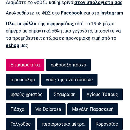
Διαβάστε το «ΦΩΣ» καθημερινά
στον υπολογιστή σας
Ακολουθήστε το ΦΩΣ στο
Facebook
και στο
Instagram
Όλα τα φύλλα της εφημερίδας
, από το 1958 μέχρι
σήμερα με σημαντικά αθλητικά γεγονότα, μπορείτε να
τα προμηθευτείτε τώρα σε προνομιακή τιμή από το
eshop
μας
Επικαιρότητα
ορθόδοξο πάσχα
ιερουσαλήμ
ναός της αναστάσεως
ιησούς χριστός
Σταύρωση
Αγίους Τόπους
Πάσχα
Via Dolorosa
Μεγάλη Παρασκευή
Γολγοθάς
περιοριστικά μέτρα
Κορονοϊός