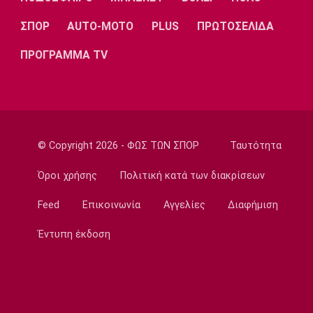
Ποδόσφαιρο - Διεθνή
ΣΠΟΡ
AUTO-MOTO
PLUS
ΠΡΩΤΟΣΕΛΙΔΑ
Επίσημα στη Ρεάλ Μαδρίτης ο Ντιομαντέ
22:20
ΠΡΟΓΡΑΜΜΑ TV
Super League 1
Ατρόμητος: Ήττα (2-1) από την ΑΕ Λεμεσού
στο τελευταίο φιλικό
22:05
© Copyright 2026 - ΦΩΣ ΤΩΝ ΣΠΟΡ
Ταυτότητα
Κολύμβηση
Κούβελος σε αδελφές Αλεξανδρή: «Μας
Όροι χρήσης
Πολιτική κατά των διακρίσεων
κάνατε υπερήφανους και ευτυχισμένους»
21:50
Feed
Επικοινωνία
Αγγελίες
Διαφήμιση
Super League 2
Έντυπη έκδοση
Ο Ζορζίνιο στον Πανσερραϊκό
21:35
Ποδόσφαιρο - Εθνικές Ομάδες
Ουρουγουάη: Ο Φορλάν νέος προπονητής της
εθνικής