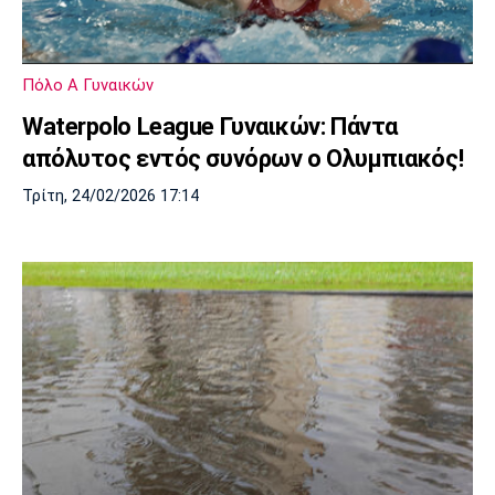
Μουσική
Στήλες
Πολιτισμός
Τραγούδια
Πρόγραμμα TV
Πόλο Α Γυναικών
Ιωνικός
Κηφισιά
Πανσερραϊκός
Cine Spot
Waterpolo League Γυναικών: Πάντα
απόλυτος εντός συνόρων ο Ολυμπιακός!
Running
Τρίτη, 24/02/2026 17:14
Media
Μπαρτσελόνα
Ρεάλ
Ατλέτικο
Μαδρίτης
Μαδρίτης
Παρασκήνιο
Μάντσεστερ
Τσέλσι
Άρσεναλ
Γιουνάιτεντ