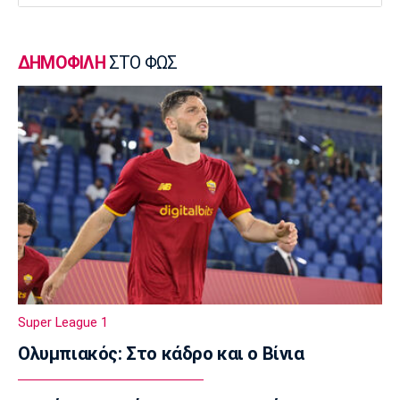
23:50
Μπάσκετ Ελλάδα
ΔΗΜΟΦΙΛΗ
ΣΤΟ ΦΩΣ
Επίσημα στον Άρη ο Άνταμ Μοκόκα
23:35
Europa League
Μπρούνο: «Δουλέψαμε καλά στην άμυνα»
23:32
Ποδόσφαιρο - Διεθνή
Κακή εβδομάδα για τη βαθμολογία της UEFA
23:23
Γ Εθνική
Αστέρας Βάρης: Νέες προσθήκες στο
ρόστερ
Super League 1
23:20
Ολυμπιακός: Στο κάδρο και ο Βίνια
Conference League
Conference League: Τρομερό διπλό η Τρόμσο