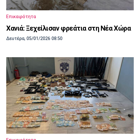
Λίβερπουλ
Μάντσεστερ
Γιουβέντους
Σίτι
Επικαιρότητα
Χανιά: Ξεχείλισαν φρεάτια στη Νέα Χώρα
Δευτέρα, 05/01/2026 08:50
Ίντερ
Μίλαν
Μπάγερν
Μπορούσια
Παρί Σεν
Μαρσέιγ
Ντόρτμουντ
Ζερμέν
Μονακό
Ερυθρός
Τότεναμ
Αστέρας