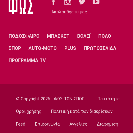
Conference League
Ακολουθήστε μας
Νίστρουπ: «Θα πρέπει να σκοράρουμε και να
μην επιτρέψουμε στον αντίπαλο να κάνει
ευκαιρίες»
ΠΟΔΟΣΦΑΙΡΟ
ΜΠΑΣΚΕΤ
ΒΟΛΕΪ
ΠΟΛΟ
20:03
Beach Volley
ΣΠΟΡ
AUTO-MOTO
PLUS
ΠΡΩΤΟΣΕΛΙΔΑ
Loutraki K19 Finals: Πρωταθλητές οι
ΠΡΟΓΡΑΜΜΑ TV
αδερφές Μαργαριτοπούλου και οι
Νοικοκυράκης, Βογιατζόγλου
19:45
Μπάσκετ Ελλάδα
Κασελάκης: «Με κέρδισε η συμπεριφορά και
το όραμα - Να δικαιώσω διοίκηση και
© Copyright 2026 - ΦΩΣ ΤΩΝ ΣΠΟΡ
Ταυτότητα
προπονητή»
Όροι χρήσης
Πολιτική κατά των διακρίσεων
19:30
Feed
Επικοινωνία
Αγγελίες
Διαφήμιση
NBA
Πίπεν: «Είμαι πιο πετυχημένος από τον