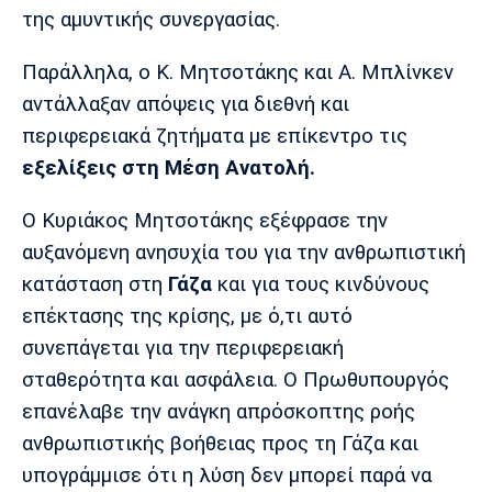
Λίβερπουλ
Μάντσεστερ
Γιουβέντους
της αμυντικής συνεργασίας.
Σίτι
Παράλληλα, ο Κ. Μητσοτάκης και Α. Μπλίνκεν
αντάλλαξαν απόψεις για διεθνή και
περιφερειακά ζητήματα με επίκεντρο τις
Ίντερ
Μίλαν
Μπάγερν
εξελίξεις στη Μέση Ανατολή.
Ο Κυριάκος Μητσοτάκης εξέφρασε την
αυξανόμενη ανησυχία του για την ανθρωπιστική
Μπορούσια
Παρί Σεν
Μαρσέιγ
κατάσταση στη
Γάζα
και για τους κινδύνους
Ντόρτμουντ
Ζερμέν
επέκτασης της κρίσης, με ό,τι αυτό
συνεπάγεται για την περιφερειακή
σταθερότητα και ασφάλεια. Ο Πρωθυπουργός
Μονακό
Ερυθρός
Τότεναμ
επανέλαβε την ανάγκη απρόσκοπτης ροής
Αστέρας
ανθρωπιστικής βοήθειας προς τη Γάζα και
υπογράμμισε ότι η λύση δεν μπορεί παρά να