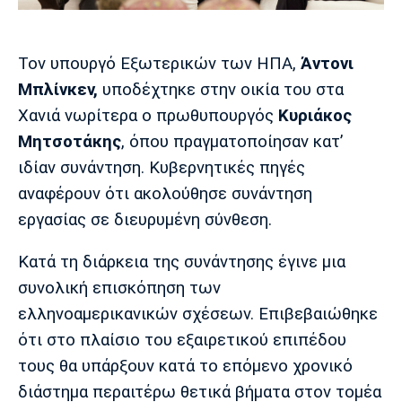
Μουσική
Στήλες
Πολιτισμός
Τραγούδια
Πρόγραμμα TV
Τον υπουργό Εξωτερικών των ΗΠΑ,
Άντονι
Ιωνικός
Κηφισιά
Πανσερραϊκός
Μπλίνκεν,
υποδέχτηκε στην οικία του στα
Cine Spot
Χανιά νωρίτερα ο πρωθυπουργός
Κυριάκος
Running
Μητσοτάκης
, όπου πραγματοποίησαν κατ’
ιδίαν συνάντηση. Κυβερνητικές πηγές
Media
αναφέρουν ότι ακολούθησε συνάντηση
Μπαρτσελόνα
Ρεάλ
Ατλέτικο
Μαδρίτης
Μαδρίτης
εργασίας σε διευρυμένη σύνθεση.
Παρασκήνιο
Κατά τη διάρκεια της συνάντησης έγινε μια
συνολική επισκόπηση των
Μάντσεστερ
Τσέλσι
Άρσεναλ
ελληνοαμερικανικών σχέσεων. Επιβεβαιώθηκε
Γιουνάιτεντ
ότι στο πλαίσιο του εξαιρετικού επιπέδου
τους θα υπάρξουν κατά το επόμενο χρονικό
διάστημα περαιτέρω θετικά βήματα στον τομέα