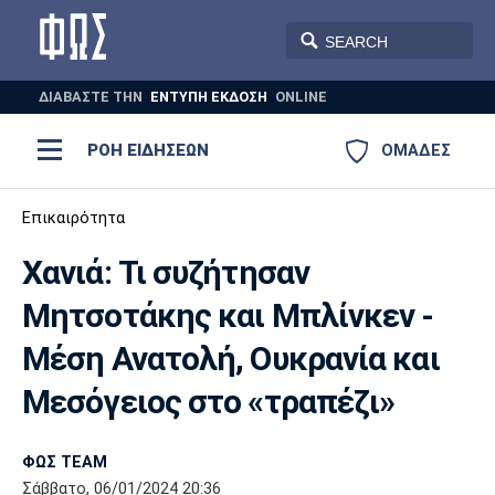
ΔΙΑΒΑΣΤΕ THN
ΕΝΤΥΠΗ ΕΚΔΟΣΗ
ONLINE
ΡΟΗ ΕΙΔΗΣΕΩΝ
ΟΜΑΔΕΣ
Ποδόσφαιρο
Επικαιρότητα
ΠΟΔΟΣΦΑΙΡΟ
ΜΠΑΣΚΕΤ
Χανιά: Τι συζήτησαν
Super League 1
Μπάσκετ
ΒΟΛΕΪ
ΠΟΛΟ
ΣΠΟΡ
Μητσοτάκης και Μπλίνκεν -
Ολυμπιακός
ΑΕΚ
ΠΑΟΚ
Super League 2
Ελλάδα
Ολυμπιακοί Αγώνες
Μέση Ανατολή, Ουκρανία και
AUTO-MOTO
PLUS
Γ Εθνική
Εθνική
Βόλεϊ
Μεσόγειος στο «τραπέζι»
Ελλάδα
EuroLeague
Πόλο
Παναθηναϊκός
Ατρόμητος
Πανιώνιος
ΦΩΣ TEAM
Σάββατο, 06/01/2024 20:36
Champions League
ΝΒΑ
Τένις