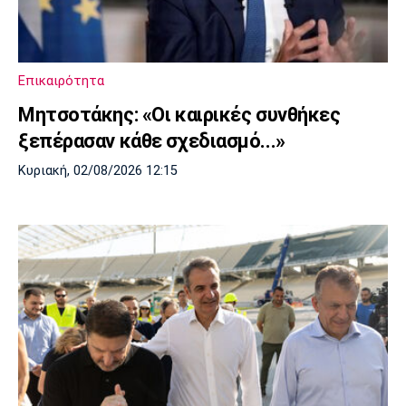
Μουσική
Στήλες
Πολιτισμός
Τραγούδια
Πρόγραμμα TV
Ιωνικός
Κηφισιά
Πανσερραϊκός
Επικαιρότητα
Cine Spot
Μητσοτάκης: «Οι καιρικές συνθήκες
Running
ξεπέρασαν κάθε σχεδιασμό...»
Κυριακή, 02/08/2026 12:15
Media
Μπαρτσελόνα
Ρεάλ
Ατλέτικο
Μαδρίτης
Μαδρίτης
Παρασκήνιο
Μάντσεστερ
Τσέλσι
Άρσεναλ
Γιουνάιτεντ