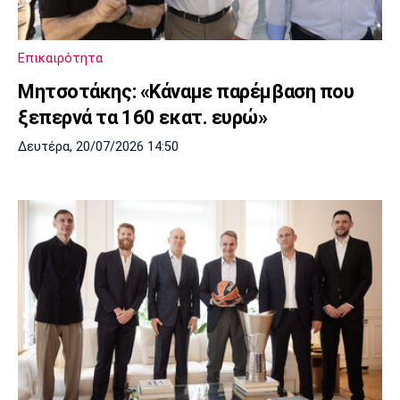
Λίβερπουλ
Μάντσεστερ
Γιουβέντους
Σίτι
Επικαιρότητα
Μητσοτάκης: «Κάναμε παρέμβαση που
Ίντερ
Μίλαν
Μπάγερν
ξεπερνά τα 160 εκατ. ευρώ»
Δευτέρα, 20/07/2026 14:50
Μπορούσια
Παρί Σεν
Μαρσέιγ
Ντόρτμουντ
Ζερμέν
Μονακό
Ερυθρός
Τότεναμ
Αστέρας