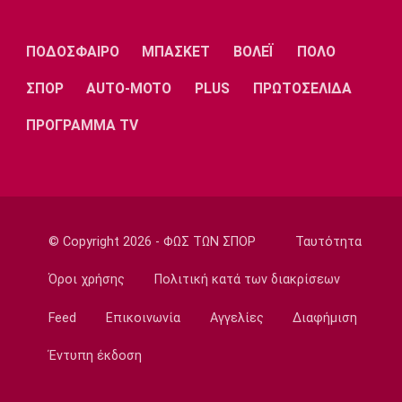
καριέρας μου τώρα στους Μπακς»
11:30
ΠΟΔΟΣΦΑΙΡΟ
ΜΠΑΣΚΕΤ
ΒΟΛΕΪ
ΠΟΛΟ
Εθνικές Μπάσκετ
Γουεμπανιαμά: «Αν μπορούσα, θα έφερνα
ΣΠΟΡ
AUTO-MOTO
PLUS
ΠΡΩΤΟΣΕΛΙΔΑ
στους Σπερς τον Φουρνιέ»
ΠΡΟΓΡΑΜΜΑ TV
11:20
Super League 1
Διάψευση ΑΕΚ για τον Ακράμ Μπουράς
11:10
Μπάσκετ Ελλάδα
© Copyright 2026 - ΦΩΣ ΤΩΝ ΣΠΟΡ
Ταυτότητα
ΠΑΟΚ: Έφτασε στη Θεσσαλονίκη και ο
Μάρκους Φόστερ
Όροι χρήσης
Πολιτική κατά των διακρίσεων
11:00
Feed
Επικοινωνία
Αγγελίες
Διαφήμιση
Επικαιρότητα
Φωτιά στον Κουβαρά Αττικής: Μπαράζ
Έντυπη έκδοση
μηνυμάτων από το 112
10:50