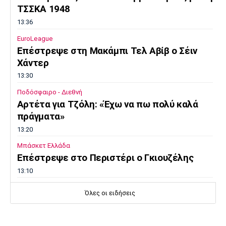
ΤΣΣΚΑ 1948
13:36
EuroLeague
Επέστρεψε στη Μακάμπι Τελ Αβίβ ο Σέιν
Χάντερ
13:30
Ποδόσφαιρο - Διεθνή
Αρτέτα για Τζόλη: «Έχω να πω πολύ καλά
πράγματα»
13:20
Μπάσκετ Ελλάδα
Επέστρεψε στο Περιστέρι ο Γκιουζέλης
13:10
Ποδόσφαιρο - Διεθνή
Όλες οι ειδήσεις
Μουρίνιο: «Είχα συμφωνήσει με τη
Γιουνάιτεντ για να διαδεχτώ τον
Φέργκιουσον»