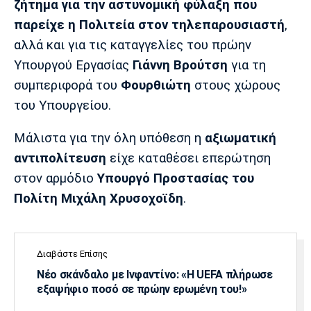
ζήτημα για την αστυνομική φύλαξη που
Λίβερπουλ
Μάντσεστερ
Γιουβέντους
Σίτι
παρείχε η Πολιτεία στον τηλεπαρουσιαστή
,
αλλά και για τις καταγγελίες του πρώην
Υπουργού Εργασίας
Γιάννη Βρούτση
για τη
συμπεριφορά του
Φουρθιώτη
στους χώρους
Ίντερ
Μίλαν
Μπάγερν
του Υπουργείου.
Μάλιστα για την όλη υπόθεση η
αξιωματική
αντιπολίτευση
είχε καταθέσει επερώτηση
Μπορούσια
Παρί Σεν
Μαρσέιγ
στον αρμόδιο
Υπουργό Προστασίας του
Ντόρτμουντ
Ζερμέν
Πολίτη Μιχάλη Χρυσοχοϊδη
.
Μονακό
Ερυθρός
Τότεναμ
Διαβάστε Επίσης
Αστέρας
Νέο σκάνδαλο με Ινφαντίνο: «Η UEFA πλήρωσε
εξαψήφιο ποσό σε πρώην ερωμένη του!»