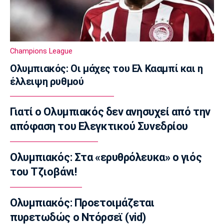
11:50
EuroLeague
Πήρε τον Μπαλό και τον στέλνει δανεικό η
Βαλένθια
Champions League
11:40
Ολυμπιακός: Οι μάχες του Ελ Κααμπί και η
Ποδόσφαιρο - Διεθνή
έλλειψη ρυθμού
Ο Κούτσιας πέτυχε το πρώτο γκολ της
σεζόν στη φετινή Liga Portugal
11:30
Γιατί ο Ολυμπιακός δεν ανησυχεί από την
EuroLeague
απόφαση του Ελεγκτικού Συνεδρίου
Ανανέωσε με τη Βιλερμπάν ο Τζάκσον
11:20
Ολυμπιακός: Στα «ερυθρόλευκα» ο γιός
Ποδόσφαιρο - Διεθνή
του Τζιοβάνι!
Συνεχίζει στην Εστουντιάντες ο Χοακίν
Κορέα
Ολυμπιακός: Προετοιμάζεται
11:10
πυρετωδώς ο Ντόρσεϊ (vid)
NBA