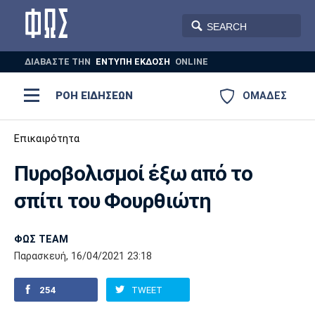
ΔΙΑΒΑΣΤΕ THN
ΕΝΤΥΠΗ ΕΚΔΟΣΗ
ONLINE
ΡΟΗ ΕΙΔΗΣΕΩΝ
ΟΜΑΔΕΣ
Ποδόσφαιρο
Επικαιρότητα
ΠΟΔΟΣΦΑΙΡΟ
ΜΠΑΣΚΕΤ
Πυροβολισμοί έξω από το
Super League 1
Μπάσκετ
ΒΟΛΕΪ
ΠΟΛΟ
ΣΠΟΡ
σπίτι του Φουρθιώτη
Ολυμπιακός
ΑΕΚ
ΠΑΟΚ
Super League 2
Ελλάδα
Ολυμπιακοί Αγώνες
AUTO-MOTO
PLUS
ΦΩΣ TEAM
Γ Εθνική
Εθνική
Βόλεϊ
Παρασκευή, 16/04/2021 23:18
Ελλάδα
EuroLeague
Πόλο
Παναθηναϊκός
Ατρόμητος
Πανιώνιος
254
TWEET
Champions League
ΝΒΑ
Τένις