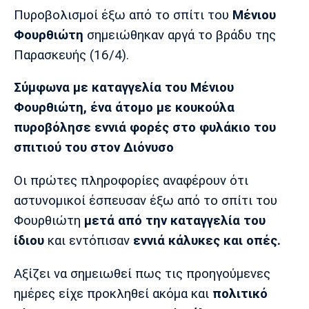
Μουσική
Στήλες
Πυροβολισμοί έξω από το σπίτι του
Μένιου
Φουρθιώτη
σημειώθηκαν αργά το βράδυ της
Πολιτισμός
Τραγούδια
Πρόγραμμα TV
Παρασκευής (16/4).
Ιωνικός
Κηφισιά
Πανσερραϊκός
Cine Spot
Σύμφωνα με καταγγελία του Μένιου
Running
Φουρθιώτη, ένα άτομο με κουκούλα
πυροβόλησε εννιά φορές στο φυλάκιο του
Media
σπιτιού του στον Διόνυσο
Μπαρτσελόνα
Ρεάλ
Ατλέτικο
Μαδρίτης
Μαδρίτης
Παρασκήνιο
Οι πρώτες πληροφορίες αναφέρουν ότι
αστυνομικοί έσπευσαν έξω από το σπίτι του
Φουρθιώτη
μετά από την καταγγελία του
Μάντσεστερ
Τσέλσι
Άρσεναλ
ίδιου
και εντόπισαν
εννιά κάλυκες και οπές.
Γιουνάιτεντ
Αξίζει να σημειωθεί πως τις προηγούμενες
ημέρες είχε προκληθεί ακόμα και
πολιτικό