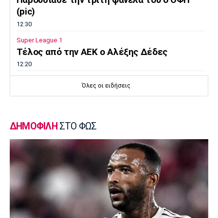
Παρουσίασε την τρίτη φανέλα του ο ΟΦΗ
(pic)
12:30
Super League 1
Τέλος από την ΑΕΚ ο Αλέξης Δέδες
12:20
Εθνικές Μπάσκετ
Όλες οι ειδήσεις
Εθνική Νεανίδων: Με Βουλγαρία για τις
θέσεις 5-6
12:10
ΔΗΜΟΦΙΛΗ
ΣΤΟ ΦΩΣ
Super League 2
Ο Θανάσης Στάικος στο «ΦΩΣ»: «Η
κουλτούρα του νησιού ξεχωρίζει»
12:00
Επικαιρότητα
Εγκαταλείπουν μαζικά την Αθήνα οι
αδειούχοι