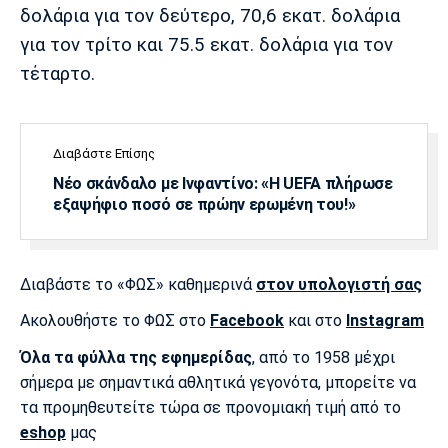
Λίβερπουλ
Μάντσεστερ
Γιουβέντους
δολάρια για τον δεύτερο, 70,6 εκατ. δολάρια
Σίτι
για τον τρίτο και 75.5 εκατ. δολάρια για τον
τέταρτο.
Ίντερ
Μίλαν
Μπάγερν
Διαβάστε Επίσης
Νέο σκάνδαλο με Ινφαντίνο: «Η UEFA πλήρωσε
εξαψήφιο ποσό σε πρώην ερωμένη του!»
Μπορούσια
Παρί Σεν
Μαρσέιγ
Ντόρτμουντ
Ζερμέν
Διαβάστε το «ΦΩΣ» καθημερινά
στον υπολογιστή σας
Ακολουθήστε το ΦΩΣ στο
Facebook
και στο
Instagram
Όλα τα φύλλα της εφημερίδας
, από το 1958 μέχρι
Μονακό
Ερυθρός
Τότεναμ
Αστέρας
σήμερα με σημαντικά αθλητικά γεγονότα, μπορείτε να
τα προμηθευτείτε τώρα σε προνομιακή τιμή από το
eshop
μας