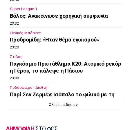
Super League 1
Βόλος: Ανακοίνωσε χορηγική συμφωνία
23:32
Εθνικές Μπάσκετ
Προδρομίδη: «Ήταν θέμα εγωισμού»
23:20
Στίβος
Παγκόσμιο Πρωτάθλημα Κ20: Ατομικό ρεκόρ
η Γέρου, το πάλεψε η Πάσιου
23:08
Ποδόσφαιρο - Διεθνή
Παρί Σεν Ζερμέν: Ισόπαλο το φιλικό με τη
Μάντσεστερ Γιουνάιτεντ
Όλες οι ειδήσεις
22:55
Ποδόσφαιρο - Διεθνή
Σκωτία: «Δύο στα δύο» η Σεντ Μίρεν, πρώτη
ΔΗΜΟΦΙΛΗ
ΣΤΟ ΦΩΣ