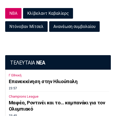
Πόρτο
Μπενφίκα
NBA
Κλίβελαντ Καβαλίερς
Ντόνοβαν Μίτσελ
Ανανέωση συμβολαίου
ΤΕΛΕΥΤΑΙΑ
ΝΕΑ
Γ Εθνική
Επανεκκίνηση στην Ηλιούπολη
23:57
Champions League
Μαφέο, Ροντινέι και το… καμπανάκι για τον
Ολυμπιακό
23:45