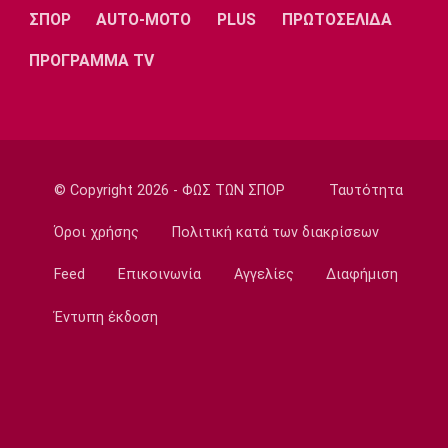
ΣΠΟΡ
AUTO-MOTO
PLUS
ΠΡΩΤΟΣΕΛΙΔΑ
20:45
Ποδόσφαιρο - Διεθνή
ΠΡΟΓΡΑΜΜΑ TV
Νάϊμεγκεν: Εντός έδρας ήττα από την
Tελστάρ, πριν υποδεχθεί τον Ολυμπιακό!
20:32
Ποδόσφαιρο - Διεθνή
Διαψεύδει ο Ινφαντίνο τις καταγγελίες
© Copyright 2026 - ΦΩΣ ΤΩΝ ΣΠΟΡ
Ταυτότητα
20:30
Όροι χρήσης
Πολιτική κατά των διακρίσεων
Super League 1
Ατρόμητος: Επαγγελματικό συμβόλαιο για
Feed
Επικοινωνία
Αγγελίες
Διαφήμιση
τον Κώτση
20:15
Έντυπη έκδοση
Champions League
ΠΑΟΚ – Μπραν 2-3: Εκτός συνέχειας από το
Champions League οι γυναίκες του
«δικέφαλου»
20:00