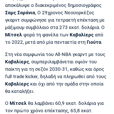
Μουσική
Στήλες
αποκάλυψε ο διακεκριμένος δημοσιογράφος
Σαμς Σαράνια
, Ο 29χρονος Νεοϋορκέζος
Πολιτισμός
Τραγούδια
Πρόγραμμα TV
γκαρντ συμφώνησε για τετραετή επέκταση με
Ιωνικός
Κηφισιά
Πανσερραϊκός
Cine Spot
μάξιμουμ συμβόλαιο στα 273 εκατ. δολάρια. Ο
Μίτσελ
φορά τη φανέλα των
Καβαλίερς
από
Running
το 2022, μετά από μία πενταετία στη
Γιούτα
.
Media
Στη νέα συμφωνία του All-NBA γκαρντ με τους
Μπαρτσελόνα
Ρεάλ
Ατλέτικο
Μαδρίτης
Μαδρίτης
Καβαλίερς
, συμπεριλαμβάνεται οψιόν του
Παρασκήνιο
παίκτη για τη σεζόν 2030-31, καθώς και όρος
full trade kicker, δηλαδή να πληρωθεί από τους
Καβαλίερς
και όχι από την ομάδα στην οποία
Μάντσεστερ
Τσέλσι
Άρσεναλ
θα καταλήξει.
Γιουνάιτεντ
Ο
Μίτσελ
θα λαμβάνει 60,9 εκατ. δολάρια για
τον πρώτο χρόνο επέκτασης, 65,8 εκατ.