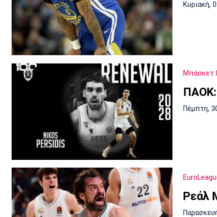
Κυριακή, 
Μπάσκετ 
ΠΑΟΚ:
Πέμπτη, 3
EuroLeagu
Ρεάλ 
Παρασκευή