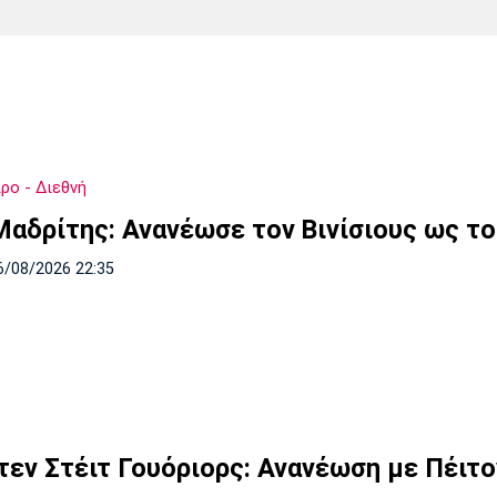
Χάντμπολ
Ηρακλής
Βόλος
Μπορούσια
Παρί Σεν
Ντόρτμουντ
Ζερμέν
ρο - Διεθνή
Πόρτο
Μπενφίκα
Μαδρίτης: Ανανέωσε τον Βινίσιους ως το
6/08/2026 22:35
τεν Στέιτ Γουόριορς: Ανανέωση με Πέιτο