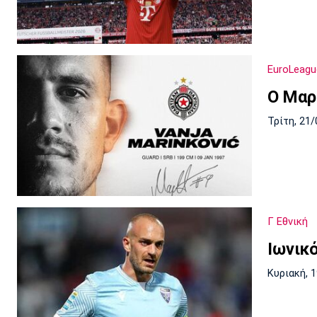
EuroLeagu
Ο Μαρ
Τρίτη, 21/
Γ Εθνική
Ιωνικ
Κυριακή, 