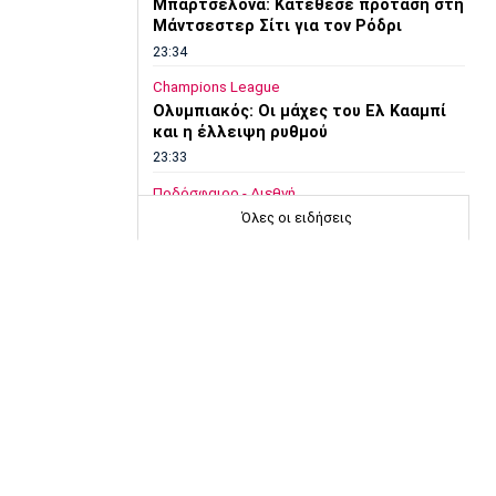
Μπαρτσελόνα: Κατέθεσε πρόταση στη
Μάντσεστερ Σίτι για τον Ρόδρι
23:34
Champions League
Ολυμπιακός: Οι μάχες του Ελ Κααμπί
και η έλλειψη ρυθμού
23:33
Ποδόσφαιρο - Διεθνή
Συνεχίζει στο MLS ο Σέρχι Ρομπέρτο
Όλες οι ειδήσεις
23:22
Στίβος
Παγκόσμιο Πρωτάθλημα Κ20: Έκτη
θέση για την Ραφαηλίδου στον τελικό
της σφαιροβολίας
23:11
Super League 2
Διπλή ενίσχυση για την ΑΕΛ
23:00
Ποδόσφαιρο - Διεθνή