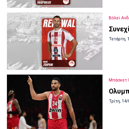
Βόλεϊ Αν
Συνεχ
Τετάρτη, 
Μπάσκετ 
Ολυμπ
Τρίτη, 14/