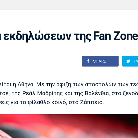
Χάντμπολ
Ηρακλής
Βόλος
Μπορούσια
Παρί Σεν
Ντόρτμουντ
Ζερμέν
α εκδηλώσεων της Fan Zon
Πόρτο
Μπενφίκα
SHARE
T
ινείται η Αθήνα. Με την άφιξη των αποστολών των τ
σέ, της Ρεάλ Μαδρίτης και της Βαλένθια, στο ξενο
σεις για το φίλαθλο κοινό, στο Ζάππειο.