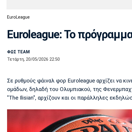
Διεθνή
EuroCup
EuroLeague
Euro
Basket League
Απόλλων
Άρης
ΟΦΗ
Παναχαϊκή
Εθνικές Ομάδες
Α2 Μπάσκετ
Σμύρνης
Euroleague: Το πρόγραμμ
Κύπελλο
FIBA World Cup 2023
Διαιτησία
ΦΩΣ TEAM
Ποδόσφαιρο Γυναικών
Ιωνικός
Κηφισιά
Πανσερραϊκός
Τετάρτη, 20/05/2026 22:50
Σε ρυθμούς φάιναλ φορ Euroleague αρχίζει να κ
ομάδων, δηλαδή του Ολυμπιακού, της Φενερμπαχτ
"The Ilisian", αρχίζουν και οι παράλληλες εκδηλώ