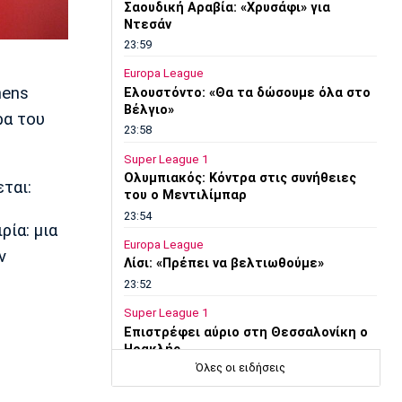
Σαουδική Αραβία: «Χρυσάφι» για
Ντεσάν
23:59
Europa League
hens
Ελουστόντο: «Θα τα δώσουμε όλα στο
Βέλγιο»
ρα του
23:58
Super League 1
Ολυμπιακός: Κόντρα στις συνήθειες
ται:
του ο Μεντιλίμπαρ
23:54
ρία: μια
Europa League
ν
Λίσι: «Πρέπει να βελτιωθούμε»
23:52
Super League 1
Επιστρέφει αύριο στη Θεσσαλονίκη ο
Ηρακλής
Όλες οι ειδήσεις
23:50
Μπάσκετ Ελλάδα