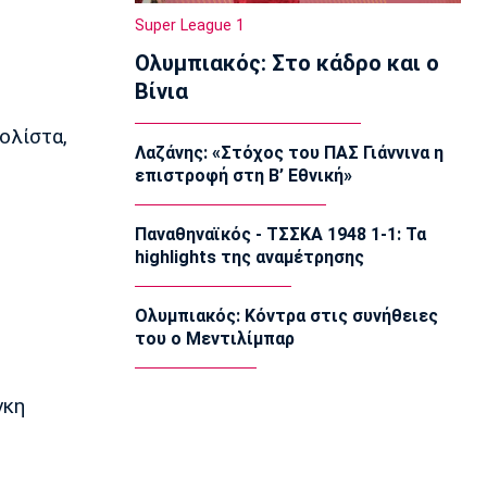
22:20
Super League 1
Super League 1
Ολυμπιακός: Στο κάδρο και ο
Ατρόμητος: Ήττα (2-1) από την ΑΕ
Λεμεσού στο τελευταίο φιλικό
Βίνια
22:05
ολίστα,
Κολύμβηση
Λαζάνης: «Στόχος του ΠΑΣ Γιάννινα η
Κούβελος σε αδελφές Αλεξανδρή:
επιστροφή στη Β’ Εθνική»
«Μας κάνατε υπερήφανους και
ευτυχισμένους»
21:50
Παναθηναϊκός - ΤΣΣΚΑ 1948 1-1: Τα
highlights της αναμέτρησης
Super League 2
Ο Ζορζίνιο στον Πανσερραϊκό
21:35
Ολυμπιακός: Κόντρα στις συνήθειες
του ο Μεντιλίμπαρ
Ποδόσφαιρο - Εθνικές Ομάδες
Ουρουγουάη: Ο Φορλάν νέος
προπονητής της εθνικής
γκη
21:20
Ποδόσφαιρο - Διεθνή
PSV Αϊντχόφεν: Επίσημο του Κόστιτς