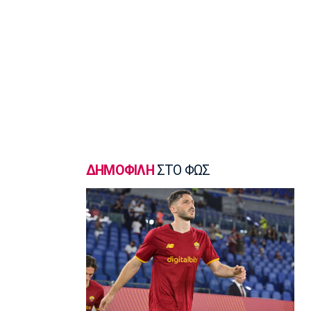
Γ Εθνική
«Πακέτο» στον Απόλλωνα Σμύρνης
23:05
Super League 1
Λεβαδειακός - Παναιτωλικός 1-0:
Φιλική νίκη οι Βοιωτοί επί των
«καναρινιών»
22:50
Europa League
ΠΑΟΚ-Άντερλεχτ 0-1: Πλήρωσε ακριβά
ένα λάθος (hls)
ΔΗΜΟΦΙΛΗ
ΣΤΟ ΦΩΣ
22:44
Ποδόσφαιρο - Διεθνή
Ρεάλ Μαδρίτης: Ανανέωσε τον
Βινίσιους ως το 2032!
22:35
Ποδόσφαιρο - Διεθνή
Επίσημα στη Ρεάλ Μαδρίτης ο
Ντιομαντέ