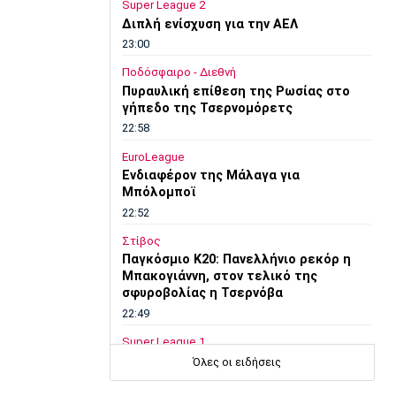
Super League 2
Διπλή ενίσχυση για την ΑΕΛ
23:00
Ποδόσφαιρο - Διεθνή
Πυραυλική επίθεση της Ρωσίας στο
γήπεδο της Τσερνομόρετς
22:58
EuroLeague
Ενδιαφέρον της Μάλαγα για
Μπόλομποϊ
22:52
Στίβος
Παγκόσμιο Κ20: Πανελλήνιο ρεκόρ η
Μπακογιάννη, στον τελικό της
σφυροβολίας η Τσερνόβα
22:49
Super League 1
Αστέρας Τρίπολης: Εύκολη νίκη με 2-0
Όλες οι ειδήσεις
επί του Πύργου