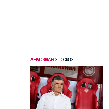
προσθήκη κάθε ομάδας
22:02
Super League 1
ΠΑΟΚ: Χειρουργήθηκε ο Μεϊτέ
22:00
Εθνικές Μπάσκετ
Εθνική Κορασίδων: Συνέτριψε με 78-36
την Ιρλανδία
21:45
Μπάσκετ Α1 Γυναικών
ΔΗΜΟΦΙΛΗ
ΣΤΟ ΦΩΣ
A1 Γυναικών: To πλήρες πρόγραμμα
του Ολυμπιακού
21:30
Ποδόσφαιρο - Κύπελλο
Κύπελλο: Το πρόγραμμα του 2ου
προκριματικού
21:15
Βόλεϊ Α Γυναικών
Θέτις Βούλας: Στην πρώτη ομάδα η