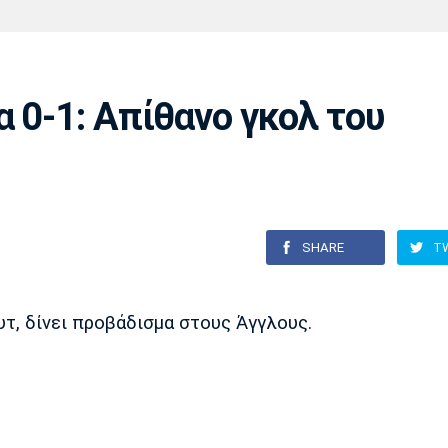
Χάντμπολ
Ηρακλής
Βόλος
Μπορούσια
Παρί Σεν
Ντόρτμουντ
Ζερμέν
 0-1: Απίθανο γκολ του
Πόρτο
Μπενφίκα
SHARE
T
τ, δίνει προβάδισμα στους Άγγλους.