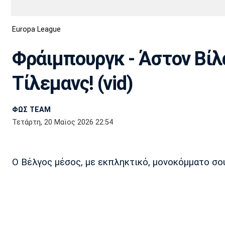
Διεθνή
EuroCup
Europa League
Euro
Basket League
Απόλλων
Άρης
ΟΦΗ
Παναχαϊκή
Εθνικές Ομάδες
Α2 Μπάσκετ
Σμύρνης
Φράιμπουργκ - Άστον Βίλα
Κύπελλο
FIBA World Cup 2023
Διαιτησία
Τίλεμανς! (vid)
Ποδόσφαιρο Γυναικών
Ιωνικός
Κηφισιά
Πανσερραϊκός
ΦΩΣ TEAM
Τετάρτη, 20 Μαϊος 2026 22:54
Ο Βέλγος μέσος, με εκπληκτικό, μονοκόμματο σου