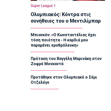
Φωτιάδου
Super League 1
21:00
Ολυμπιακός: Κόντρα στις
Βόλεϊ
συνήθειες του ο Μεντιλίμπαρ
ΑΣ Άρης: «Η ισονομία δεν είναι
διαπραγματεύσιμη - Είναι υποχρέωση»
20:45
Μπιανκόν: «Ο Κωνσταντέλιας έχει
τόση ποιότητα - Η καρδιά μου
Super League 2
παραμένει ερυθρόλευκη»
Στον Πανσερραϊκό ο Αδάμ
20:30
Πρόταση του Βαγγέλη Μαρινάκη στον
Μπάσκετ Ελλάδα
Ζοφρέ Μονκαντά
Σ.Ε.Φ.: Παρουσίαση της νέας του
μορφής στη... Δ.Ε.Θ
20:15
Προτάθηκε στον Ολυμπιακό ο Σέμι
Οτζελέγε
Super League 1
«Όχι του Θεμπάγιος σε σούπερ
πρόταση ελληνικής ομάδας!»
20:00
Εθνικές Μπάσκετ