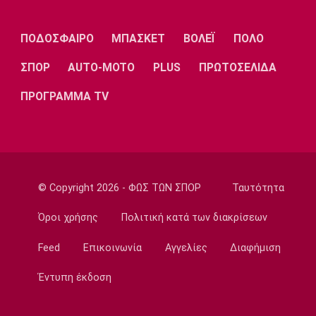
«Παραμένει στη Βιλερμπάν ο Μπολομπόι»
13:20
ΠΟΔΟΣΦΑΙΡΟ
ΜΠΑΣΚΕΤ
ΒΟΛΕΪ
ΠΟΛΟ
Τένις
ΣΠΟΡ
AUTO-MOTO
PLUS
ΠΡΩΤΟΣΕΛΙΔΑ
Αποκλεισμός της Μαρίας Σάκκαρη από το
τουρνουά του Τορόντο
ΠΡΟΓΡΑΜΜΑ TV
13:10
Εθνικές Μπάσκετ
Ευρωμπάσκετ U16: Ελλάδα-Δανία απόψε για
την πρώτη θέση στον όμιλο
13:00
© Copyright 2026 - ΦΩΣ ΤΩΝ ΣΠΟΡ
Ταυτότητα
Σπορ
Όροι χρήσης
Πολιτική κατά των διακρίσεων
Mε δύο αθλητές η Ελλάδα στο Παγκόσμιο
Πρωτάθλημα Ιππασίας
Feed
Επικοινωνία
Αγγελίες
Διαφήμιση
12:50
Έντυπη έκδοση
Super League 1
Ατρόμητος: Πρόβα τζενεράλε με