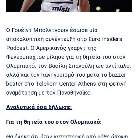
Μουσική
Στήλες
Πολιτισμός
Τραγούδια
Πρόγραμμα TV
Ιωνικός
Κηφισιά
Πανσερραϊκός
Ο Γουέιντ Μπόλντγουιν έδωσε μία
Cine Spot
αποκαλυπτική συνέντευξη στο Euro Insiders
Running
Podcast. Ο Αμερικανός γκαρντ της
Φενέρμπαχτσε μίλησε για τη θητεία του στον
Media
Ολυμπιακό, τον Βασίλη Σπανούλη ως αντίπαλο,
Μπαρτσελόνα
Ρεάλ
Ατλέτικο
Μαδρίτης
Μαδρίτης
αλλά και τον πανηγυρισμό του μετά το buzzer
Παρασκήνιο
beater στο Telekom Center Athens στη φετινή
αναμέτρηση με τον Παναθηναϊκό.
Μάντσεστερ
Τσέλσι
Άρσεναλ
Αναλυτικά όσα δήλωσε:
Γιουνάιτεντ
Για τη θητεία του στον Ολυμπιακό:
Θα έλεγα ότι ήταν καταστροφή από κάθε άποψη.