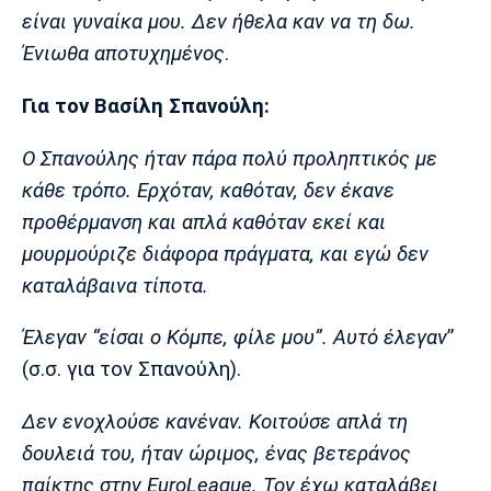
είναι γυναίκα μου. Δεν ήθελα καν να τη δω.
Πόρτο
Μπενφίκα
Ένιωθα αποτυχημένος
.
Για τον Βασίλη Σπανούλη:
Ο Σπανούλης ήταν πάρα πολύ προληπτικός με
κάθε τρόπο. Ερχόταν, καθόταν, δεν έκανε
προθέρμανση και απλά καθόταν εκεί και
μουρμούριζε διάφορα πράγματα, και εγώ δεν
καταλάβαινα τίποτα.
Έλεγαν “είσαι ο Κόμπε, φίλε μου”. Αυτό έλεγαν
”
(σ.σ. για τον Σπανούλη).
Δεν ενοχλούσε κανέναν. Κοιτούσε απλά τη
δουλειά του, ήταν ώριμος, ένας βετεράνος
παίκτης στην EuroLeague. Τον έχω καταλάβει