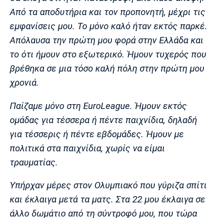
Λίβερπουλ
Μάντσεστερ
Γιουβέντους
Από τα αποδυτήρια και τον προπονητή, μέχρι τις
Σίτι
εμφανίσεις μου. Το μόνο καλό ήταν εκτός παρκέ.
Απόλαυσα την πρώτη μου φορά στην Ελλάδα και
το ότι ήμουν στο εξωτερικό.
Ήμουν τυχερός που
Ίντερ
Μίλαν
Μπάγερν
βρέθηκα σε μια τόσο καλή πόλη στην πρώτη μου
χρονιά.
Παίζαμε μόνο στη EuroLeague. Ήμουν εκτός
Μπορούσια
Παρί Σεν
Μαρσέιγ
ομάδας για τέσσερα ή πέντε παιχνίδια, δηλαδή
Ντόρτμουντ
Ζερμέν
για τέσσερις ή πέντε εβδομάδες. Ήμουν με
πολιτικά στα παιχνίδια, χωρίς να είμαι
τραυματίας.
Μονακό
Ερυθρός
Τότεναμ
Αστέρας
Υπήρχαν μέρες στον Ολυμπιακό που γύριζα σπίτι
και έκλαιγα μετά τα ματς. Στα 22 μου έκλαιγα σε
άλλο δωμάτιο από τη σύντροφό μου, που τώρα