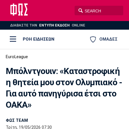
ΔΙΑΒΑΣΤΕ THN
ΕΝΤΥΠΗ ΕΚΔΟΣΗ
ONLINE
ΡΟΗ ΕΙΔΗΣΕΩΝ
ΟΜΑΔΕΣ
Ποδόσφαιρο
EuroLeague
ΠΟΔΟΣΦΑΙΡΟ
ΜΠΑΣΚΕΤ
Μπόλντγουιν: «Καταστροφική
Super League 1
Μπάσκετ
ΒΟΛΕΪ
ΠΟΛΟ
ΣΠΟΡ
η θητεία μου στον Ολυμπιακό -
Ολυμπιακός
ΑΕΚ
ΠΑΟΚ
Super League 2
Ελλάδα
Ολυμπιακοί Αγώνες
Για αυτό πανηγύρισα έτσι στο
AUTO-MOTO
PLUS
Γ Εθνική
Εθνική
Βόλεϊ
ΟΑΚΑ»
Ελλάδα
EuroLeague
Πόλο
Παναθηναϊκός
Ατρόμητος
Πανιώνιος
ΦΩΣ TEAM
Τρίτη, 19/05/2026 07:30
Champions League
ΝΒΑ
Τένις