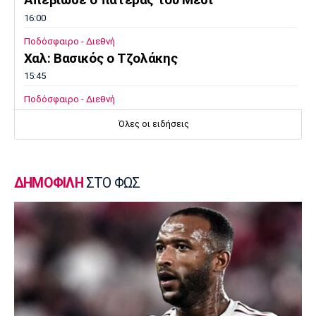
Απεβίωσε ο πατέρας του Μέσι
16:00
Ποδόσφαιρο - Διεθνή
Χαλ: Βασικός ο Τζολάκης
15:45
Ποδόσφαιρο - Διεθνή
Κι επίσημα στην Άρσεναλ ο Μπρούνο
Όλες οι ειδήσεις
Γκιμαράες
15:30
Super League 2
ΔΗΜΟΦΙΛΗ
ΣΤΟ ΦΩΣ
Παίκτης της ΑΕΛ ο Ρισβάνης
15:15
Εθνικές Μπάσκετ
Δεύτερη ήττα της Εθνικής Παίδων στο
Ευρωμπάσκετ Κ16
15:05
Επικαιρότητα