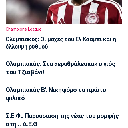
Βρέθηκε σορός σε σπηλιά κοντά στο
εκκλησάκι των Αγίων Ισιδώρων
14:50
Super League 1
Champions League
Πήρε Νανού ο Ηρακλής
Ολυμπιακός: Οι μάχες του Ελ Κααμπί και η
14:40
έλλειψη ρυθμού
Super League 1
Ολυμπιακός: Οι Αφρικανοί διατηρούν στο
Ολυμπιακός: Στα «ερυθρόλευκα» ο γιός
προσκήνιο τον Σκίρι
του Τζιοβάνι!
14:30
Ποδόσφαιρο - Διεθνή
Ολοκληρώνει τη μεταγραφή του Ντιομαντέ
Ολυμπιακός Β': Νικηφόρο το πρώτο
η Νότιγχαμ
φιλικό
14:20
Super League 1
Σ.Ε.Φ.: Παρουσίαση της νέας του μορφής
Παναθηναϊκός: Σε φουλ ρυθμούς ο Λιβάι
στη... Δ.Ε.Θ
14:10