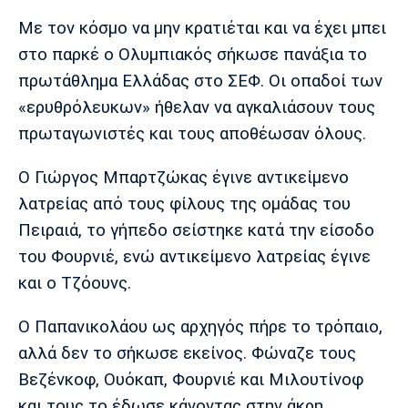
Μουσική
Στήλες
Με τον κόσμο να μην κρατιέται και να έχει μπει
Πολιτισμός
Τραγούδια
Πρόγραμμα TV
στο παρκέ ο Ολυμπιακός σήκωσε πανάξια το
Ιωνικός
Κηφισιά
Πανσερραϊκός
πρωτάθλημα Ελλάδας στο ΣΕΦ. Οι οπαδοί των
Cine Spot
«ερυθρόλευκων» ήθελαν να αγκαλιάσουν τους
πρωταγωνιστές και τους αποθέωσαν όλους.
Running
Ο Γιώργος Μπαρτζώκας έγινε αντικείμενο
Media
λατρείας από τους φίλους της ομάδας του
Μπαρτσελόνα
Ρεάλ
Ατλέτικο
Μαδρίτης
Μαδρίτης
Παρασκήνιο
Πειραιά, το γήπεδο σείστηκε κατά την είσοδο
του Φουρνιέ, ενώ αντικείμενο λατρείας έγινε
και ο Τζόουνς.
Μάντσεστερ
Τσέλσι
Άρσεναλ
Ο Παπανικολάου ως αρχηγός πήρε το τρόπαιο,
Γιουνάιτεντ
αλλά δεν το σήκωσε εκείνος. Φώναζε τους
Βεζένκοφ, Ουόκαπ, Φουρνιέ και Μιλουτίνοφ
και τους το έδωσε κάνοντας στην άκρη