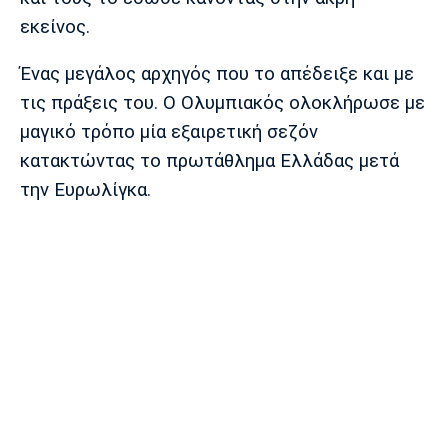
Λίβερπουλ
Μάντσεστερ
Γιουβέντους
εκείνος.
Σίτι
Ένας μεγάλος αρχηγός που το απέδειξε και με
τις πράξεις του. Ο Ολυμπιακός ολοκλήρωσε με
Ίντερ
Μίλαν
Μπάγερν
μαγικό τρόπο μία εξαιρετική σεζόν
κατακτώντας το πρωτάθλημα Ελλάδας μετά
την Ευρωλίγκα.
Μπορούσια
Παρί Σεν
Μαρσέιγ
Ντόρτμουντ
Ζερμέν
Μονακό
Ερυθρός
Τότεναμ
Αστέρας