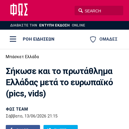
ΔΙΑΒΑΣΤΕ THN
ΕΝΤΥΠΗ ΕΚΔΟΣΗ
ONLINE
ΡΟΗ ΕΙΔΗΣΕΩΝ
ΟΜΑΔΕΣ
Ποδόσφαιρο
Μπάσκετ Ελλάδα
ΠΟΔΟΣΦΑΙΡΟ
ΜΠΑΣΚΕΤ
Σήκωσε και το πρωτάθλημα
Super League 1
Μπάσκετ
ΒΟΛΕΪ
ΠΟΛΟ
ΣΠΟΡ
Ελλάδας μετά το ευρωπαϊκό
Ολυμπιακός
ΑΕΚ
ΠΑΟΚ
Super League 2
Ελλάδα
Ολυμπιακοί Αγώνες
(pics, vids)
AUTO-MOTO
PLUS
Γ Εθνική
Εθνική
Βόλεϊ
ΦΩΣ TEAM
Ελλάδα
EuroLeague
Πόλο
Παναθηναϊκός
Ατρόμητος
Πανιώνιος
Σάββατο, 13/06/2026 21:15
Champions League
ΝΒΑ
Τένις