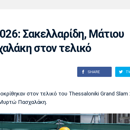
Χάντμπολ
Ηρακλής
Βόλος
Μπορούσια
Παρί Σεν
Ντόρτμουντ
Ζερμέν
2026: Σακελλαρίδη, Μάτιου
χαλάκη στον τελικό
Πόρτο
Μπενφίκα
SHARE
T
κρίθηκαν στον τελικό του Thessaloniki Grand Slam 
 Μυρτώ Πασχαλάκη.