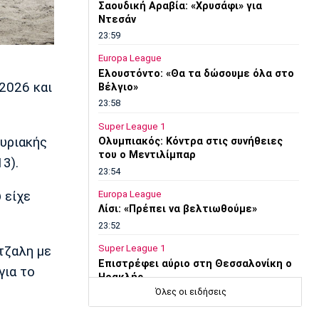
Σαουδική Αραβία: «Χρυσάφι» για
Ντεσάν
23:59
Europa League
Ελουστόντο: «Θα τα δώσουμε όλα στο
2026 και
Βέλγιο»
23:58
Super League 1
Κυριακής
Ολυμπιακός: Κόντρα στις συνήθειες
του ο Μεντιλίμπαρ
3).
23:54
Europa League
 είχε
Λίσι: «Πρέπει να βελτιωθούμε»
23:52
Super League 1
τζαλη με
Επιστρέφει αύριο στη Θεσσαλονίκη ο
για το
Ηρακλής
Όλες οι ειδήσεις
23:50
Μπάσκετ Ελλάδα