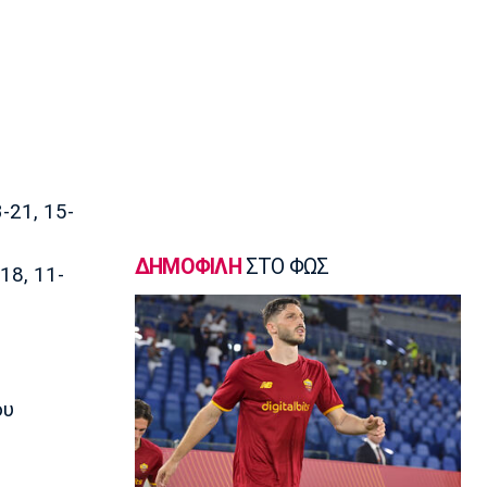
Γ Εθνική
«Πακέτο» στον Απόλλωνα Σμύρνης
23:05
Super League 1
Λεβαδειακός - Παναιτωλικός 1-0:
Φιλική νίκη οι Βοιωτοί επί των
«καναρινιών»
22:50
-21, 15-
Europa League
ΠΑΟΚ-Άντερλεχτ 0-1: Πλήρωσε ακριβά
ένα λάθος (hls)
ΔΗΜΟΦΙΛΗ
ΣΤΟ ΦΩΣ
18, 11-
22:44
Ποδόσφαιρο - Διεθνή
Ρεάλ Μαδρίτης: Ανανέωσε τον
Βινίσιους ως το 2032!
22:35
ου
Ποδόσφαιρο - Διεθνή
Επίσημα στη Ρεάλ Μαδρίτης ο
Ντιομαντέ