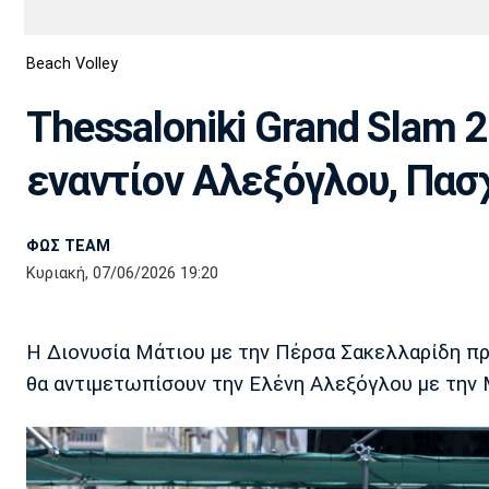
Διεθνή
EuroCup
Beach Volley
Euro
Basket League
Απόλλων
Άρης
ΟΦΗ
Παναχαϊκή
Εθνικές Ομάδες
Α2 Μπάσκετ
Σμύρνης
Thessaloniki Grand Slam 
Κύπελλο
FIBA World Cup 2023
Διαιτησία
εναντίον Αλεξόγλου, Πασ
Ποδόσφαιρο Γυναικών
Ιωνικός
Κηφισιά
Πανσερραϊκός
ΦΩΣ TEAM
Κυριακή, 07/06/2026 19:20
Η Διονυσία Μάτιου με την Πέρσα Σακελλαρίδη προ
θα αντιμετωπίσουν την Ελένη Αλεξόγλου με την