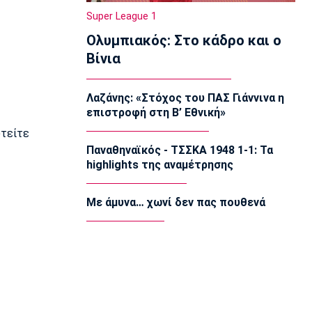
22:20
Super League 1
Super League 1
Ολυμπιακός: Στο κάδρο και ο
Ατρόμητος: Ήττα (2-1) από την ΑΕ
Λεμεσού στο τελευταίο φιλικό
Βίνια
22:05
Κολύμβηση
Λαζάνης: «Στόχος του ΠΑΣ Γιάννινα η
Κούβελος σε αδελφές Αλεξανδρή:
επιστροφή στη Β’ Εθνική»
«Μας κάνατε υπερήφανους και
ευτυχισμένους»
υτείτε
21:50
Παναθηναϊκός - ΤΣΣΚΑ 1948 1-1: Τα
highlights της αναμέτρησης
Super League 2
Ο Ζορζίνιο στον Πανσερραϊκό
21:35
Με άμυνα… χωνί δεν πας πουθενά
Ποδόσφαιρο - Εθνικές Ομάδες
Ουρουγουάη: Ο Φορλάν νέος
προπονητής της εθνικής
21:20
Ποδόσφαιρο - Διεθνή
PSV Αϊντχόφεν: Επίσημο του Κόστιτς