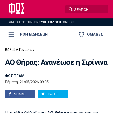
ΔΙΑΒΑΣΤΕ THN
ΕΝΤΥΠΗ ΕΚΔΟΣΗ
ONLINE
ΡΟΗ ΕΙΔΗΣΕΩΝ
ΟΜΑΔΕΣ
Ποδόσφαιρο
Βόλεϊ Α Γυναικών
ΠΟΔΟΣΦΑΙΡΟ
ΜΠΑΣΚΕΤ
ΑΟ Θήρας: Ανανέωσε η Σιρίνινα
Super League 1
Μπάσκετ
ΒΟΛΕΪ
ΠΟΛΟ
ΣΠΟΡ
Ολυμπιακός
ΑΕΚ
ΠΑΟΚ
Super League 2
Ελλάδα
Ολυμπιακοί Αγώνες
ΦΩΣ TEAM
Πέμπτη, 21/05/2026 09:35
AUTO-MOTO
PLUS
Γ Εθνική
Εθνική
Βόλεϊ
SHARE
TWEET
Ελλάδα
EuroLeague
Πόλο
Παναθηναϊκός
Ατρόμητος
Πανιώνιος
Champions League
ΝΒΑ
Τένις