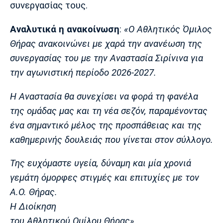
Μουσική
Στήλες
συνεργασίας τους.
Πολιτισμός
Τραγούδια
Πρόγραμμα TV
Αναλυτικά η ανακοίνωση
:
«Ο Αθλητικός Όμιλος
Ιωνικός
Κηφισιά
Πανσερραϊκός
Θήρας ανακοινώνει με χαρά την ανανέωση της
Cine Spot
συνεργασίας του με την Αναστασία Σιρίνινα για
την αγωνιστική περίοδο 2026-2027.
Running
Η Αναστασία θα συνεχίσει να φορά τη φανέλα
Media
της ομάδας μας και τη νέα σεζόν, παραμένοντας
Μπαρτσελόνα
Ρεάλ
Ατλέτικο
Μαδρίτης
Μαδρίτης
Παρασκήνιο
ένα σημαντικό μέλος της προσπάθειας και της
καθημερινής δουλειάς που γίνεται στον σύλλογο.
Της ευχόμαστε υγεία, δύναμη και μία χρονιά
Μάντσεστερ
Τσέλσι
Άρσεναλ
γεμάτη όμορφες στιγμές και επιτυχίες με τον
Γιουνάιτεντ
Α.Ο. Θήρας.
Η Διοίκηση
του Αθλητικού Ομίλου Θήρας».