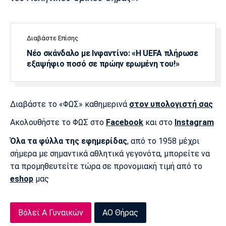
Λίβερπουλ
Μάντσεστερ
Γιουβέντους
Σίτι
Διαβάστε Επίσης
Νέο σκάνδαλο με Ινφαντίνο: «Η UEFA πλήρωσε
Ίντερ
Μίλαν
Μπάγερν
εξαψήφιο ποσό σε πρώην ερωμένη του!»
Διαβάστε το «ΦΩΣ» καθημερινά
στον υπολογιστή σας
Ακολουθήστε το ΦΩΣ στο
Facebook
και στο
Instagram
Μπορούσια
Παρί Σεν
Μαρσέιγ
Ντόρτμουντ
Ζερμέν
Όλα τα φύλλα της εφημερίδας
, από το 1958 μέχρι
σήμερα με σημαντικά αθλητικά γεγονότα, μπορείτε να
τα προμηθευτείτε τώρα σε προνομιακή τιμή από το
eshop
μας
Μονακό
Ερυθρός
Τότεναμ
Αστέρας
Βόλεϊ Α Γυναικών
ΑΟ Θήρας