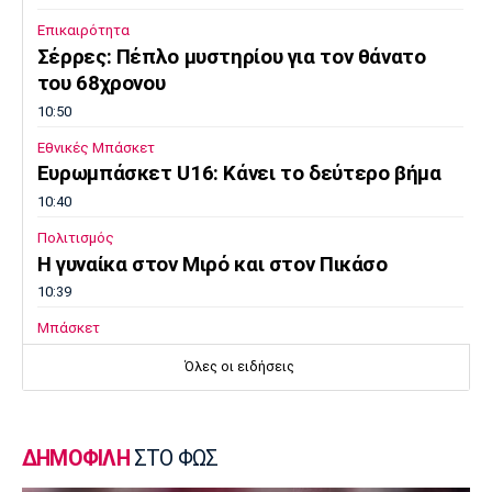
Επικαιρότητα
Σέρρες: Πέπλο μυστηρίου για τον θάνατο
του 68χρονου
10:50
Εθνικές Μπάσκετ
Ευρωμπάσκετ U16: Κάνει το δεύτερο βήμα
10:40
Πολιτισμός
Η γυναίκα στον Μιρό και στον Πικάσο
10:39
Μπάσκετ
Ανακοινώθηκε από τους Λόντον Λάιονς ο
Όλες οι ειδήσεις
Κίναν Έβανς
10:30
EuroLeague
ΔΗΜΟΦΙΛΗ
ΣΤΟ ΦΩΣ
«Παραμένει στον Ερυθρό Αστέρα ο