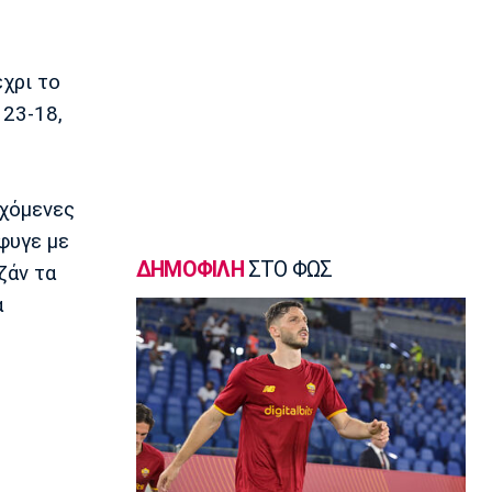
Γ Εθνική
«Πακέτο» στον Απόλλωνα Σμύρνης
23:05
χρι το
Super League 1
 23-18,
Λεβαδειακός - Παναιτωλικός 1-0:
Φιλική νίκη οι Βοιωτοί επί των
«καναρινιών»
22:50
εχόμενες
Europa League
φυγε με
ΠΑΟΚ-Άντερλεχτ 0-1: Πλήρωσε ακριβά
ένα λάθος (hls)
ΔΗΜΟΦΙΛΗ
ΣΤΟ ΦΩΣ
ζάν τα
22:44
α
Ποδόσφαιρο - Διεθνή
Ρεάλ Μαδρίτης: Ανανέωσε τον
Βινίσιους ως το 2032!
22:35
Ποδόσφαιρο - Διεθνή
Επίσημα στη Ρεάλ Μαδρίτης ο
Ντιομαντέ