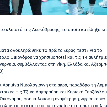
στο κλειστό της Λευκόβρυσης, το οποίο κατέληξε επ
σματα ολοκληρώθηκε το πρώτο «κρας τεστ» για το
ολο Οικονόμου να χρησιμοποιεί και τις 14 αθλήτρι
ενέργεια, συμβάλλοντας στη νίκη. Ελλάδα και Αζερμπ
0).
αι Ασημίνα Νικολογιάννη στα άκρα, πασαδόρο τη Λαμ
τρικές τις Τζίνα Λαμπρούση και Κυριακή Τερζόγλου,
Οικονόμου, όσο κυλούσε η αναμέτρηση, «φρέσκαρε»
ε όλες τις στατιστικές κατηγορίες στο πρώτο φιλικ