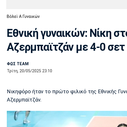
Διεθνή
EuroCup
Βόλεϊ Α Γυναικών
Euro
Basket League
Απόλλων
Άρης
ΟΦΗ
Παναχαϊκή
Εθνικές Ομάδες
Α2 Μπάσκετ
Σμύρνης
Εθνική γυναικών: Νίκη στ
Κύπελλο
FIBA World Cup 2023
Διαιτησία
Αζερμπαϊτζάν με 4-0 σετ
Ποδόσφαιρο Γυναικών
Ιωνικός
Κηφισιά
Πανσερραϊκός
ΦΩΣ TEAM
Τρίτη, 20/05/2025 23:10
Νικηφόρο ήταν το πρώτο φιλικό της Εθνικής Γυν
Αζερμπαϊτζάν.