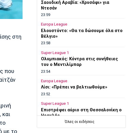
Σαουδική Αραβία: «Χρυσάφι» για
Ντεσάν
23:59
Europa League
Ελουστόντο: «Θα τα δώσουμε όλα στο
ίσης στη
Βέλγιο»
23:58
Super League 1
Ολυμπιακός: Κόντρα στις συνήθειες
του ο Μεντιλίμπαρ
ες που
23:54
αϊτζάν
Europa League
Λίσι: «Πρέπει να βελτιωθούμε»
23:52
Super League 1
πρινή
Επιστρέφει αύριο στη Θεσσαλονίκη ο
 και
Ηρακλής
Όλες οι ειδήσεις
 το
23:50
ό με το
Μπάσκετ Ελλάδα