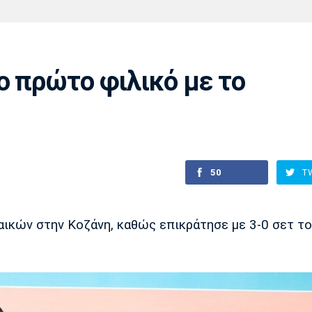
Χάντμπολ
Ηρακλής
Βόλος
Μπορούσια
Παρί Σεν
Ντόρτμουντ
Ζερμέν
ο πρώτο φιλικό με το
Πόρτο
Μπενφίκα
50
T
αικών στην Κοζάνη, καθώς επικράτησε με 3-0 σετ τ