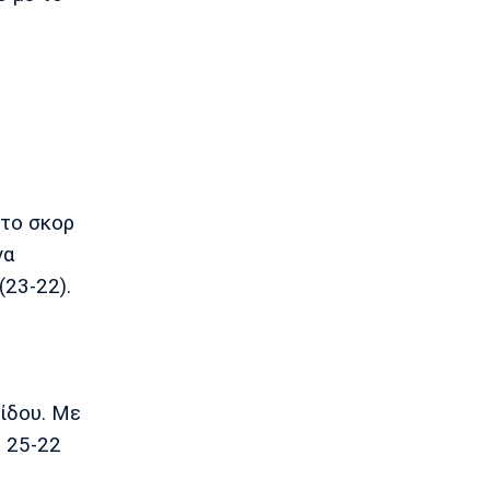
Επίσημα στον Άρη ο Άνταμ Μοκόκα
23:35
Europa League
Μπρούνο: «Δουλέψαμε καλά στην
άμυνα»
23:32
Ποδόσφαιρο - Διεθνή
Κακή εβδομάδα για τη βαθμολογία της
στο σκορ
UEFA
να
23:23
(23-22).
Γ Εθνική
Αστέρας Βάρης: Νέες προσθήκες στο
ρόστερ
23:20
Conference League
νίδου. Με
Conference League: Τρομερό διπλό η
Τρόμσο στο Κλουζ
ε 25-22
23:16