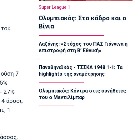
22:20
Super League 1
Super League 1
Ολυμπιακός: Στο κάδρο και ο
Ατρόμητος: Ήττα (2-1) από την ΑΕ
Λεμεσού στο τελευταίο φιλικό
Βίνια
 του
22:05
Κολύμβηση
Λαζάνης: «Στόχος του ΠΑΣ Γιάννινα η
Κούβελος σε αδελφές Αλεξανδρή:
επιστροφή στη Β’ Εθνική»
«Μας κάνατε υπερήφανους και
ευτυχισμένους»
21:50
Παναθηναϊκός - ΤΣΣΚΑ 1948 1-1: Τα
ρούση 7
highlights της αναμέτρησης
Super League 2
 5%
Ο Ζορζίνιο στον Πανσερραϊκό
21:35
Ολυμπιακός: Κόντρα στις συνήθειες
 - 27%
του ο Μεντιλίμπαρ
 4 άσσοι,
Ποδόσφαιρο - Εθνικές Ομάδες
Ουρουγουάη: Ο Φορλάν νέος
., 1
προπονητής της εθνικής
21:20
Ποδόσφαιρο - Διεθνή
 άσσος,
PSV Αϊντχόφεν: Επίσημο του Κόστιτς