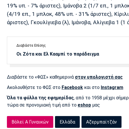
19% υπ. - 7% άριστες), Ιμάνοβα 2 (1/7 επ., 1 μπλο
(4/19 επ., 1 μπλοκ, 48% υπ. - 31% άριστες), Κίριλ
άριστες), Γκουλίγιεβα (λ), Ιμάνοβα, Αλίγιεβα 1 (1
Διαβάστε Επίσης
Οι Ζότα και Ελ Κααμπί το παράδειγμα
Διαβάστε το «ΦΩΣ» καθημερινά
στον υπολογιστή σας
Ακολουθήστε το ΦΩΣ στο
Facebook
και στο
Instagram
Όλα τα φύλλα της εφημερίδας
, από το 1958 μέχρι σήμε
τώρα σε προνομιακή τιμή από το
eshop
μας
Βόλεϊ Α Γυναικών
Ελλάδα
Αζερμπαϊτζάν