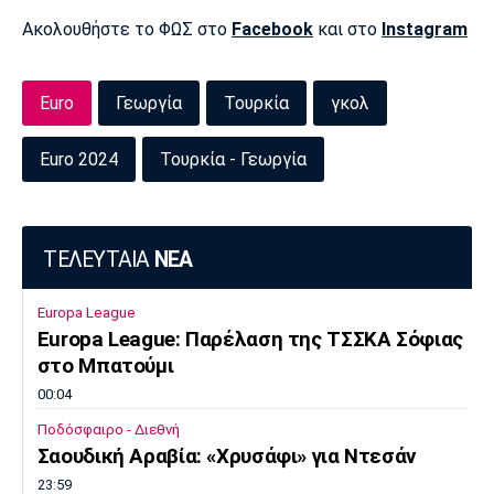
Μουσική
Στήλες
Ακολουθήστε το ΦΩΣ στο
Facebook
και στο
Instagram
Πολιτισμός
Τραγούδια
Πρόγραμμα TV
Ιωνικός
Κηφισιά
Πανσερραϊκός
Euro
Γεωργία
Τουρκία
γκολ
Cine Spot
Euro 2024
Τουρκία - Γεωργία
Running
Media
Μπαρτσελόνα
Ρεάλ
Ατλέτικο
ΤΕΛΕΥΤΑΙΑ
ΝΕΑ
Μαδρίτης
Μαδρίτης
Παρασκήνιο
Europa League
Europa League: Παρέλαση της ΤΣΣΚΑ Σόφιας
στο Μπατούμι
Μάντσεστερ
Τσέλσι
Άρσεναλ
Γιουνάιτεντ
00:04
Ποδόσφαιρο - Διεθνή
Σαουδική Αραβία: «Χρυσάφι» για Ντεσάν
23:59