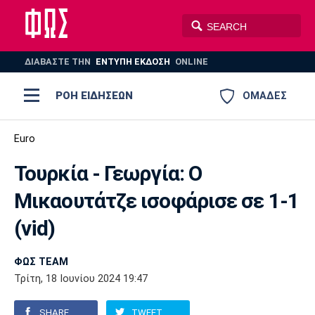
ΔΙΑΒΑΣΤΕ THN
ΕΝΤΥΠΗ ΕΚΔΟΣΗ
ONLINE
ΡΟΗ ΕΙΔΗΣΕΩΝ
ΟΜΑΔΕΣ
Ποδόσφαιρο
Euro
ΠΟΔΟΣΦΑΙΡΟ
ΜΠΑΣΚΕΤ
Τουρκία - Γεωργία: Ο
Super League 1
Μπάσκετ
ΒΟΛΕΪ
ΠΟΛΟ
ΣΠΟΡ
Μικαουτάτζε ισοφάρισε σε 1-1
Ολυμπιακός
ΑΕΚ
ΠΑΟΚ
Super League 2
Ελλάδα
Ολυμπιακοί Αγώνες
(vid)
AUTO-MOTO
PLUS
Γ Εθνική
Εθνική
Βόλεϊ
ΦΩΣ TEAM
Ελλάδα
EuroLeague
Πόλο
Παναθηναϊκός
Ατρόμητος
Πανιώνιος
Τρίτη, 18 Ιουνίου 2024 19:47
Champions League
ΝΒΑ
Τένις
SHARE
TWEET