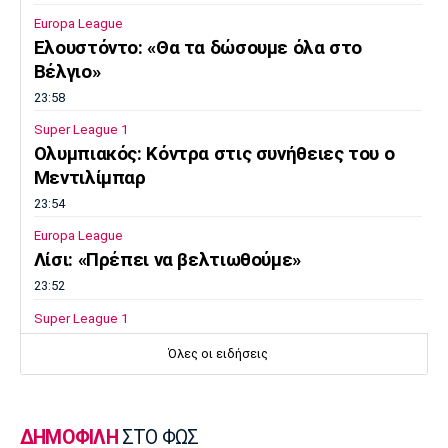
Λίβερπουλ
Μάντσεστερ
Γιουβέντους
Europa League
Σίτι
Ελουστόντο: «Θα τα δώσουμε όλα στο
Βέλγιο»
23:58
Ίντερ
Μίλαν
Μπάγερν
Super League 1
Ολυμπιακός: Κόντρα στις συνήθειες του ο
Μεντιλίμπαρ
23:54
Europa League
Μπορούσια
Παρί Σεν
Μαρσέιγ
Λίσι: «Πρέπει να βελτιωθούμε»
Ντόρτμουντ
Ζερμέν
23:52
Super League 1
Επιστρέφει αύριο στη Θεσσαλονίκη ο
Όλες οι ειδήσεις
Μονακό
Ερυθρός
Τότεναμ
Ηρακλής
Αστέρας
23:50
Μπάσκετ Ελλάδα
ΔΗΜΟΦΙΛΗ
ΣΤΟ ΦΩΣ