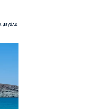
Επίσημα στον Άρη ο Άνταμ Μοκόκα
23:35
Europa League
Μπρούνο: «Δουλέψαμε καλά στην
ι μεγάλα
άμυνα»
23:32
Ποδόσφαιρο - Διεθνή
Κακή εβδομάδα για τη βαθμολογία της
UEFA
23:23
Γ Εθνική
Αστέρας Βάρης: Νέες προσθήκες στο
ρόστερ
23:20
Conference League
Conference League: Τρομερό διπλό η
Τρόμσο στο Κλουζ
23:16