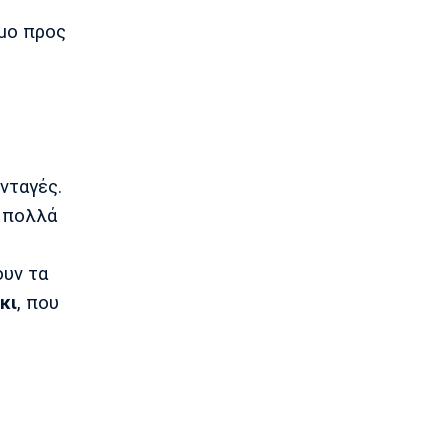
21:05
σμο προς
Conference League
Παναθηναϊκός: Προς εξάντληση τα
εισιτήρια για τη ρεβάνς με την ΤΣΣΚΑ
1948
20:50
Ποδόσφαιρο - Διεθνή
Η UEFA εμμένει στην απόφαση της
νταγές.
20:35
 πολλά
Ποδόσφαιρο - Διεθνή
Μπόρνμουθ: Υποβλήθηκε σε επέμβαση
ουν τα
ο Αραούχο
20:20
κι
, που
Champions League
Ολυμπιακός: Ο διαιτητής της ρεβάνς
με τη Ναϊμέγκεν
20:03
Europa League
Άντερλεχτ: Με βασικό τον Μπιανκόν