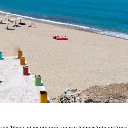
ης Τήνου, είναι μία από τις πιο δημοφιλείς επιλογέ