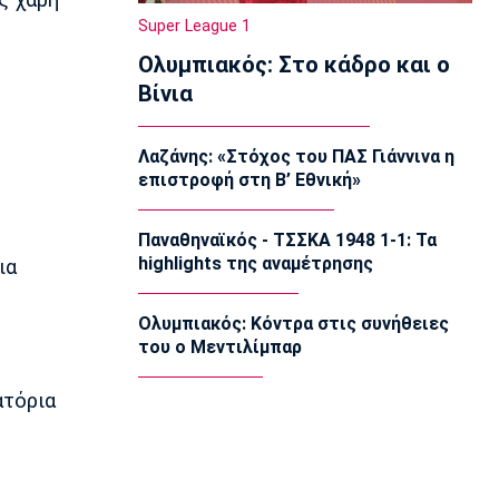
22:20
Super League 1
Super League 1
Ολυμπιακός: Στο κάδρο και ο
Ατρόμητος: Ήττα (2-1) από την ΑΕ
Λεμεσού στο τελευταίο φιλικό
Βίνια
22:05
Κολύμβηση
Λαζάνης: «Στόχος του ΠΑΣ Γιάννινα η
Κούβελος σε αδελφές Αλεξανδρή:
επιστροφή στη Β’ Εθνική»
«Μας κάνατε υπερήφανους και
ευτυχισμένους»
21:50
Παναθηναϊκός - ΤΣΣΚΑ 1948 1-1: Τα
highlights της αναμέτρησης
ια
Super League 2
Ο Ζορζίνιο στον Πανσερραϊκό
21:35
Ολυμπιακός: Κόντρα στις συνήθειες
του ο Μεντιλίμπαρ
Ποδόσφαιρο - Εθνικές Ομάδες
Ουρουγουάη: Ο Φορλάν νέος
ατόρια
προπονητής της εθνικής
21:20
Ποδόσφαιρο - Διεθνή
PSV Αϊντχόφεν: Επίσημο του Κόστιτς