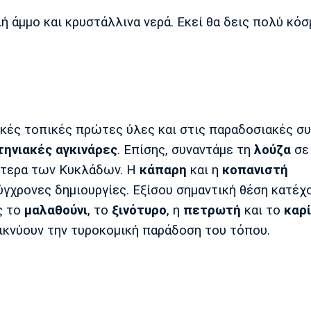
ή άμμο και κρυστάλλινα νερά. Εκεί θα δεις πολύ κό
ικές τοπικές πρώτες ύλες και στις παραδοσιακές συ
τηνιακές αγκινάρες
. Επίσης, συναντάμε τη
λούζα
σε
κότερα των Κυκλάδων. Η
κάπαρη
και η
κοπανιστή
γχρονες δημιουργίες. Εξίσου σημαντική θέση κατέχ
ς το
μαλαθούνι
, το
ξινότυρο
, η
πετρωτή
και το
καρί
ικνύουν την τυροκομική παράδοση του τόπου.