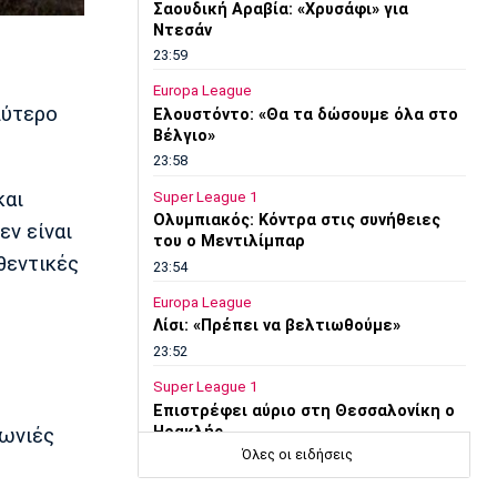
Σαουδική Αραβία: «Χρυσάφι» για
Ντεσάν
23:59
Europa League
λύτερο
Ελουστόντο: «Θα τα δώσουμε όλα στο
Βέλγιο»
23:58
και
Super League 1
Ολυμπιακός: Κόντρα στις συνήθειες
εν είναι
του ο Μεντιλίμπαρ
θεντικές
23:54
Europa League
Λίσι: «Πρέπει να βελτιωθούμε»
23:52
Super League 1
Επιστρέφει αύριο στη Θεσσαλονίκη ο
Ηρακλής
γωνιές
Όλες οι ειδήσεις
23:50
Μπάσκετ Ελλάδα