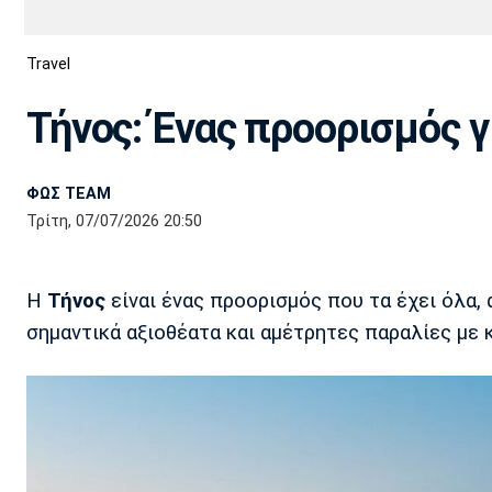
Διεθνή
EuroCup
Travel
Euro
Basket League
Απόλλων
Άρης
ΟΦΗ
Παναχαϊκή
Εθνικές Ομάδες
Α2 Μπάσκετ
Σμύρνης
Τήνος: Ένας προορισμός γ
Κύπελλο
FIBA World Cup 2023
Διαιτησία
ΦΩΣ TEAM
Ποδόσφαιρο Γυναικών
Ιωνικός
Κηφισιά
Πανσερραϊκός
Τρίτη, 07/07/2026 20:50
Η
Τήνος
είναι ένας προορισμός που τα έχει όλα,
σημαντικά αξιοθέατα και αμέτρητες παραλίες με 