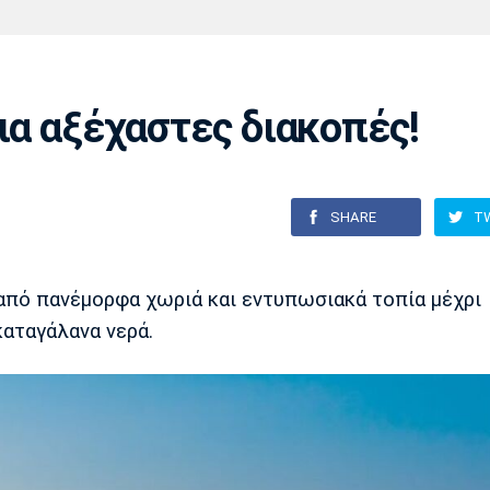
Χάντμπολ
Ηρακλής
Βόλος
Μπορούσια
Παρί Σεν
Ντόρτμουντ
Ζερμέν
ια αξέχαστες διακοπές!
Πόρτο
Μπενφίκα
SHARE
T
 από πανέμορφα χωριά και εντυπωσιακά τοπία μέχρι
καταγάλανα νερά.