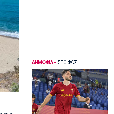
Γ Εθνική
«Πακέτο» στον Απόλλωνα Σμύρνης
23:05
Super League 1
Λεβαδειακός - Παναιτωλικός 1-0:
Φιλική νίκη οι Βοιωτοί επί των
«καναρινιών»
22:50
Europa League
ΠΑΟΚ-Άντερλεχτ 0-1: Πλήρωσε ακριβά
ένα λάθος (hls)
ΔΗΜΟΦΙΛΗ
ΣΤΟ ΦΩΣ
22:44
Ποδόσφαιρο - Διεθνή
Ρεάλ Μαδρίτης: Ανανέωσε τον
Βινίσιους ως το 2032!
22:35
Ποδόσφαιρο - Διεθνή
Επίσημα στη Ρεάλ Μαδρίτης ο
Ντιομαντέ
ς χάρη