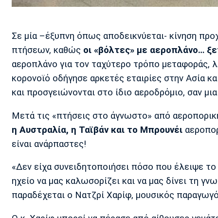
Σε μία –έξυπνη όπως αποδεικνύεται- κίνηση προ
πτήσεων, καθώς
οι «βόλτες» με αεροπλάνο… ξ
αεροπλάνο για τον ταχύτερο τρόπο μεταφοράς, λ
κορονοϊό οδήγησε αρκετές εταιρίες στην Ασία κ
και προσγειώνονται στο ίδιο αεροδρόμιο, σαν μια
Μετά τις «πτήσεις στο άγνωστο» από αεροπορικ
η Αυστραλία, η Ταϊβάν και το Μπρουνέι
αεροπορ
είναι ανάρπαστες!
«Δεν είχα συνειδητοποιήσει πόσο που έλειψε το
ηχείο να μας καλωσορίζει και να μας δίνει τη γν
παραδέχεται ο Νατζρί Χαρίφ, μουσικός παραγωγ