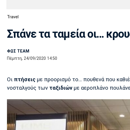
Διεθνή
EuroCup
Travel
Euro
Basket League
Απόλλων
Άρης
ΟΦΗ
Παναχαϊκή
Εθνικές Ομάδες
Α2 Μπάσκετ
Σμύρνης
Σπάνε τα ταμεία οι… κρου
Κύπελλο
FIBA World Cup 2023
Διαιτησία
ΦΩΣ TEAM
Ποδόσφαιρο Γυναικών
Ιωνικός
Κηφισιά
Πανσερραϊκός
Πέμπτη, 24/09/2020 14:50
Οι
πτήσεις
με προορισμό το… πουθενά που καθ
νοσταλγούς των
ταξιδιών
με αεροπλάνο πουλάνε