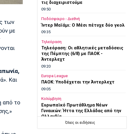
τις διαχειριστούμε
09:50
Ποδόσφαιρο - Διεθνή
ύς των
Ίντερ Μαϊάμι: Ο Μέσι πέτυχε δύο γκολ
ούν με
09:35
ν
Τηλεόραση
νονται
Τηλεόραση: Οι αθλητικές μεταδόσεις
της Πέμπτης (6/8) με ΠΑΟΚ -
Άντερλεχτ
09:20
απωνία,
Europa League
ά». Και
ΠΑΟΚ: Υποδέχεται την Άντερλεχτ
09:05
Κολύμβηση
η από το
Ευρωπαϊκό Πρωτάθλημα Νέων
σης,»
Γυναικών: Ήττα της Ελλάδας από την
Ολλανδία
Όλες οι ειδήσεις
08:50
Χάντμπολ