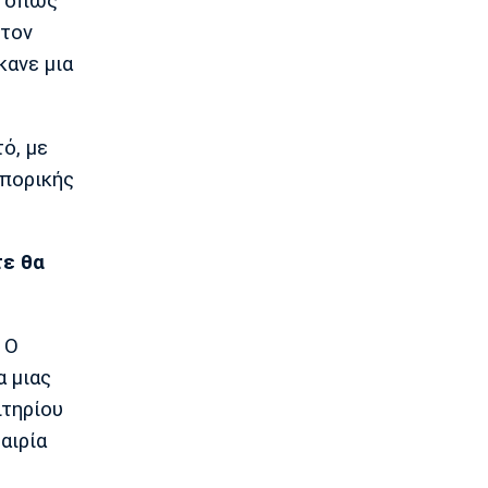
ς όπως
Παπάζογλου: «Βρισκόμαστε σε πολύ
 τον
καλό επίπεδο»
κανε μια
08:35
Conference League
Παναθηναϊκός - ΤΣΣΚΑ 1948 1-1: Τα
highlights της αναμέτρησης
ό, με
08:20
οπορικής
Super League 1
Ολυμπιακός: Στο κάδρο και ο Βίνια
08:05
τε θα
Τένις
Σάκκαρη: Νικηφόρα πρεμιέρα στο
Τορόντο
 Ο
07:50
α μιας
Επικαιρότητα
ιτηρίου
Πυρκαγιά: Πολύ υψηλός κίνδυνος
εκδήλωσης σε Αττική, Εύβοια και
αιρία
Βοιωτία
07:35