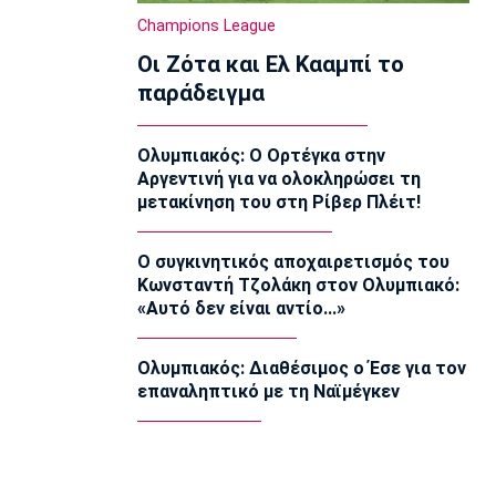
23:35
Champions League
Conference League
Οι Ζότα και Ελ Κααμπί το
Παναθηναϊκός – ΤΣΣΚΑ 1948 1-1:
παράδειγμα
Προβληματική εικόνα…
23:22
Ολυμπιακός: Ο Ορτέγκα στην
Europa League
Αργεντινή για να ολοκληρώσει τη
Europa League: Η Φερεντσβάρος
μετακίνηση του στη Ρίβερ Πλέιτ!
νίκησε την Γκόρνικ
23:18
Ο συγκινητικός αποχαιρετισμός του
Super League 1
Κωνσταντή Τζολάκη στον Ολυμπιακό:
Άρης: Πλήγμα με Κουαμέ
«Αυτό δεν είναι αντίο...»
23:15
Champions League
Ολυμπιακός: Διαθέσιμος ο Έσε για τον
Champions League: Προβάδισμα η
επαναληπτικό με τη Ναϊμέγκεν
Φενέρμπαχτσε
23:02
Super League 2
Πήρε Αλμπάνη η ΑΕΛ Novibet