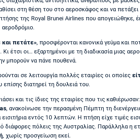
τες διαχωριστικά, αντισηπτικά, ανθρώπους με μάσκε
 καθίσει στη θέση του στο αεροσκάφος και να πετάξει
πτήσης της Royal Brunei Airlines που απογειώθηκε, έ
 αεροδρόμιο.
 και πετάτε»
, προσφέρονται κανονικά γεύμα και ποτ
. Κι έτσι οι… εξαρτημένοι με τη διαδικασία μιας αερ
ην μπορούν να πάνε πουθενά.
ρούνται σε λειτουργία πολλές εταιρίες οι οποίες
εί
υ επίσης διατηρεί τη δουλειά του.
σει και τις ίδιες της εταιρίες που τις καθιέρωσαν:
as
, ανακοίνωσε την περασμένη Πέμπτη τη διενέργει
 εισιτήρια εντός 10 λεπτών. Η πτήση είχε τιμές εισ
ό διάφορες πόλεις της Αυστραλίας. Παράλληλα η ετ
ή
, χωρίς προσγείωση εκεί.