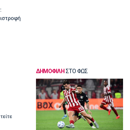
Επικαιρότητα
r
:
Καιρός: Αίθριος με υψηλές
πιστροφή
θερμοκρασίες
07:20
Επικαιρότητα
Εορτολόγιο: Ποιοι γιορτάζουν σήμερα
Πέμπτη 6 Αυγούστου
07:05
Μπάσκετ Ελλάδα
ΠΑΟΚ: Επένδυση με Σπανό και
ΔΗΜΟΦΙΛΗ
ΣΤΟ ΦΩΣ
Χαραλαμπίδη
00:10
Γ Εθνική
Ιωνικός: «Πακέτο» μεταγραφών στη
Νίκαια
23:55
υτείτε
Ποδόσφαιρο - Διεθνή
FIFA: Οι Φιλιππίνες στηρίζουν
Ινφαντίνο