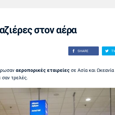
Χάντμπολ
Ηρακλής
Βόλος
Μπορούσια
Παρί Σεν
Ντόρτμουντ
Ζερμέν
αζιέρες στον αέρα
Πόρτο
Μπενφίκα
SHARE
T
ιέρωσαν
αεροπορικές εταιρείες
σε Ασία και Ωκεανία
 σαν τρελές.