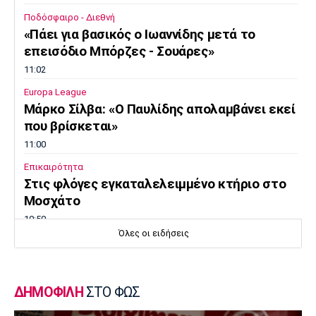
Ποδόσφαιρο - Διεθνή
«Πάει για βασικός ο Ιωαννίδης μετά το
επεισόδιο Μπόρζες - Σουάρες»
11:02
Europa League
Μάρκο Σίλβα: «Ο Παυλίδης απολαμβάνει εκεί
που βρίσκεται»
11:00
Επικαιρότητα
Στις φλόγες εγκαταλελειμμένο κτήριο στο
Μοσχάτο
10:50
Όλες οι ειδήσεις
Εθνικές Μπάσκετ
Ευρωμπάσκετ Κορασίδων: Πρεμιέρα με νίκη
για τις Ισλανδία και Δανία
ΔΗΜΟΦΙΛΗ
ΣΤΟ ΦΩΣ
10:40