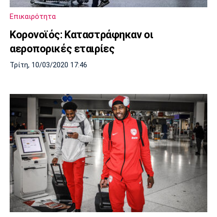
Λίβερπουλ
Μάντσεστερ
Γιουβέντους
Σίτι
Επικαιρότητα
Κορονοϊός: Kαταστράφηκαν οι
αεροπορικές εταιρίες
Ίντερ
Μίλαν
Μπάγερν
Τρίτη, 10/03/2020 17:46
Μπορούσια
Παρί Σεν
Μαρσέιγ
Ντόρτμουντ
Ζερμέν
Μονακό
Ερυθρός
Τότεναμ
Αστέρας