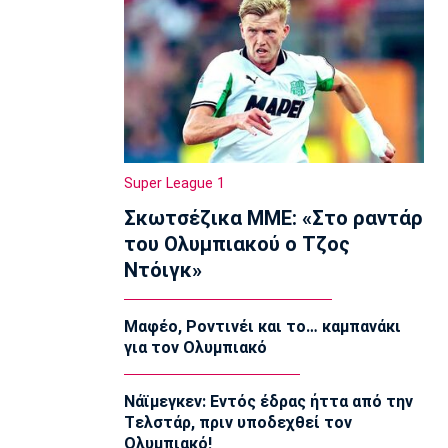
14:35
Super League 1
Σπόρτινγκ: Η επιβεβαίωση για τον
Μπραγκάνσα και ο Ολυμπιακός
14:20
Super League 1
ΠΑΟΚ: Ανεβαίνει ο Γιαννούλης
14:05
Super League 1
Γ Εθνική
Σκωτσέζικα ΜΜΕ: «Στο ραντάρ
Ιωνικός: Ενισχύθηκε με τον Παγώνη
του Ολυμπιακού ο Τζος
13:50
Ντόιγκ»
Εθνικές Μπάσκετ
Σκούμα: «Είμαστε ενωμένες και
προετοιμασμένες»
Μαφέο, Ροντινέι και το… καμπανάκι
13:35
για τον Ολυμπιακό
Super League 1
Ηλιόπουλος σε Πήλιο: «Υπήρχαν
Νάϊμεγκεν: Εντός έδρας ήττα από την
άνθρωποι που σε αμφισβήτησαν» (vid)
Tελστάρ, πριν υποδεχθεί τον
13:20
Ολυμπιακό!