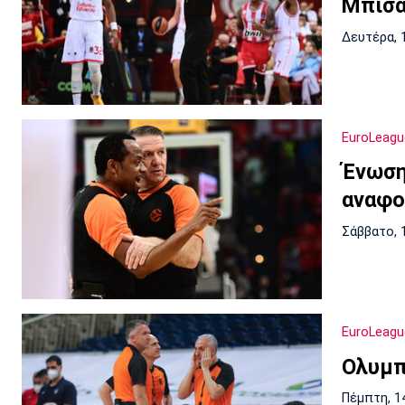
Μπισά
Δευτέρα, 
EuroLeagu
Ένωση
αναφο
Σάββατο, 
EuroLeagu
Ολυμπ
Πέμπτη, 1