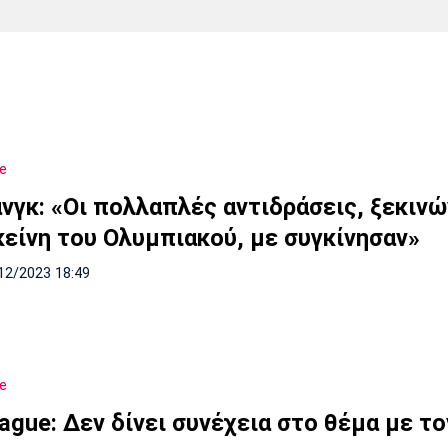
Χάντμπολ
Ηρακλής
Βόλος
Μπορούσια
Παρί Σεν
Ντόρτμουντ
Ζερμέν
e
Πόρτο
Μπενφίκα
νγκ: «Οι πολλαπλές αντιδράσεις, ξεκιν
κείνη του Ολυμπιακού, με συγκίνησαν»
12/2023 18:49
e
ague: Δεν δίνει συνέχεια στο θέμα με το