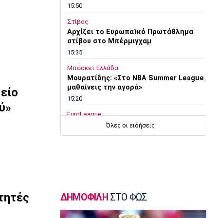
15:50
Στίβος
Αρχίζει το Ευρωπαϊκό Πρωτάθλημα
στίβου στο Μπέρμιγχαμ
15:35
Μπάσκετ Ελλάδα
Μουρατίδης: «Στο NBA Summer League
μαθαίνεις την αγορά»
μείο
15:20
ύ»
EuroLeague
Χάποελ Τελ Αβίβ: Τέλος ο Κουλέτσοφ
Όλες οι ειδήσεις
15:05
Μπάσκετ Ελλάδα
Κουκουλεκίδης: «Στη Σαουδική Αραβία
βρήκα αυτό που πάντα επιζητούσα»
14:50
ιτητές
ΔΗΜΟΦΙΛΗ
ΣΤΟ ΦΩΣ
Super League 1
Παναθηναϊκός: Επέστρεψε ο Τετέι