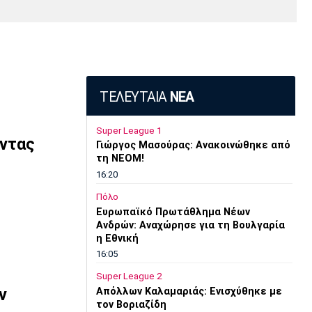
Media
Παρασκήνιο
Μαρσέιγ
Μονακό
Ερυθρός
Τότεναμ
Πρόγραμμα TV
Αστέρας
ΤΕΛΕΥΤΑΙΑ
ΝΕΑ
Super League 1
ώντας
Γιώργος Μασούρας: Ανακοινώθηκε από
τη ΝΕΟΜ!
16:20
Πόλο
Ευρωπαϊκό Πρωτάθλημα Νέων
Ανδρών: Αναχώρησε για τη Βουλγαρία
η Εθνική
16:05
Super League 2
ν
Απόλλων Καλαμαριάς: Ενισχύθηκε με
τον Βοριαζίδη