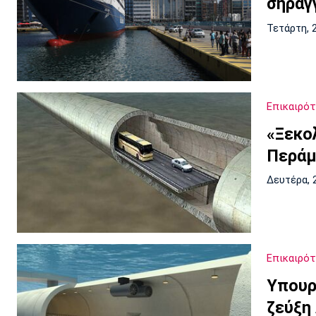
σήραγ
Τετάρτη, 
Επικαιρό
«Ξεκο
Περάμ
Δευτέρα, 
Επικαιρό
Υπουρ
ζεύξη