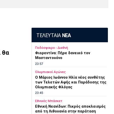
Media
Παρασκήνιο
Μαρσέιγ
Μονακό
Ερυθρός
Τότεναμ
Πρόγραμμα TV
Αστέρας
ΤΕΛΕΥΤΑΙΑ
ΝΕΑ
Ποδόσφαιρο - Διεθνή
ί θα
Φιορεντίνα: Πήρε δανεικό τον
Μασταντουόνο
23:57
Ολυμπιακοί Αγώνες
O Μάριος Ιωάννου Ηλία νέος συνθέτης
των Τελετών Αφής και Παράδοσης της
Ολυμπιακής Φλόγας
23:45
Εθνικές Μπάσκετ
Εθνική Νεανίδων: Πικρός αποκλεισμός
από τη Λιθουανία στην παράταση