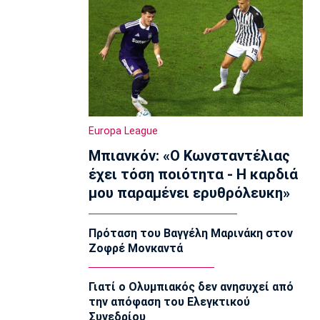
23:00
Ποδόσφαιρο - Διεθνή
Πυραυλική επίθεση της Ρωσίας στο
γήπεδο της Τσερνομόρετς
22:58
EuroLeague
Ενδιαφέρον της Μάλαγα για
Europa League
Μπόλομποϊ
22:52
Μπιανκόν: «Ο Κωνσταντέλιας
έχει τόση ποιότητα - Η καρδιά
Στίβος
Παγκόσμιο Κ20: Πανελλήνιο ρεκόρ η
μου παραμένει ερυθρόλευκη»
Μπακογιάννη, στον τελικό της
σφυροβολίας η Τσερνόβα
Πρόταση του Βαγγέλη Μαρινάκη στον
22:49
Ζοφρέ Μονκαντά
Super League 1
Αστέρας Τρίπολης: Εύκολη νίκη με 2-0
επί του Πύργου
Γιατί ο Ολυμπιακός δεν ανησυχεί από
την απόφαση του Ελεγκτικού
22:47
Συνεδρίου