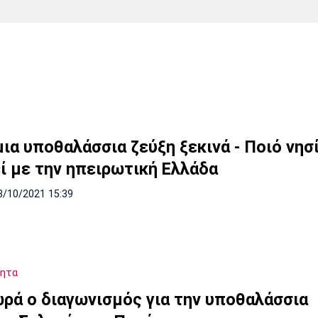
Χάντμπολ
Ηρακλής
Βόλος
Μπορούσια
Παρί Σεν
Ντόρτμουντ
Ζερμέν
Πόρτο
Μπενφίκα
ια υποθαλάσσια ζεύξη ξεκινά - Ποιό νησ
ί με την ηπειρωτική Ελλάδα
8/10/2021 15:39
τητα
ρά ο διαγωνισμός για την υποθαλάσσια