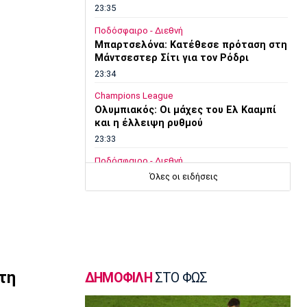
23:35
Ποδόσφαιρο - Διεθνή
Μπαρτσελόνα: Κατέθεσε πρόταση στη
Μάντσεστερ Σίτι για τον Ρόδρι
23:34
Champions League
Ολυμπιακός: Οι μάχες του Ελ Κααμπί
και η έλλειψη ρυθμού
23:33
Ποδόσφαιρο - Διεθνή
Συνεχίζει στο MLS ο Σέρχι Ρομπέρτο
Όλες οι ειδήσεις
23:22
Στίβος
Παγκόσμιο Πρωτάθλημα Κ20: Έκτη
θέση για την Ραφαηλίδου στον τελικό
της σφαιροβολίας
23:11
τη
ΔΗΜΟΦΙΛΗ
ΣΤΟ ΦΩΣ
Super League 2
Διπλή ενίσχυση για την ΑΕΛ