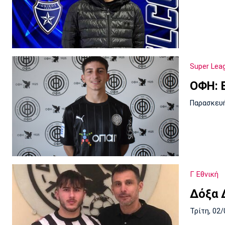
Super Lea
ΟΦΗ: 
Παρασκευή
Γ Εθνική
Δόξα 
Τρίτη, 02/