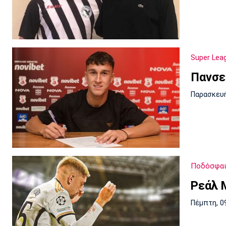
Super Lea
Πανσε
Παρασκευή
Ποδόσφαι
Ρεάλ 
Πέμπτη, 0