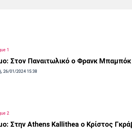
Χάντμπολ
Ηρακλής
Βόλος
Μπορούσια
Παρί Σεν
Ντόρτμουντ
Ζερμέν
gue 1
Πόρτο
Μπενφίκα
μο: Στον Παναιτωλικό ο Φρανκ Μπαμπόκ
, 26/01/2024 15:38
gue 2
ο: Στην Athens Kallithea ο Κρίστος Γκρά