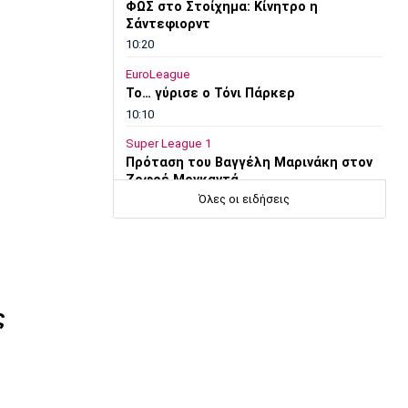
ΦΩΣ στο Στοίχημα: Κίνητρο η
Σάντεφιορντ
10:20
EuroLeague
Το… γύρισε ο Τόνι Πάρκερ
10:10
Super League 1
Πρόταση του Βαγγέλη Μαρινάκη στον
Ζοφρέ Μονκαντά
Όλες οι ειδήσεις
10:00
Επικαιρότητα
Φωτιά στην Βοιωτία: Προφυλακιστέοι
ο δήμαρχος Στυλίδας, ο εργολάβος και
ο ιδιοκτήτης εταιρείας
09:50
ς
Μπάσκετ Ελλάδα
Κολοσσός: Τι ισχύει για τα ευρωπαϊκά
εισιτήρια διαρκείας
09:40