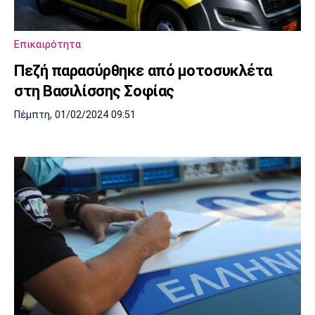
Λίβερπουλ
Μάντσεστερ
Γιουβέντους
Σίτι
Επικαιρότητα
Πεζή παρασύρθηκε από μοτοσυκλέτα
Ίντερ
Μίλαν
Μπάγερν
στη Βασιλίσσης Σοφίας
Πέμπτη, 01/02/2024 09:51
Μπορούσια
Παρί Σεν
Μαρσέιγ
Ντόρτμουντ
Ζερμέν
Μονακό
Ερυθρός
Τότεναμ
Αστέρας