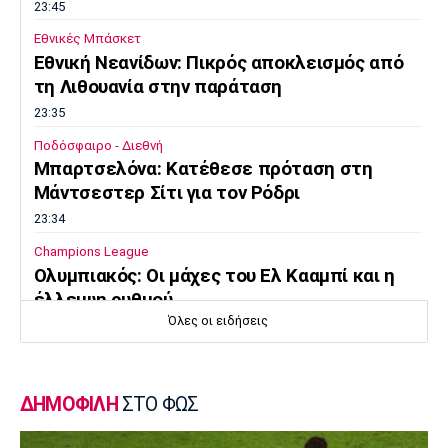
23:45
Εθνικές Μπάσκετ
Εθνική Νεανίδων: Πικρός αποκλεισμός από
τη Λιθουανία στην παράταση
23:35
Ποδόσφαιρο - Διεθνή
Μπαρτσελόνα: Κατέθεσε πρόταση στη
Μάντσεστερ Σίτι για τον Ρόδρι
23:34
Champions League
Ολυμπιακός: Οι μάχες του Ελ Κααμπί και η
έλλειψη ρυθμού
Όλες οι ειδήσεις
23:33
Ποδόσφαιρο - Διεθνή
Συνεχίζει στο MLS ο Σέρχι Ρομπέρτο
ΔΗΜΟΦΙΛΗ
ΣΤΟ ΦΩΣ
23:22
Στίβος