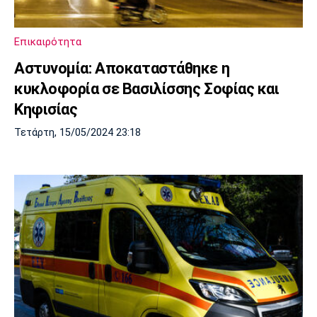
Μουσική
Στήλες
Πολιτισμός
Τραγούδια
Πρόγραμμα TV
Επικαιρότητα
Ιωνικός
Κηφισιά
Πανσερραϊκός
Αστυνομία: Αποκαταστάθηκε η
Cine Spot
κυκλοφορία σε Βασιλίσσης Σοφίας και
Running
Κηφισίας
Τετάρτη, 15/05/2024 23:18
Media
Μπαρτσελόνα
Ρεάλ
Ατλέτικο
Μαδρίτης
Μαδρίτης
Παρασκήνιο
Μάντσεστερ
Τσέλσι
Άρσεναλ
Γιουνάιτεντ