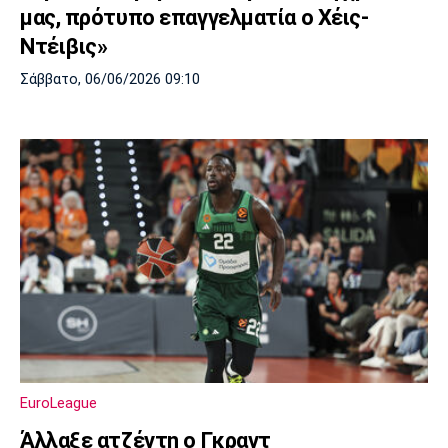
μας, πρότυπο επαγγελματία ο Χέις-
Πόρτο
Μπενφίκα
Ντέιβις»
Σάββατο, 06/06/2026 09:10
EuroLeague
Άλλαξε ατζέντη ο Γκραντ