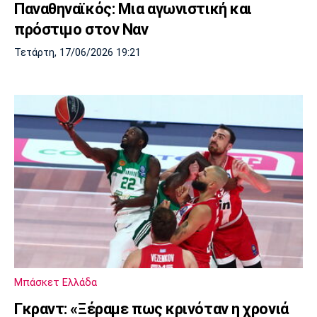
Παναθηναϊκός: Μια αγωνιστική και
Λίβερπουλ
Μάντσεστερ
Γιουβέντους
Σίτι
πρόστιμο στον Ναν
Τετάρτη, 17/06/2026 19:21
Ίντερ
Μίλαν
Μπάγερν
Μπορούσια
Παρί Σεν
Μαρσέιγ
Ντόρτμουντ
Ζερμέν
Μονακό
Ερυθρός
Τότεναμ
Αστέρας
Μπάσκετ Ελλάδα
Γκραντ: «Ξέραμε πως κρινόταν η χρονιά