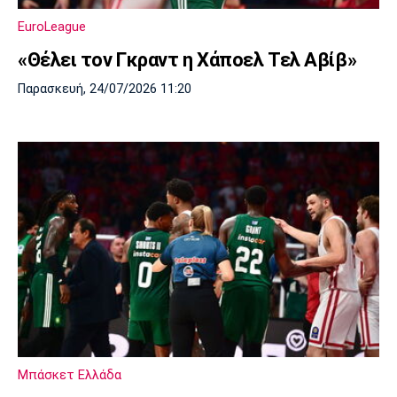
Μουσική
Στήλες
EuroLeague
Πολιτισμός
Τραγούδια
Πρόγραμμα TV
«Θέλει τον Γκραντ η Χάποελ Τελ Αβίβ»
Ιωνικός
Κηφισιά
Πανσερραϊκός
Cine Spot
Παρασκευή, 24/07/2026 11:20
Running
Media
Μπαρτσελόνα
Ρεάλ
Ατλέτικο
Μαδρίτης
Μαδρίτης
Παρασκήνιο
Μάντσεστερ
Τσέλσι
Άρσεναλ
Γιουνάιτεντ
Μπάσκετ Ελλάδα