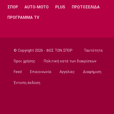
Σπορ
Πινγκ Πονγκ: Ασημένια η Τζαρίδου στο Όπεν
ΣΠΟΡ
AUTO-MOTO
PLUS
ΠΡΩΤΟΣΕΛΙΔΑ
της Λετονίας
ΠΡΟΓΡΑΜΜΑ TV
08:50
Εθνικές Μπάσκετ
Ευρωμπάσκετ Κορασίδων: Οι δηλώσεις του
αγώνα Ιρλανδία-Ελλάδα
08:40
© Copyright 2026 - ΦΩΣ ΤΩΝ ΣΠΟΡ
Ταυτότητα
Ποδόσφαιρο
Ο Τάσος Χατζηγιοβάνης κάλυψε το ποσό που
Όροι χρήσης
Πολιτική κατά των διακρίσεων
είχε ανάγκη ο μικρός Δημήτρης
Feed
Επικοινωνία
Αγγελίες
Διαφήμιση
08:30
Ποδόσφαιρο - Διεθνή
Έντυπη έκδοση
Παίρνει τον Ρόναλντ Αραούχο η Λίβερπουλ
08:20
Εθνικές Μπάσκετ
Κροατία: Με Χεζόνια και Ζούμπατς στα