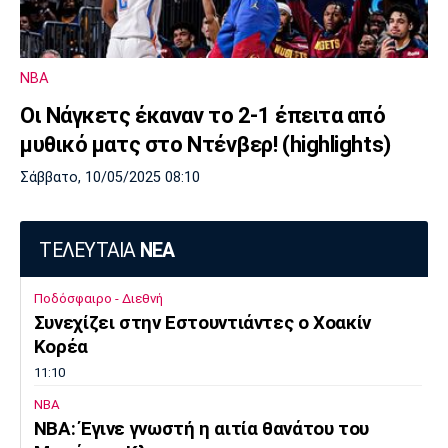
NBA
Οι Νάγκετς έκαναν το 2-1 έπειτα από
μυθικό ματς στο Ντένβερ! (highlights)
Σάββατο, 10/05/2025 08:10
ΤΕΛΕΥΤΑΙΑ
ΝΕΑ
Ποδόσφαιρο - Διεθνή
Συνεχίζει στην Εστουντιάντες ο Χοακίν
Κορέα
11:10
NBA
ΝΒΑ: Έγινε γνωστή η αιτία θανάτου του