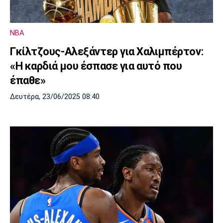
Λίβερπουλ
Μάντσεστερ
Γιουβέντους
Σίτι
NBA
Γκίλτζους-Αλεξάντερ για Χαλιμπέρτον:
Ίντερ
Μίλαν
Μπάγερν
«Η καρδιά μου έσπασε για αυτό που
έπαθε»
Δευτέρα, 23/06/2025 08:40
Μπορούσια
Παρί Σεν
Μαρσέιγ
Ντόρτμουντ
Ζερμέν
Μονακό
Ερυθρός
Τότεναμ
Αστέρας