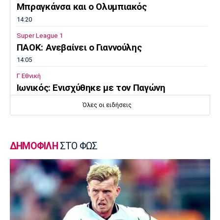
Μπραγκάνσα και ο Ολυμπιακός
14:20
Super League 1
ΠΑΟΚ: Ανεβαίνει ο Γιαννούλης
14:05
Γ Εθνική
Ιωνικός: Ενισχύθηκε με τον Παγώνη
13:50
Όλες οι ειδήσεις
Εθνικές Μπάσκετ
Σκούμα: «Είμαστε ενωμένες και
προετοιμασμένες»
ΔΗΜΟΦΙΛΗ
ΣΤΟ ΦΩΣ
13:35
Super League 1
Ηλιόπουλος σε Πήλιο: «Υπήρχαν άνθρωποι
που σε αμφισβήτησαν» (vid)
13:20