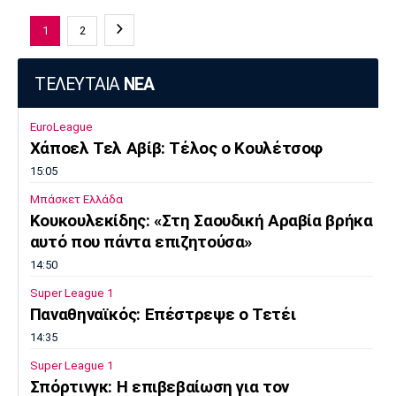
1
2
ΤΕΛΕΥΤΑΙΑ
ΝΕΑ
EuroLeague
Χάποελ Τελ Αβίβ: Τέλος ο Κουλέτσοφ
15:05
Μπάσκετ Ελλάδα
Κουκουλεκίδης: «Στη Σαουδική Αραβία βρήκα
αυτό που πάντα επιζητούσα»
14:50
Super League 1
Παναθηναϊκός: Επέστρεψε ο Τετέι
14:35
Super League 1
Σπόρτινγκ: Η επιβεβαίωση για τον