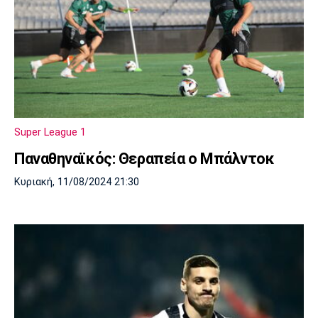
Super League 1
Παναθηναϊκός: Θεραπεία ο Μπάλντοκ
Κυριακή, 11/08/2024 21:30