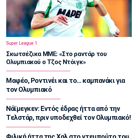
Super League 2
ΑΕΛ: Πήρε τον Τσιγγάρα
13:05
EuroLeague
Ο Γουάλας στη Μακάμπι Τελ Αβίβ
12:50
Super League 1
EuroLeague
Σκωτσέζικα ΜΜΕ: «Στο ραντάρ του
Ερυθρός Αστέρας: Ανακοίνωσε τον
Ολυμπιακού ο Τζος Ντόιγκ»
Γουάιλερ-Μπαμπ
12:35
Μαφέο, Ροντινέι και το… καμπανάκι για
Super League 1
τον Ολυμπιακό
ΑΕΚ: Ανακοίνωσε την επέκταση του
συμβολαίου του Πήλιου
12:20
Νάϊμεγκεν: Εντός έδρας ήττα από την
Tελστάρ, πριν υποδεχθεί τον Ολυμπιακό!
Σπορ
Παγκόσμιο Πρωτάθλημα Κωπηλασίας
Εφήβων-Νεανίδων: Χρυσό μετάλλιο ο
Φιλική ήττα της Χαλ στο ντεμπούτο του