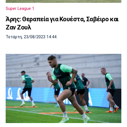
Super League 1
Άρης: Θεραπεία για Κουέστα, Σαβέιρο και
Ζαν Ζουλ
Τετάρτη, 23/08/2023 14:44