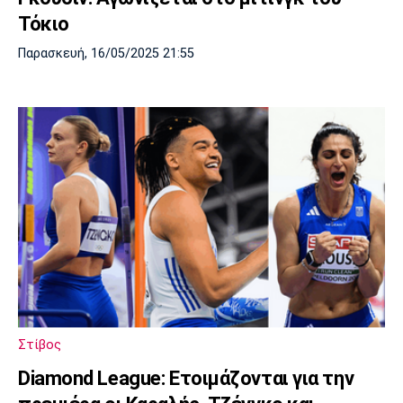
Τόκιο
Παρασκευή, 16/05/2025 21:55
Στίβος
Diamond League: Ετοιμάζονται για την