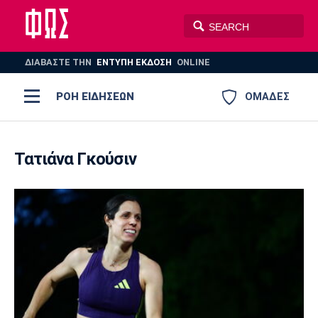
ΔΙΑΒΑΣΤΕ THN
ΕΝΤΥΠΗ ΕΚΔΟΣΗ
ONLINE
ΡΟΗ ΕΙΔΗΣΕΩΝ
ΟΜΑΔΕΣ
Ποδόσφαιρο
ΠΟΔΟΣΦΑΙΡΟ
ΜΠΑΣΚΕΤ
Τατιάνα Γκούσιν
Super League 1
Μπάσκετ
ΒΟΛΕΪ
ΠΟΛΟ
ΣΠΟΡ
Ολυμπιακός
ΑΕΚ
ΠΑΟΚ
Super League 2
Ελλάδα
Ολυμπιακοί Αγώνες
AUTO-MOTO
PLUS
Γ Εθνική
Εθνική
Βόλεϊ
Ελλάδα
EuroLeague
Πόλο
Παναθηναϊκός
Ατρόμητος
Πανιώνιος
Champions League
ΝΒΑ
Τένις