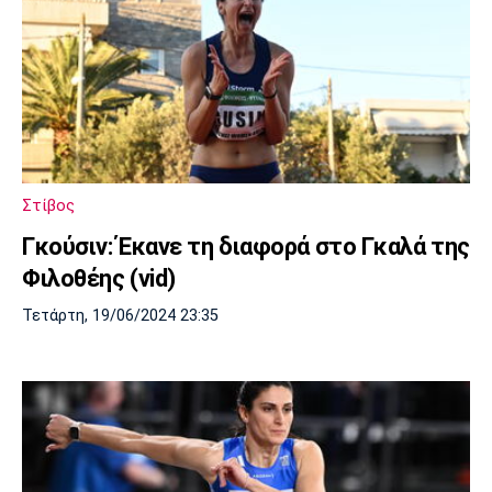
Στίβος
Γκούσιν: Έκανε τη διαφορά στο Γκαλά της
Φιλοθέης (vid)
Τετάρτη, 19/06/2024 23:35