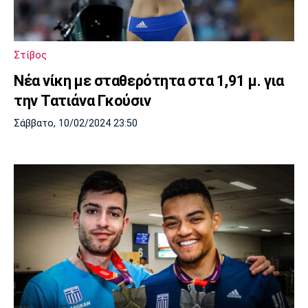
Στίβος
Νέα νίκη με σταθερότητα στα 1,91 μ. για
την Τατιάνα Γκούσιν
Σάββατο, 10/02/2024 23:50