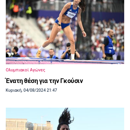
Ολυμπιακοί Αγώνες
Ένατη θέση για την Γκούσιν
Κυριακή, 04/08/2024 21:47