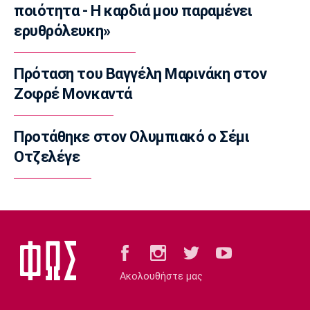
Εθνικές Μπάσκετ
ποιότητα - Η καρδιά μου παραμένει
Σκαλωμένος: «Θέλουμε ένα γεμάτο γήπεδο
ερυθρόλευκη»
να μας στηρίξει»
19:30
Πρόταση του Βαγγέλη Μαρινάκη στον
Μπάσκετ Ελλάδα
Ζοφρέ Μονκαντά
Παραμένει στο Περιστέρι ο Ιτούνας
19:15
Προτάθηκε στον Ολυμπιακό ο Σέμι
Μπάσκετ Ελλάδα
Στουρνάρας: «Αρχικός στόχος της Ασπίδας η
Οτζελέγε
είσοδος στα play-offs»
19:00
Super League 1
Παναθηναϊκός: Επαγγελματικά συμβόλαια σε
έξι παίκτες της ακαδημίας
18:45
Ακολουθήστε μας
Εθνικές Μπάσκετ
Χωρίς παίκτη από το ΝΒΑ και μόλις δύο από