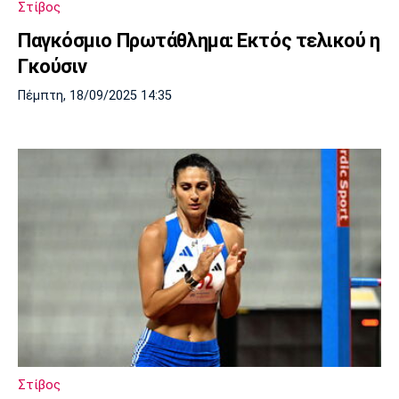
Στίβος
Πόρτο
Μπενφίκα
Παγκόσμιο Πρωτάθλημα: Εκτός τελικού η
Γκούσιν
Πέμπτη, 18/09/2025 14:35
Στίβος