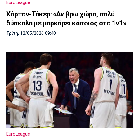
EuroLeague
Πόρτο
Μπενφίκα
Χόρτον-Τάκερ: «Αν βρω χώρο, πολύ
δύσκολα με μαρκάρει κάποιος στο 1v1»
Τρίτη, 12/05/2026 09:40
EuroLeague