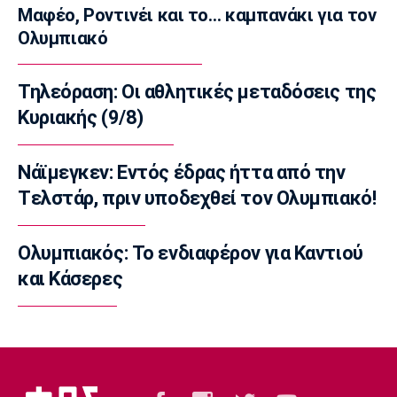
Μαφέο, Ροντινέι και το… καμπανάκι για τον
Επικαιρότητα
Ολυμπιακό
Φεύγουν οι αδειούχοι του Αυγούστου
16:50
Τηλεόραση: Οι αθλητικές μεταδόσεις της
Μπάσκετ Ελλάδα
Oλυμπιακός: Αμετακίνητος στα 3 εκατ. ευρώ
Κυριακής (9/8)
για τον Γουόκαπ, από την Ντουμπάι!
16:35
Νάϊμεγκεν: Εντός έδρας ήττα από την
Super League 1
Tελστάρ, πριν υποδεχθεί τον Ολυμπιακό!
Γιώργος Μασούρας: Ανακοινώθηκε από τη
ΝΕΟΜ!
Ολυμπιακός: Το ενδιαφέρον για Καντιού
16:20
και Κάσερες
Πόλο
Ευρωπαϊκό Πρωτάθλημα Νέων Ανδρών:
Αναχώρησε για τη Βουλγαρία η Εθνική
16:05
Super League 2
Απόλλων Καλαμαριάς: Ενισχύθηκε με τον