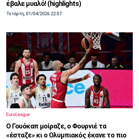
έβαλε μυαλό! (highlights)
Τετάρτη, 01/04/2026 22:07
EuroLeague
Ο Γουόκαπ μοίραζε, ο Φουρνιέ τα
«έσταζε» κι ο Ολυμπιακός έκανε το πιο