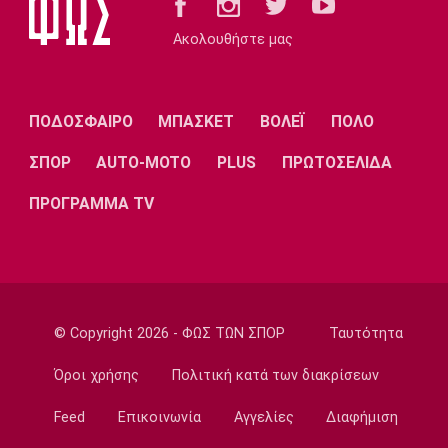
Βοριαζίδη
Ακολουθήστε μας
15:50
Στίβος
Αρχίζει το Ευρωπαϊκό Πρωτάθλημα στίβου
ΠΟΔΟΣΦΑΙΡΟ
ΜΠΑΣΚΕΤ
ΒΟΛΕΪ
ΠΟΛΟ
στο Μπέρμιγχαμ
15:35
ΣΠΟΡ
AUTO-MOTO
PLUS
ΠΡΩΤΟΣΕΛΙΔΑ
Μπάσκετ Ελλάδα
ΠΡΟΓΡΑΜΜΑ TV
Μουρατίδης: «Στο NBA Summer League
μαθαίνεις την αγορά»
15:20
EuroLeague
Χάποελ Τελ Αβίβ: Τέλος ο Κουλέτσοφ
© Copyright 2026 - ΦΩΣ ΤΩΝ ΣΠΟΡ
Ταυτότητα
15:05
Μπάσκετ Ελλάδα
Όροι χρήσης
Πολιτική κατά των διακρίσεων
Κουκουλεκίδης: «Στη Σαουδική Αραβία βρήκα
Feed
Επικοινωνία
Αγγελίες
Διαφήμιση
αυτό που πάντα επιζητούσα»
14:50