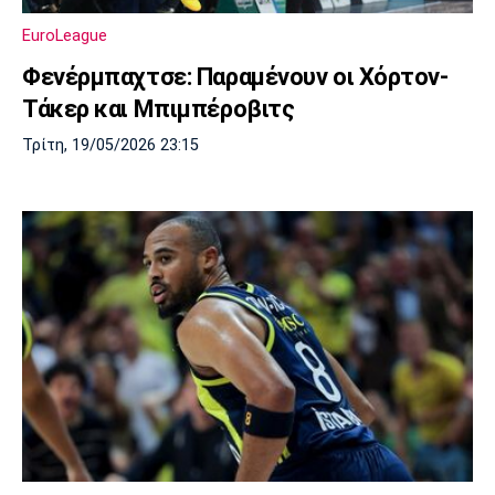
Λίβερπουλ
Μάντσεστερ
Γιουβέντους
Σίτι
EuroLeague
Φενέρμπαχτσε: Παραμένουν οι Χόρτον-
Τάκερ και Μπιμπέροβιτς
Ίντερ
Μίλαν
Μπάγερν
Τρίτη, 19/05/2026 23:15
Μπορούσια
Παρί Σεν
Μαρσέιγ
Ντόρτμουντ
Ζερμέν
Μονακό
Ερυθρός
Τότεναμ
Αστέρας