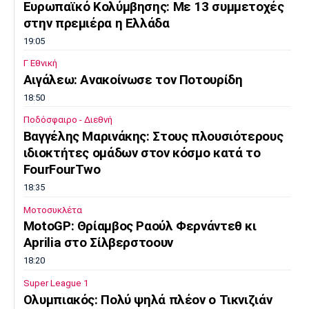
Ευρωπαϊκό Κολύμβησης: Με 13 συμμετοχές
στην πρεμιέρα η Ελλάδα
19:05
Γ Εθνική
Αιγάλεω: Ανακοίνωσε τον Ποτουρίδη
18:50
Ποδόσφαιρο - Διεθνή
Βαγγέλης Μαρινάκης: Στους πλουσιότερους
ιδιοκτήτες ομάδων στον κόσμο κατά το
FourFourTwo
18:35
Μοτοσυκλέτα
MotoGP: Θρίαμβος Ραούλ Φερνάντεθ κι
Aprilia στο Σίλβερστοουν
18:20
Super League 1
Ολυμπιακός: Πολύ ψηλά πλέον ο Τικνιζιάν