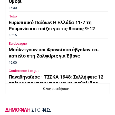
Μουσική
Στήλες
Οβόρι
16:30
Πολιτισμός
Τραγούδια
Πρόγραμμα TV
Πόλο
Ιωνικός
Κηφισιά
Πανσερραϊκός
Ευρωπαϊκό Παίδων: Η Ελλάδα 11-7 τη
Cine Spot
Ρουμανία και παίζει για τις θέσεις 9-12
16:15
Running
EuroLeague
Μπάλντγουιν και Φρανσίσκο έβγαλαν το...
Media
καπέλο στη Ζαλγκίρις για Έβανς
Μπαρτσελόνα
Ρεάλ
Ατλέτικο
Μαδρίτης
Μαδρίτης
16:00
Παρασκήνιο
Conference League
Παναθηναϊκός - ΤΣΣΚΑ 1948: Συλλήψεις 12
ατόμων για ναρκωτικά και φωτοβολίδες
Μάντσεστερ
Τσέλσι
Άρσεναλ
Όλες οι ειδήσεις
15:45
Γιουνάιτεντ
Στοίχημα
ΦΩΣ στο Στοίχημα: Γκολ στο Σεϊναγιόκι
ΔΗΜΟΦΙΛΗ
ΣΤΟ ΦΩΣ
15:30