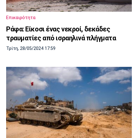
Μουσική
Στήλες
Πολιτισμός
Τραγούδια
Πρόγραμμα TV
Επικαιρότητα
Ιωνικός
Κηφισιά
Πανσερραϊκός
Ράφα: Είκοσι ένας νεκροί, δεκάδες
Cine Spot
τραυματίες από ισραηλινά πλήγματα
Running
Τρίτη, 28/05/2024 17:59
Media
Μπαρτσελόνα
Ρεάλ
Ατλέτικο
Μαδρίτης
Μαδρίτης
Παρασκήνιο
Μάντσεστερ
Τσέλσι
Άρσεναλ
Γιουνάιτεντ