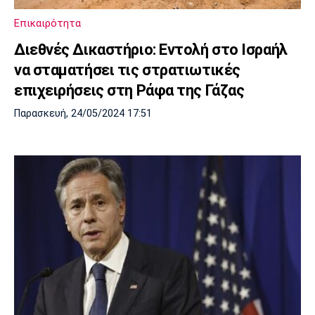
Λίβερπουλ
Μάντσεστερ
Γιουβέντους
Σίτι
Επικαιρότητα
Διεθνές Δικαστήριο: Εντολή στο Ισραήλ
να σταματήσει τις στρατιωτικές
επιχειρήσεις στη Ράφα της Γάζας
Ίντερ
Μίλαν
Μπάγερν
Παρασκευή, 24/05/2024 17:51
Μπορούσια
Παρί Σεν
Μαρσέιγ
Ντόρτμουντ
Ζερμέν
Μονακό
Ερυθρός
Τότεναμ
Αστέρας