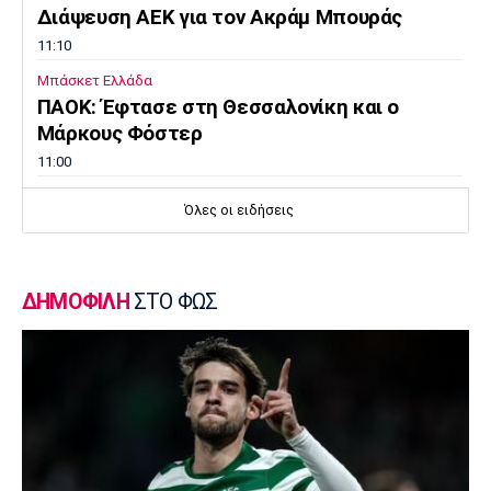
Διάψευση ΑΕΚ για τον Ακράμ Μπουράς
11:10
Μπάσκετ Ελλάδα
ΠΑΟΚ: Έφτασε στη Θεσσαλονίκη και ο
Μάρκους Φόστερ
11:00
Επικαιρότητα
Όλες οι ειδήσεις
Φωτιά στον Κουβαρά Αττικής: Μπαράζ
μηνυμάτων από το 112
10:50
ΔΗΜΟΦΙΛΗ
ΣΤΟ ΦΩΣ
Εθνικές Μπάσκετ
Ευρωμπάσκετ U16: Ελλάδα-Νορβηγία απόψε
για μία θέση στον τελικό
10:40
Super League 1
Βόλος: Οι νέες φανέλες, οι νέοι παίκτες και
το όνομα