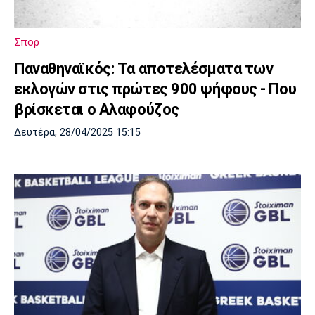
Μουσική
Στήλες
Πολιτισμός
Τραγούδια
Πρόγραμμα TV
Σπορ
Ιωνικός
Κηφισιά
Πανσερραϊκός
Παναθηναϊκός: Τα αποτελέσματα των
Cine Spot
εκλογών στις πρώτες 900 ψήφους - Που
Running
βρίσκεται ο Αλαφούζος
Δευτέρα, 28/04/2025 15:15
Media
Μπαρτσελόνα
Ρεάλ
Ατλέτικο
Μαδρίτης
Μαδρίτης
Παρασκήνιο
Μάντσεστερ
Τσέλσι
Άρσεναλ
Γιουνάιτεντ