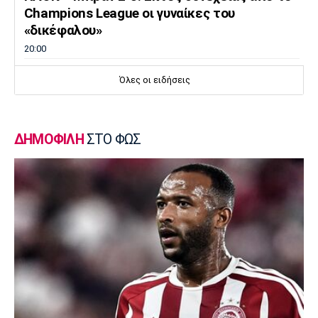
Champions League οι γυναίκες του
«δικέφαλου»
20:00
Super League 1
Όλες οι ειδήσεις
Λεβαδειακός: Και επίσημα δικός του ο
Εντιαγέ
19:45
ΔΗΜΟΦΙΛΗ
ΣΤΟ ΦΩΣ
Ποδόσφαιρο - Διεθνή
«Χρυσή» συμφωνία Τραμπζονσπόρ με Σαλάχ
– Έσοδα 12 εκατ. ευρώ σε τρεις ημέρες
19:30
Μπάσκετ Ελλάδα
Βίκος Ιωαννίνων: Ανακοίνωσε Αγραβάνη
19:15
Στίβος
Παγκόσμιο Πρωτάθλημα Κ20: Σπουδαία
διάκριση και έβδομη θέση για την Στρούμπου