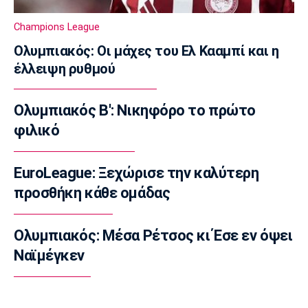
19:00
Champions League
Πόλο
Ολυμπιακός: Οι μάχες του Ελ Κααμπί και η
Παγκόσμιο Παίδων: Η Ελλάδα εύκολα 14-5
έλλειψη ρυθμού
την Τουρκία
18:45
Ολυμπιακός Β': Νικηφόρο το πρώτο
Ποδόσφαιρο - Διεθνή
Φιλική ήττα της Χαλ στο ντεμπούτο του
φιλικό
Τζολάκη
18:32
EuroLeague: Ξεχώρισε την καλύτερη
Εθνικές Μπάσκετ
προσθήκη κάθε ομάδας
Eurobasket U18: Με ανατροπή η Ελλάδα, 67-
65 τη Βουλγαρία
Ολυμπιακός: Μέσα Ρέτσος κι Έσε εν όψει
18:15
Ναϊμέγκεν
Βόλεϊ
ΕΟΠΕ: Τίμησε τον Κούβελο σε μια ξεχωριστή
βραδιά
18:00