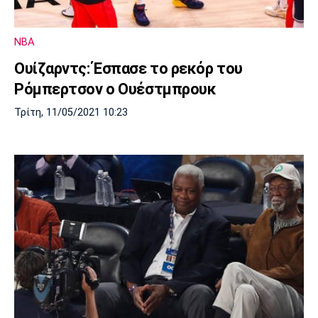
Μουσική
Στήλες
Πολιτισμός
Τραγούδια
Πρόγραμμα TV
NBA
Ιωνικός
Κηφισιά
Πανσερραϊκός
Ουίζαρντς: Έσπασε το ρεκόρ του
Cine Spot
Ρόμπερτσον ο Ουέστμπρουκ
Running
Τρίτη, 11/05/2021 10:23
Media
Μπαρτσελόνα
Ρεάλ
Ατλέτικο
Μαδρίτης
Μαδρίτης
Παρασκήνιο
Μάντσεστερ
Τσέλσι
Άρσεναλ
Γιουνάιτεντ