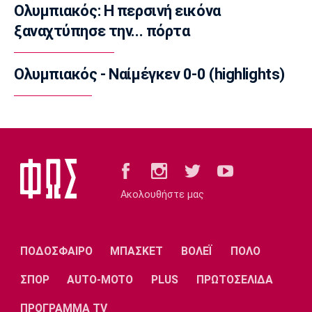
Ολυμπιακός: Η περσινή εικόνα
22:21
ξαναχτύπησε την... πόρτα
Ποδόσφαιρο - Κύπελλο
Ηρακλής: Στην Πολίχνη κόντρα στον Βόλο
22:15
Ολυμπιακός - Ναίμέγκεν 0-0 (highlights)
Super League 1
Aτρόμητος: Δεύτερη διαδοχική νίκη σε
φιλικά στην Πολωνία
22:12
Μπάσκετ
Η… ψυχεδέλεια του Αταμάν! (vid)
Ακολουθήστε μας
21:55
Super League 1
Α.Ε.Κ.: Για Πέμπτη (06/08) πάει η ανακοίνωση
ΠΟΔΟΣΦΑΙΡΟ
ΜΠΑΣΚΕΤ
ΒΟΛΕΪ
ΠΟΛΟ
του Βιτάλις
21:37
ΣΠΟΡ
AUTO-MOTO
PLUS
ΠΡΩΤΟΣΕΛΙΔΑ
Εθνικές Μπάσκετ
ΠΡΟΓΡΑΜΜΑ TV
Η δωδεκάδα της Εθνικής Κορασίδων στο