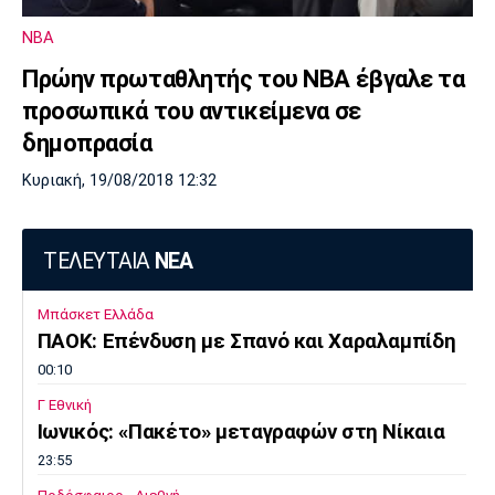
Λίβερπουλ
Μάντσεστερ
Γιουβέντους
Σίτι
NBA
Πρώην πρωταθλητής του NBA έβγαλε τα
προσωπικά του αντικείμενα σε
Ίντερ
Μίλαν
Μπάγερν
δημοπρασία
Κυριακή, 19/08/2018 12:32
ΤΕΛΕΥΤΑΙΑ
ΝΕΑ
Μπορούσια
Παρί Σεν
Μαρσέιγ
Ντόρτμουντ
Ζερμέν
Μπάσκετ Ελλάδα
ΠΑΟΚ: Επένδυση με Σπανό και Χαραλαμπίδη
00:10
Μονακό
Ερυθρός
Τότεναμ
Γ Εθνική
Αστέρας
Ιωνικός: «Πακέτο» μεταγραφών στη Νίκαια
23:55