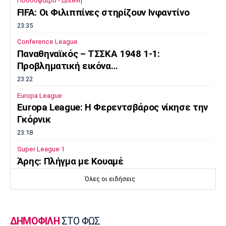
Ποδόσφαιρο - Διεθνή
FIFA: Οι Φιλιππίνες στηρίζουν Ινφαντίνο
Πόρτο
Μπενφίκα
23:35
Conference League
Παναθηναϊκός – ΤΣΣΚΑ 1948 1-1:
Προβληματική εικόνα…
23:22
Europa League
Europa League: Η Φερεντσβάρος νίκησε την
Γκόρνικ
23:18
Super League 1
Άρης: Πλήγμα με Κουαμέ
23:15
Όλες οι ειδήσεις
Champions League
Champions League: Προβάδισμα η
Φενέρμπαχτσε
ΔΗΜΟΦΙΛΗ
ΣΤΟ ΦΩΣ