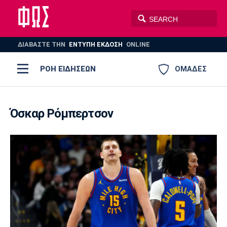
ΔΙΑΒΑΣΤΕ THN
ΕΝΤΥΠΗ ΕΚΔΟΣΗ
ONLINE
ΡΟΗ ΕΙΔΗΣΕΩΝ
ΟΜΑΔΕΣ
Ποδόσφαιρο
ΠΟΔΟΣΦΑΙΡΟ
ΜΠΑΣΚΕΤ
Όσκαρ Ρόμπερτσον
Super League 1
Μπάσκετ
ΒΟΛΕΪ
ΠΟΛΟ
ΣΠΟΡ
Ολυμπιακός
ΑΕΚ
ΠΑΟΚ
Super League 2
Ελλάδα
Ολυμπιακοί Αγώνες
AUTO-MOTO
PLUS
Γ Εθνική
Εθνική
Βόλεϊ
Ελλάδα
EuroLeague
Πόλο
Παναθηναϊκός
Ατρόμητος
Πανιώνιος
Champions League
ΝΒΑ
Τένις