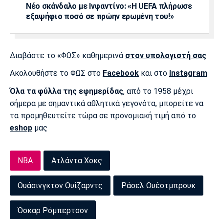
Νέο σκάνδαλο με Ινφαντίνο: «Η UEFA πλήρωσε
Πόρτο
Μπενφίκα
εξαψήφιο ποσό σε πρώην ερωμένη του!»
Διαβάστε το «ΦΩΣ» καθημερινά
στον υπολογιστή σας
Ακολουθήστε το ΦΩΣ στο
Facebook
και στο
Instagram
Όλα τα φύλλα της εφημερίδας
, από το 1958 μέχρι
σήμερα με σημαντικά αθλητικά γεγονότα, μπορείτε να
τα προμηθευτείτε τώρα σε προνομιακή τιμή από το
eshop
μας
NBA
Ατλάντα Χοκς
Ουάσινγκτον Ουίζαρντς
Ράσελ Ουέστμπρουκ
Όσκαρ Ρόμπερτσον