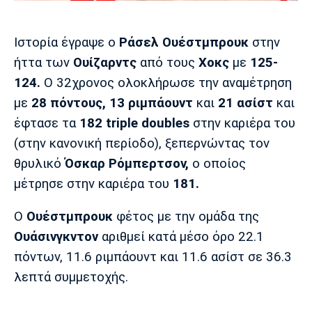
Μουσική
Στήλες
Πολιτισμός
Τραγούδια
Πρόγραμμα TV
Ιστορία έγραψε ο
Ράσελ Ουέστμπρουκ
στην
Ιωνικός
Κηφισιά
Πανσερραϊκός
ήττα των
Ουίζαρντς
από τους
Χοκς
με
125-
Cine Spot
124.
Ο 32χρονος ολοκλήρωσε την αναμέτρηση
με
28 πόντους, 13 ριμπάουντ
και
21 ασίστ
και
Running
έφτασε τα
182 triple doubles
στην καριέρα του
Media
(στην κανονική περίοδο), ξεπερνώντας τον
Μπαρτσελόνα
Ρεάλ
Ατλέτικο
θρυλικό
Όσκαρ Ρόμπερτσον,
ο οποίος
Μαδρίτης
Μαδρίτης
Παρασκήνιο
μέτρησε στην καριέρα του
181.
Ο
Ουέστμπρουκ
φέτος με την ομάδα της
Ουάσινγκντον
αριθμεί κατά μέσο όρο 22.1
Μάντσεστερ
Τσέλσι
Άρσεναλ
Γιουνάιτεντ
πόντων, 11.6 ριμπάουντ και 11.6 ασίστ σε 36.3
λεπτά συμμετοχής.