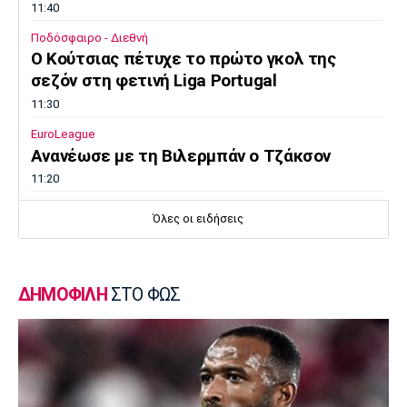
11:40
Ποδόσφαιρο - Διεθνή
Ο Κούτσιας πέτυχε το πρώτο γκολ της
σεζόν στη φετινή Liga Portugal
11:30
EuroLeague
Ανανέωσε με τη Βιλερμπάν ο Τζάκσον
11:20
Ποδόσφαιρο - Διεθνή
Όλες οι ειδήσεις
Συνεχίζει στην Εστουντιάντες ο Χοακίν
Κορέα
11:10
ΔΗΜΟΦΙΛΗ
ΣΤΟ ΦΩΣ
NBA
ΝΒΑ: Έγινε γνωστή η αιτία θανάτου του
Μπράντον Κλαρκ
11:00
Επικαιρότητα