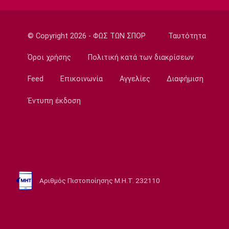
L’Equipe: «Στο κενό πρόταση 115 εκατ. ευρώ
της Λίβερπουλ για Μπαρκολά»
09:30
© Copyright 2026 - ΦΩΣ ΤΩΝ ΣΠΟΡ
Ταυτότητα
Ποδόσφαιρο - Διεθνή
Πήρε τον Γιρένκι με ποσό ρεκόρ η Κόβεντρι
Όροι χρήσης
Πολιτική κατά των διακρίσεων
09:20
Feed
Επικοινωνία
Αγγελίες
Διαφήμιση
Εθνικές Μπάσκετ
Ευρωμπάσκετ U16: Το πανόραμα της
Έντυπη έκδοση
διοργάνωσης
09:10
Super League 1
ΑΕΚ-Athens Kallithea: Tελευταία πρόβα πριν
τα επίσημα
09:00
Αριθμός Πιστοποίησης Μ.Η.Τ. 232110
Σπορ
Πινγκ Πονγκ: Ασημένια η Τζαρίδου στο Όπεν
της Λετονίας