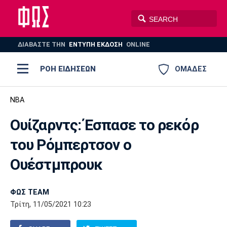
ΔΙΑΒΑΣΤΕ THN
ΕΝΤΥΠΗ ΕΚΔΟΣΗ
ONLINE
ΡΟΗ ΕΙΔΗΣΕΩΝ
ΟΜΑΔΕΣ
Ποδόσφαιρο
NBA
ΠΟΔΟΣΦΑΙΡΟ
ΜΠΑΣΚΕΤ
Ουίζαρντς: Έσπασε το ρεκόρ
Super League 1
Μπάσκετ
ΒΟΛΕΪ
ΠΟΛΟ
ΣΠΟΡ
του Ρόμπερτσον ο
Ολυμπιακός
ΑΕΚ
ΠΑΟΚ
Super League 2
Ελλάδα
Ολυμπιακοί Αγώνες
Ουέστμπρουκ
AUTO-MOTO
PLUS
Γ Εθνική
Εθνική
Βόλεϊ
ΦΩΣ TEAM
Ελλάδα
EuroLeague
Πόλο
Παναθηναϊκός
Ατρόμητος
Πανιώνιος
Τρίτη, 11/05/2021 10:23
Champions League
ΝΒΑ
Τένις