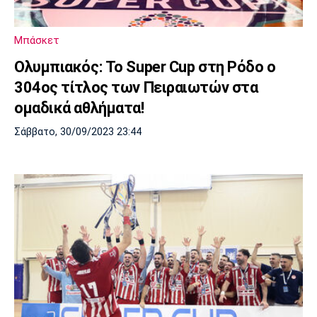
Μουσική
Στήλες
Πολιτισμός
Τραγούδια
Πρόγραμμα TV
Μπάσκετ
Ιωνικός
Κηφισιά
Πανσερραϊκός
Ολυμπιακός: Το Super Cup στη Ρόδο ο
Cine Spot
304oς τίτλος των Πειραιωτών στα
Running
ομαδικά αθλήματα!
Σάββατο, 30/09/2023 23:44
Media
Μπαρτσελόνα
Ρεάλ
Ατλέτικο
Μαδρίτης
Μαδρίτης
Παρασκήνιο
Μάντσεστερ
Τσέλσι
Άρσεναλ
Γιουνάιτεντ