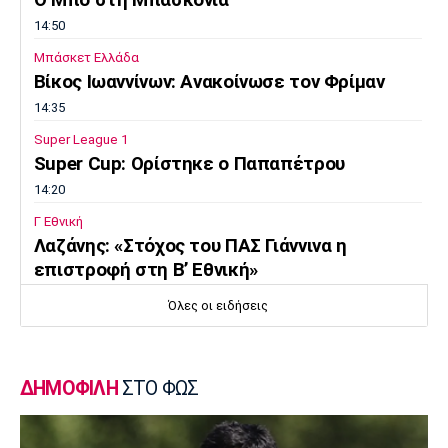
14:50
Μπάσκετ Ελλάδα
Βίκος Ιωαννίνων: Ανακοίνωσε τον Φρίμαν
14:35
Super League 1
Super Cup: Ορίστηκε ο Παπαπέτρου
14:20
Γ Εθνική
Λαζάνης: «Στόχος του ΠΑΣ Γιάννινα η
επιστροφή στη Β’ Εθνική»
14:05
Όλες οι ειδήσεις
Εθνικές Μπάσκετ
Eurobasket U16: Τζάμπολ στα Ιωάννινα
13:50
ΔΗΜΟΦΙΛΗ
ΣΤΟ ΦΩΣ
EuroLeague
Μακάμπι Τελ Αβίβ: Ενισχύθηκε με τον