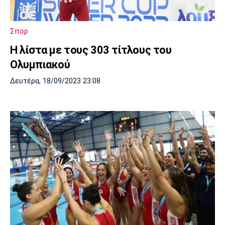
Λίβερπουλ
Μάντσεστερ
Γιουβέντους
Σίτι
Σπορ
Η λίστα με τους 303 τίτλους του
Ολυμπιακού
Ίντερ
Μίλαν
Μπάγερν
Δευτέρα, 18/09/2023 23:08
Μπορούσια
Παρί Σεν
Μαρσέιγ
Ντόρτμουντ
Ζερμέν
Μονακό
Ερυθρός
Τότεναμ
Αστέρας