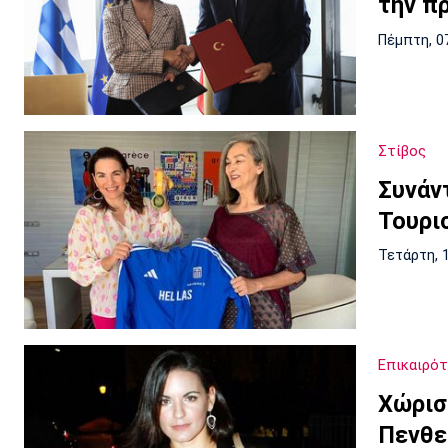
την π
Πέμπτη, 0
Στίβος
Συνάν
Τουρι
Τετάρτη, 
Επικαιρό
Χώρισ
Πενθε