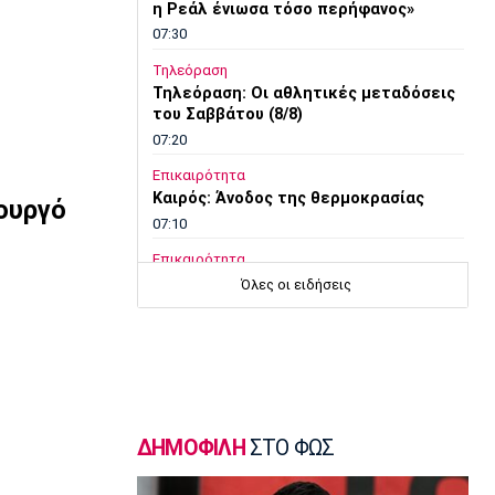
η Ρεάλ ένιωσα τόσο περήφανος»
07:30
Τηλεόραση
Τηλεόραση: Οι αθλητικές μεταδόσεις
του Σαββάτου (8/8)
07:20
Επικαιρότητα
Καιρός: Άνοδος της θερμοκρασίας
ουργό
07:10
Επικαιρότητα
Εορτολόγιο: Ποιοι γιορτάζουν σήμερα
Όλες οι ειδήσεις
Σάββατο 8 Αυγούστου
07:00
Ποδόσφαιρο - Διεθνή
Φιορεντίνα: Πήρε δανεικό τον
Μασταντουόνο
23:57
ΔΗΜΟΦΙΛΗ
ΣΤΟ ΦΩΣ
Ολυμπιακοί Αγώνες
O Μάριος Ιωάννου Ηλία νέος συνθέτης