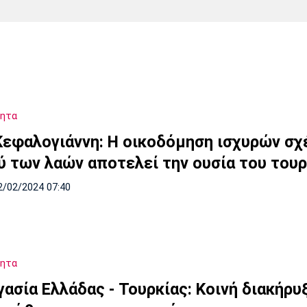
Χάντμπολ
Ηρακλής
Βόλος
Μπορούσια
Παρί Σεν
Ντόρτμουντ
Ζερμέν
τητα
Πόρτο
Μπενφίκα
Κεφαλογιάννη: Η οικοδόμηση ισχυρών σ
ύ των λαών αποτελεί την ουσία του του
2/02/2024 07:40
τητα
ασία Ελλάδας - Τουρκίας: Κοινή διακήρυξ