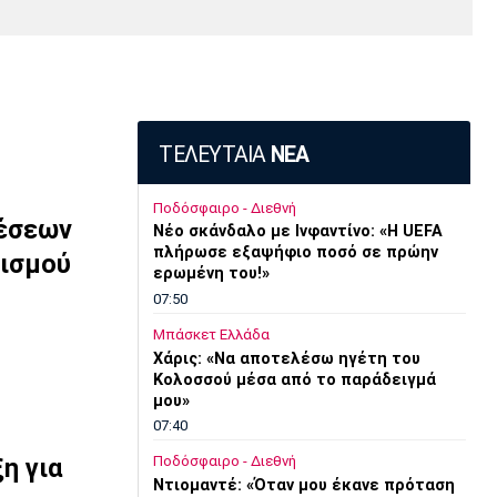
Media
Παρασκήνιο
Μαρσέιγ
Μονακό
Ερυθρός
Τότεναμ
Πρόγραμμα TV
Αστέρας
ΤΕΛΕΥΤΑΙΑ
ΝΕΑ
Ποδόσφαιρο - Διεθνή
χέσεων
Νέο σκάνδαλο με Ινφαντίνο: «Η UEFA
πλήρωσε εξαψήφιο ποσό σε πρώην
ρισμού
ερωμένη του!»
07:50
Μπάσκετ Ελλάδα
Χάρις: «Να αποτελέσω ηγέτη του
Κολοσσού μέσα από το παράδειγμά
μου»
07:40
Ποδόσφαιρο - Διεθνή
η για
Ντιομαντέ: «Όταν μου έκανε πρόταση