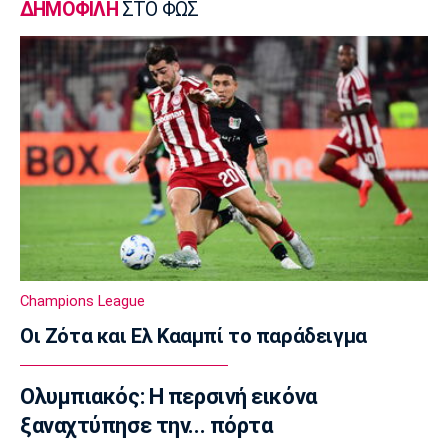
ΔΗΜΟΦΙΛΗ
ΣΤΟ ΦΩΣ
Λίβερπουλ
Μάντσεστερ
Γιουβέντους
Σίτι
Ποδόσφαιρο - Διεθνή
FIFA: Οι Φιλιππίνες στηρίζουν Ινφαντίνο
23:35
Conference League
Ίντερ
Μίλαν
Μπάγερν
Παναθηναϊκός – ΤΣΣΚΑ 1948 1-1:
Προβληματική εικόνα…
23:22
Europa League
Europa League: Η Φερεντσβάρος νίκησε την
Μπορούσια
Παρί Σεν
Μαρσέιγ
Ντόρτμουντ
Ζερμέν
Γκόρνικ
23:18
Champions League
Super League 1
Οι Ζότα και Ελ Κααμπί το παράδειγμα
Άρης: Πλήγμα με Κουαμέ
Μονακό
Ερυθρός
Τότεναμ
Αστέρας
23:15
Ολυμπιακός: Η περσινή εικόνα
Champions League
ξαναχτύπησε την... πόρτα
Champions League: Προβάδισμα η