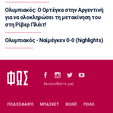
Φενέρμπαχτσε
Πόρτο
Μπενφίκα
23:02
Ολυμπιακός: Ο Ορτέγκα στην Αργεντινή
για να ολοκληρώσει τη μετακίνηση του
Super League 2
Πήρε Αλμπάνη η ΑΕΛ Novibet
στη Ρίβερ Πλέιτ!
22:55
Super League 1
Ολυμπιακός - Ναίμέγκεν 0-0 (highlights)
Ο Μόουρα όντως είναι ψηλά στη λίστα
22:49
Super League 1
Καλαμάτα: Ανακοίνωσε τον Κουρμινόφσκι
22:35
Conference League
Ακολουθήστε μας
Conference League: Διπλό ο Απόλλων
Λεμεσού στη Νορβηγία
22:27
ΠΟΔΟΣΦΑΙΡΟ
ΜΠΑΣΚΕΤ
ΒΟΛΕΪ
ΠΟΛΟ
Super League 1
Ηρακλής: Αποχώρησε ο Οκάκα από την