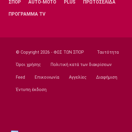
ΣΠΟΡ
AUTO-MOTO
PLUS
ΠΡΩΤΟΣΕΛΙΔΑ
προετοιμασία
22:21
ΠΡΟΓΡΑΜΜΑ TV
Ποδόσφαιρο - Κύπελλο
Ηρακλής: Στην Πολίχνη κόντρα στον Βόλο
22:15
Super League 1
© Copyright 2026 - ΦΩΣ ΤΩΝ ΣΠΟΡ
Ταυτότητα
Aτρόμητος: Δεύτερη διαδοχική νίκη σε
φιλικά στην Πολωνία
Όροι χρήσης
Πολιτική κατά των διακρίσεων
22:12
Feed
Επικοινωνία
Αγγελίες
Διαφήμιση
Μπάσκετ
Η… ψυχεδέλεια του Αταμάν! (vid)
Έντυπη έκδοση
21:55
Super League 1
Α.Ε.Κ.: Για Πέμπτη (06/08) πάει η ανακοίνωση
του Βιτάλις
21:37