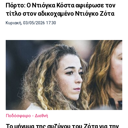
Πόρτο: Ο Ντιόγκα Κόστα αφιέρωσε τον
Πόρτο
Μπενφίκα
τίτλο στον αδικοχαμένο Ντιόγκο Ζότα
Κυριακή, 03/05/2026 17:30
Ποδόσφαιρο - Διεθνή
Το μήνυμα της συζύγου του Ζότα για την