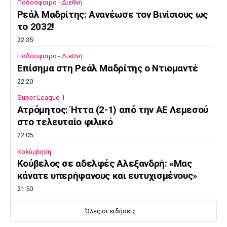
Ποδόσφαιρο - Διεθνή
Ρεάλ Μαδρίτης: Ανανέωσε τον Βινίσιους ως
το 2032!
22:35
Ποδόσφαιρο - Διεθνή
Επίσημα στη Ρεάλ Μαδρίτης ο Ντιομαντέ
22:20
Super League 1
Ατρόμητος: Ήττα (2-1) από την ΑΕ Λεμεσού
στο τελευταίο φιλικό
22:05
Κολύμβηση
Κούβελος σε αδελφές Αλεξανδρή: «Μας
κάνατε υπερήφανους και ευτυχισμένους»
21:50
Super League 2
Όλες οι ειδήσεις
Ο Ζορζίνιο στον Πανσερραϊκό