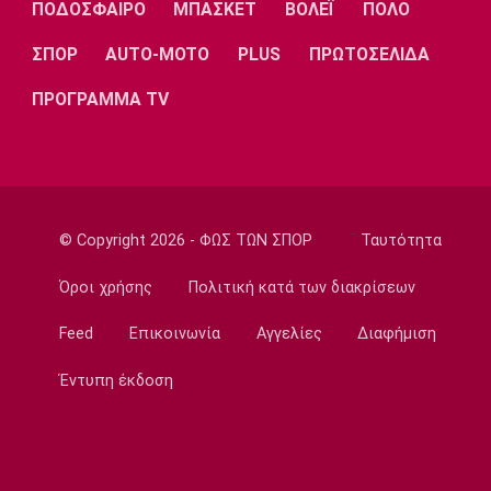
ΠΟΔΟΣΦΑΙΡΟ
ΜΠΑΣΚΕΤ
ΒΟΛΕΪ
ΠΟΛΟ
Super League 1
ΣΠΟΡ
AUTO-MOTO
PLUS
ΠΡΩΤΟΣΕΛΙΔΑ
Το αποχαιρετιστήριο μήνυμα του Ορτέγκα
19:35
ΠΡΟΓΡΑΜΜΑ TV
Ποδόσφαιρο - Διεθνή
Επίσημο! Ο Ορτέγκα στη Ρίβερ Πλέιτ
19:22
Champions League
Ολυμπιακός: Περιμένει τον Έσε
© Copyright 2026 - ΦΩΣ ΤΩΝ ΣΠΟΡ
Ταυτότητα
19:03
Όροι χρήσης
Πολιτική κατά των διακρίσεων
Μπάσκετ
Μακάμπι Τελ Αβίβ: Φιλικά προετοιμασίας με
Feed
Επικοινωνία
Αγγελίες
Διαφήμιση
Ολυμπιακό και Άρη
Έντυπη έκδοση
18:50
Εθνικές Μπάσκετ
Κατσικάρης: «Αν συσπειρωθεί αυτή η Εθνική
μπορούμε να καταφέρουμε πολύ όμορφα