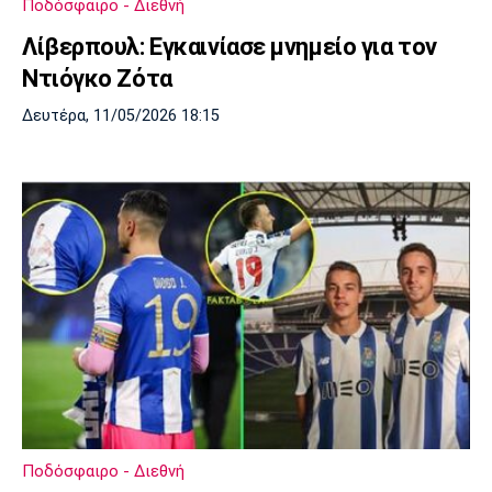
Ποδόσφαιρο - Διεθνή
Λίβερπουλ
Μάντσεστερ
Γιουβέντους
Σίτι
Λίβερπουλ: Εγκαινίασε μνημείο για τον
Ντιόγκο Ζότα
Δευτέρα, 11/05/2026 18:15
Ίντερ
Μίλαν
Μπάγερν
Μπορούσια
Παρί Σεν
Μαρσέιγ
Ντόρτμουντ
Ζερμέν
Μονακό
Ερυθρός
Τότεναμ
Αστέρας
Ποδόσφαιρο - Διεθνή