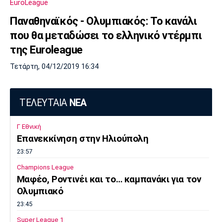
EuroLeague
Λίβερπουλ
Μάντσεστερ
Γιουβέντους
Σίτι
Παναθηναϊκός - Ολυμπιακός: Το κανάλι
που θα μεταδώσει το ελληνικό ντέρμπι
της Euroleague
Ίντερ
Μίλαν
Μπάγερν
Τετάρτη, 04/12/2019 16:34
ΤΕΛΕΥΤΑΙΑ
ΝΕΑ
Μπορούσια
Παρί Σεν
Μαρσέιγ
Γ Εθνική
Ντόρτμουντ
Ζερμέν
Επανεκκίνηση στην Ηλιούπολη
23:57
Champions League
Μονακό
Ερυθρός
Τότεναμ
Μαφέο, Ροντινέι και το… καμπανάκι για τον
Αστέρας
Ολυμπιακό
23:45
Super League 1