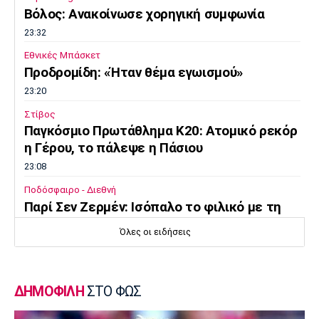
Βόλος: Ανακοίνωσε χορηγική συμφωνία
Πόρτο
Μπενφίκα
23:32
Εθνικές Μπάσκετ
Προδρομίδη: «Ήταν θέμα εγωισμού»
23:20
Στίβος
Παγκόσμιο Πρωτάθλημα Κ20: Ατομικό ρεκόρ
η Γέρου, το πάλεψε η Πάσιου
23:08
Ποδόσφαιρο - Διεθνή
Παρί Σεν Ζερμέν: Ισόπαλο το φιλικό με τη
Μάντσεστερ Γιουνάιτεντ
Όλες οι ειδήσεις
22:55
Ποδόσφαιρο - Διεθνή
Σκωτία: «Δύο στα δύο» η Σεντ Μίρεν, πρώτη
ΔΗΜΟΦΙΛΗ
ΣΤΟ ΦΩΣ
νίκη για Νταντί
22:40