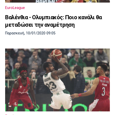
Μουσική
Στήλες
EuroLeague
Πολιτισμός
Τραγούδια
Πρόγραμμα TV
Βαλένθια - Ολυμπιακός: Ποιο κανάλι θα
Ιωνικός
Κηφισιά
Πανσερραϊκός
μεταδώσει την αναμέτρηση
Cine Spot
Παρασκευή, 10/01/2020 09:05
Running
Media
Μπαρτσελόνα
Ρεάλ
Ατλέτικο
Μαδρίτης
Μαδρίτης
Παρασκήνιο
Μάντσεστερ
Τσέλσι
Άρσεναλ
Γιουνάιτεντ