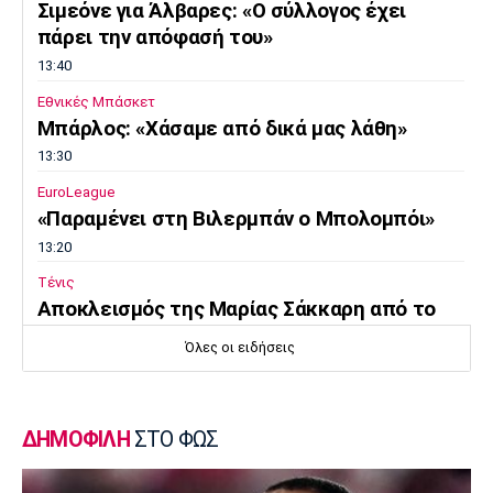
Σιμεόνε για Άλβαρες: «Ο σύλλογος έχει
πάρει την απόφασή του»
13:40
Εθνικές Μπάσκετ
Μπάρλος: «Χάσαμε από δικά μας λάθη»
13:30
EuroLeague
«Παραμένει στη Βιλερμπάν ο Μπολομπόι»
13:20
Τένις
Αποκλεισμός της Μαρίας Σάκκαρη από το
τουρνουά του Τορόντο
Όλες οι ειδήσεις
13:10
Εθνικές Μπάσκετ
Ευρωμπάσκετ U16: Ελλάδα-Δανία απόψε για
ΔΗΜΟΦΙΛΗ
ΣΤΟ ΦΩΣ
την πρώτη θέση στον όμιλο
13:00