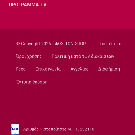
ΠΡΟΓΡΑΜΜΑ TV
11:30
EuroLeague
Ανανέωσε με τη Βιλερμπάν ο Τζάκσον
11:20
Ποδόσφαιρο - Διεθνή
© Copyright 2026 - ΦΩΣ ΤΩΝ ΣΠΟΡ
Ταυτότητα
Συνεχίζει στην Εστουντιάντες ο Χοακίν
Κορέα
Όροι χρήσης
Πολιτική κατά των διακρίσεων
11:10
Feed
Επικοινωνία
Αγγελίες
Διαφήμιση
NBA
ΝΒΑ: Έγινε γνωστή η αιτία θανάτου του
Έντυπη έκδοση
Μπράντον Κλαρκ
11:00
Επικαιρότητα
Σέρρες: Πέπλο μυστηρίου για τον θάνατο
του 68χρονου
10:50
Αριθμός Πιστοποίησης Μ.Η.Τ. 232110