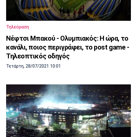
Μουσική
Στήλες
Πολιτισμός
Τραγούδια
Πρόγραμμα TV
Ιωνικός
Κηφισιά
Πανσερραϊκός
Τηλεόραση
Cine Spot
Νέφτσι Μπακού - Ολυμπιακός: Η ώρα, το
Running
κανάλι, ποιος περιγράφει, το post game -
Τηλεοπτικός οδηγός
Media
Τετάρτη, 28/07/2021 10:01
Μπαρτσελόνα
Ρεάλ
Ατλέτικο
Μαδρίτης
Μαδρίτης
Παρασκήνιο
Μάντσεστερ
Τσέλσι
Άρσεναλ
Γιουνάιτεντ