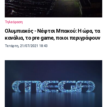
Λίβερπουλ
Μάντσεστερ
Γιουβέντους
Σίτι
Τηλεόραση
Ίντερ
Μίλαν
Μπάγερν
Ολυμπιακός - Νέφτσι Μπακού: Η ώρα, τα
κανάλια, το pre game, ποιοι περιγράφουν
Τετάρτη, 21/07/2021 18:43
Μπορούσια
Παρί Σεν
Μαρσέιγ
Ντόρτμουντ
Ζερμέν
Μονακό
Ερυθρός
Τότεναμ
Αστέρας