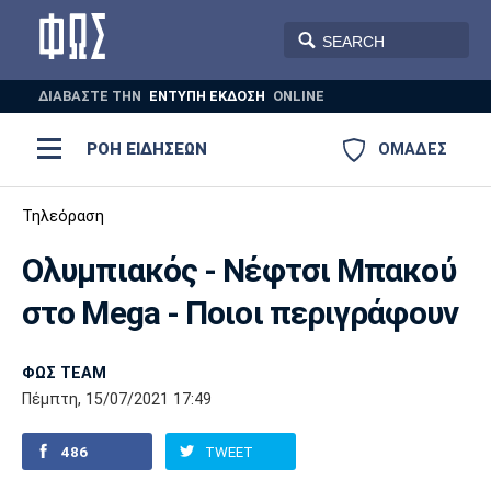
ΔΙΑΒΑΣΤΕ THN
ΕΝΤΥΠΗ ΕΚΔΟΣΗ
ONLINE
ΡΟΗ ΕΙΔΗΣΕΩΝ
ΟΜΑΔΕΣ
Ποδόσφαιρο
Τηλεόραση
ΠΟΔΟΣΦΑΙΡΟ
ΜΠΑΣΚΕΤ
Ολυμπιακός - Νέφτσι Μπακού
Super League 1
Μπάσκετ
ΒΟΛΕΪ
ΠΟΛΟ
ΣΠΟΡ
στο Mega - Ποιοι περιγράφουν
Ολυμπιακός
ΑΕΚ
ΠΑΟΚ
Super League 2
Ελλάδα
Ολυμπιακοί Αγώνες
AUTO-MOTO
PLUS
ΦΩΣ TEAM
Γ Εθνική
Εθνική
Βόλεϊ
Πέμπτη, 15/07/2021 17:49
Ελλάδα
EuroLeague
Πόλο
Παναθηναϊκός
Ατρόμητος
Πανιώνιος
486
TWEET
Champions League
ΝΒΑ
Τένις