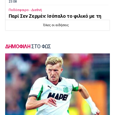
23:08
Ποδόσφαιρο - Διεθνή
Παρί Σεν Ζερμέν: Ισόπαλο το φιλικό με τη
Μάντσεστερ Γιουνάιτεντ
Όλες οι ειδήσεις
22:55
Ποδόσφαιρο - Διεθνή
Σκωτία: «Δύο στα δύο» η Σεντ Μίρεν, πρώτη
ΔΗΜΟΦΙΛΗ
ΣΤΟ ΦΩΣ
νίκη για Νταντί
22:40
Επικαιρότητα
Τραγωδία στην Πάρο: Παιδί 4 ετών πνίγηκε
σε πισίνα
22:25
Super League 1
Άρης - Πανσερραϊκός 2-2: Ισόπαλο το φιλικό
22:18
Super League 1