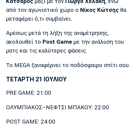
Κατσαρός
μαζί με τον
Γιώργο Χελάκη
, ενώ
Λίβερπουλ
Μάντσεστερ
Γιουβέντους
Σίτι
από τον αγωνιστικό χώρο ο
Νίκος Κώτσης
θα
μεταφέρει ό,τι συμβαίνει.
Αμέσως μετά τη λήξη της αναμέτρησης,
Ίντερ
Μίλαν
Μπάγερν
ακολουθεί το
Post Game
με την ανάλυση του
ματς και τις καλύτερες φάσεις.
Το MEGA ξαναφέρνει το ποδόσφαιρο σπίτι σου.
Μπορούσια
Παρί Σεν
Μαρσέιγ
ΤΕΤΑΡΤΗ 21 ΙΟΥΛΙΟΥ
Ντόρτμουντ
Ζερμέν
PRE GAME: 21:00
ΟΛΥΜΠΙΑΚΟΣ–ΝΕΦΤΣΙ ΜΠΑΚΟΥ: 22:00
Μονακό
Ερυθρός
Τότεναμ
Αστέρας
POST GAME: 24:00