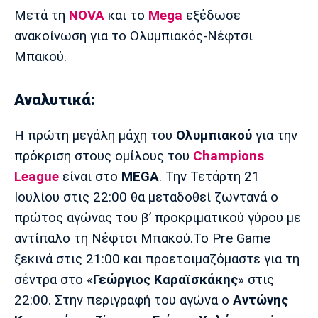
Μουσική
Στήλες
Μετά τη
NOVA
και το
Mega
εξέδωσε
ανακοίνωση για το Ολυμπιακός-Νέφτσι
Πολιτισμός
Τραγούδια
Πρόγραμμα TV
Μπακού.
Ιωνικός
Κηφισιά
Πανσερραϊκός
Cine Spot
Αναλυτικά:
Running
H πρώτη μεγάλη μάχη του
Ολυμπιακού
για την
Media
πρόκριση στους ομίλους του
Champions
Μπαρτσελόνα
Ρεάλ
Ατλέτικο
Μαδρίτης
Μαδρίτης
League
είναι στο
MEGA
. Την Τετάρτη 21
Παρασκήνιο
Ιουλίου στις 22:00 θα μεταδοθεί ζωντανά ο
πρώτος αγώνας του β’ προκριματικού γύρου με
αντίπαλο τη Νέφτσι Μπακού.Το Pre Game
Μάντσεστερ
Τσέλσι
Άρσεναλ
Γιουνάιτεντ
ξεκινά στις 21:00 και προετοιμαζόμαστε για τη
σέντρα στο «
Γεώργιος Καραϊσκάκης
» στις
22:00. Στην περιγραφή του αγώνα ο
Αντώνης