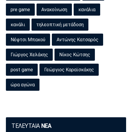
pre game
Ανακοίνωση
κανάλια
κανάλι
τηλεοπτική μετάδοση
Νέφτσι Μπακού
Αντώνης Κατσαρός
Γιώργος Χελάκης
Νίκος Κώτσης
post game
Γεώργιος Καραϊσκάκης
ώρα αγώνα
ΤΕΛΕΥΤΑΙΑ
ΝΕΑ