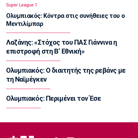
Super League 1
NBA
Ολυμπιακός: Κόντρα στις συνήθειες του ο
Μπράουν: «Ευχαριστώ τους οπαδούς των
Μεντιλίμπαρ
Σέλτικς που συνεχίζουν να με στηρίζουν»
12:10
Λαζάνης: «Στόχος του ΠΑΣ Γιάννινα η
Europa League
Η «Οδύσσεια» της Ιμπέρια και τα διπλά
επιστροφή στη Β’ Εθνική»
στάνταρ της ΟΥΕΦΑ
12:00
Ολυμπιακός: Ο διαιτητής της ρεβάνς με
Επικαιρότητα
τη Ναϊμέγκεν
Χωρίς τις αισθήσεις της ανασύρθηκε
53χρονη από ακάλυπτο στη
Μιχαλακοπούλου
Ολυμπιακός: Περιμένει τον Έσε
11:50
Εθνικές Μπάσκετ
Ευρωμπάσκετ Κορασίδων U16: Πρεμιέρα
απόψε για την Ελλάδα απέναντι στην
Ιρλανδία