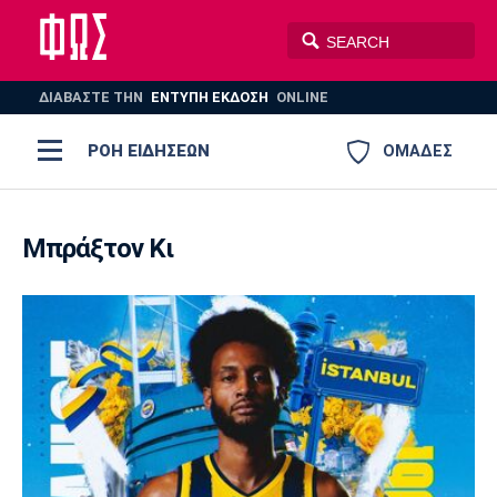
ΔΙΑΒΑΣΤΕ THN
ΕΝΤΥΠΗ ΕΚΔΟΣΗ
ONLINE
ΡΟΗ ΕΙΔΗΣΕΩΝ
ΟΜΑΔΕΣ
Ποδόσφαιρο
ΠΟΔΟΣΦΑΙΡΟ
ΜΠΑΣΚΕΤ
Μπράξτον Κι
Super League 1
Μπάσκετ
ΒΟΛΕΪ
ΠΟΛΟ
ΣΠΟΡ
Ολυμπιακός
ΑΕΚ
ΠΑΟΚ
Super League 2
Ελλάδα
Ολυμπιακοί Αγώνες
AUTO-MOTO
PLUS
Γ Εθνική
Εθνική
Βόλεϊ
Ελλάδα
EuroLeague
Πόλο
Παναθηναϊκός
Ατρόμητος
Πανιώνιος
Champions League
ΝΒΑ
Τένις