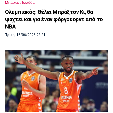
Μπάσκετ Ελλάδα
Πόρτο
Μπενφίκα
Ολυμπιακός: Θέλει Μπράξτον Κι, θα
ψαχτεί και για έναν φόργουορντ από το
ΝΒΑ
Τρίτη, 16/06/2026 23:21