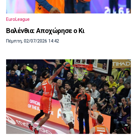
Λίβερπουλ
Μάντσεστερ
Γιουβέντους
Σίτι
EuroLeague
Βαλένθια: Αποχώρησε ο Κι
Ίντερ
Μίλαν
Μπάγερν
Πέμπτη, 02/07/2026 14:42
Μπορούσια
Παρί Σεν
Μαρσέιγ
Ντόρτμουντ
Ζερμέν
Μονακό
Ερυθρός
Τότεναμ
Αστέρας