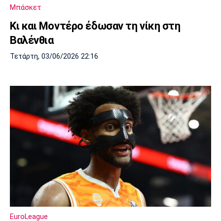
Μπάσκετ
Κι και Μοντέρο έδωσαν τη νίκη στη
Βαλένθια
Τετάρτη, 03/06/2026 22:16
EuroLeague