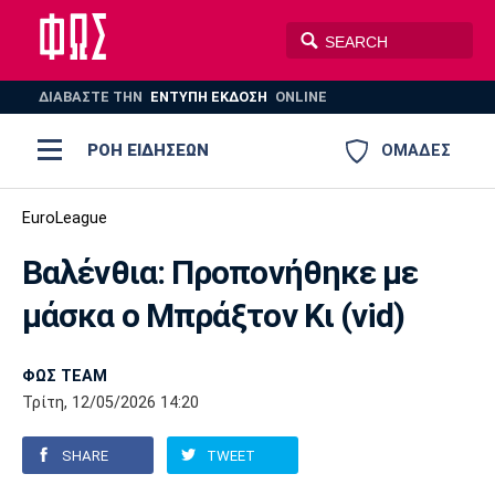
ΔΙΑΒΑΣΤΕ THN
ΕΝΤΥΠΗ ΕΚΔΟΣΗ
ONLINE
ΡΟΗ ΕΙΔΗΣΕΩΝ
ΟΜΑΔΕΣ
Ποδόσφαιρο
EuroLeague
ΠΟΔΟΣΦΑΙΡΟ
ΜΠΑΣΚΕΤ
Βαλένθια: Προπονήθηκε με
Super League 1
Μπάσκετ
ΒΟΛΕΪ
ΠΟΛΟ
ΣΠΟΡ
μάσκα ο Μπράξτον Κι (vid)
Ολυμπιακός
ΑΕΚ
ΠΑΟΚ
Super League 2
Ελλάδα
Ολυμπιακοί Αγώνες
AUTO-MOTO
PLUS
ΦΩΣ TEAM
Γ Εθνική
Εθνική
Βόλεϊ
Τρίτη, 12/05/2026 14:20
Ελλάδα
EuroLeague
Πόλο
Παναθηναϊκός
Ατρόμητος
Πανιώνιος
SHARE
TWEET
Champions League
ΝΒΑ
Τένις