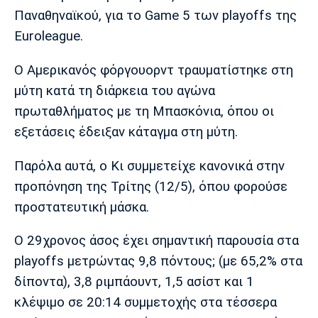
Μουσική
Στήλες
Παναθηναϊκού, για το Game 5 των playoffs της
Euroleague.
Πολιτισμός
Τραγούδια
Πρόγραμμα TV
Ιωνικός
Κηφισιά
Πανσερραϊκός
Ο Αμερικανός φόργουορντ τραυματίστηκε στη
Cine Spot
μύτη κατά τη διάρκεια του αγώνα
Running
πρωταθλήματος με τη Μπασκόνια, όπου οι
εξετάσεις έδειξαν κάταγμα στη μύτη.
Media
Μπαρτσελόνα
Ρεάλ
Ατλέτικο
Παρόλα αυτά, ο Κι συμμετείχε κανονικά στην
Μαδρίτης
Μαδρίτης
Παρασκήνιο
προπόνηση της Τρίτης (12/5), όπου φορούσε
προστατευτική μάσκα.
Ο 29χρονος άσος έχει σημαντική παρουσία στα
Μάντσεστερ
Τσέλσι
Άρσεναλ
Γιουνάιτεντ
playoffs μετρώντας 9,8 πόντους; (με 65,2% στα
δίποντα), 3,8 ριμπάουντ, 1,5 ασίστ και 1
κλέψιμο σε 20:14 συμμετοχής στα τέσσερα