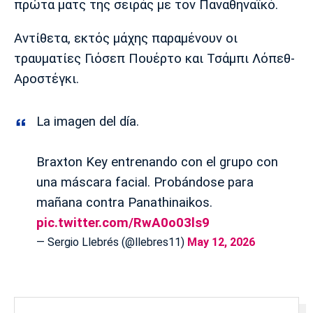
πρώτα ματς της σειράς με τον Παναθηναϊκό.
Λίβερπουλ
Μάντσεστερ
Γιουβέντους
Σίτι
Αντίθετα, εκτός μάχης παραμένουν οι
τραυματίες Γιόσεπ Πουέρτο και Τσάμπι Λόπεθ-
Αροστέγκι.
Ίντερ
Μίλαν
Μπάγερν
La imagen del día.
Braxton Key entrenando con el grupo con
Μπορούσια
Παρί Σεν
Μαρσέιγ
Ντόρτμουντ
Ζερμέν
una máscara facial. Probándose para
mañana contra Panathinaikos.
pic.twitter.com/RwA0o03ls9
— Sergio Llebrés (@llebres11)
May 12, 2026
Μονακό
Ερυθρός
Τότεναμ
Αστέρας