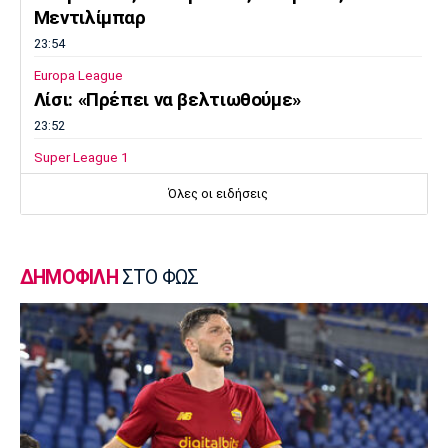
Μεντιλίμπαρ
23:54
Europa League
Λίσι: «Πρέπει να βελτιωθούμε»
23:52
Super League 1
Επιστρέφει αύριο στη Θεσσαλονίκη ο
Όλες οι ειδήσεις
Ηρακλής
23:50
Μπάσκετ Ελλάδα
ΔΗΜΟΦΙΛΗ
ΣΤΟ ΦΩΣ
Επίσημα στον Άρη ο Άνταμ Μοκόκα
23:35
Europa League
Μπρούνο: «Δουλέψαμε καλά στην άμυνα»
23:32
Ποδόσφαιρο - Διεθνή