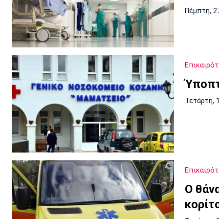
Πέμπτη, 2
Επικαιρό
Ύποπτ
Τετάρτη, 
Επικαιρό
Ο θάν
κορίτ