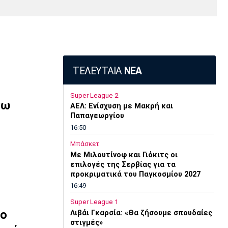
Media
Παρασκήνιο
Μαρσέιγ
Μονακό
Ερυθρός
Τότεναμ
Πρόγραμμα TV
Αστέρας
ΤΕΛΕΥΤΑΙΑ
ΝΕΑ
Super League 2
γω
AEΛ: Ενίσχυση με Μακρή και
Παπαγεωργίου
16:50
Μπάσκετ
Mε Μιλουτίνοφ και Γιόκιτς οι
επιλογές της Σερβίας για τα
προκριματικά του Παγκοσμίου 2027
16:49
Super League 1
 ο
Λιβάι Γκαρσία: «Θα ζήσουμε σπουδαίες
στιγμές»