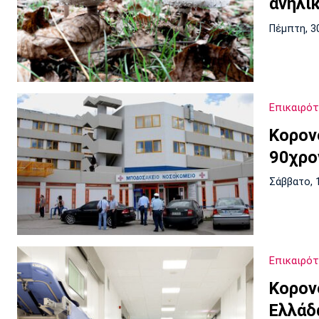
ανήλι
Πέμπτη, 3
Επικαιρό
Κορον
90χρο
Σάββατο, 
Επικαιρό
Κορον
Ελλάδ