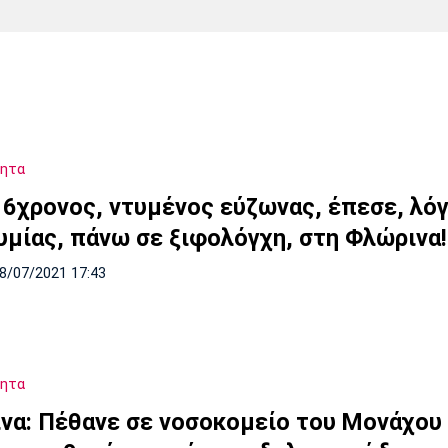
Χάντμπολ
Ηρακλής
Βόλος
Μπορούσια
Παρί Σεν
Ντόρτμουντ
Ζερμέν
τητα
Πόρτο
Μπενφίκα
16χρονος, ντυμένος εύζωνας, έπεσε, λό
υμίας, πάνω σε ξιφολόγχη, στη Φλώρινα!
18/07/2021 17:43
τητα
να: Πέθανε σε νοσοκομείο του Μονάχου