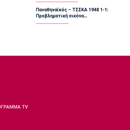
14:05
Παναθηναϊκός – ΤΣΣΚΑ 1948 1-1:
Εθνικές Μπάσκετ
Προβληματική εικόνα…
Eurobasket U16: Τζάμπολ στα Ιωάννινα
13:50
EuroLeague
Μακάμπι Τελ Αβίβ: Ενισχύθηκε με τον
Μπέικοτ
13:35
Super League 1
Βιτάλις: «Θα δώσω τα πάντα για την
ΑΕΚ»
13:20
Στοίχημα
ΦΩΣ στο Στοίχημα: Ανώτερη η
Κραϊόβα
ΟΓΡΑΜΜΑ TV
13:05
Super League 1
Επίσημο: Στον ΠΑΟΚ ο Γιαννούλης