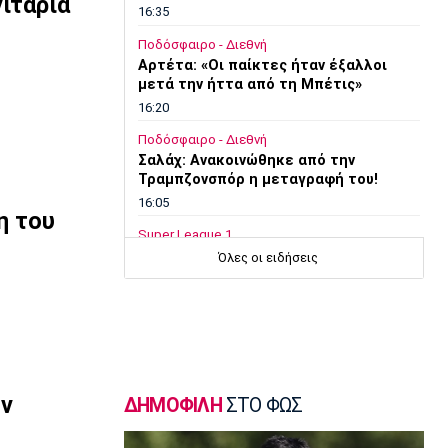
ιτάρια
16:35
Ποδόσφαιρο - Διεθνή
Αρτέτα: «Οι παίκτες ήταν έξαλλοι
μετά την ήττα από τη Μπέτις»
16:20
Ποδόσφαιρο - Διεθνή
Σαλάχ: Ανακοινώθηκε από την
Τραμπζονσπόρ η μεταγραφή του!
16:05
η του
Super League 1
Λεβαδειακός: Ενισχύθηκε με τον
Όλες οι ειδήσεις
Μπαούζα
15:50
Κολύμβηση
Ολυμπιακός: Ανακοίνωσε τον
Καράμπελα
15:35
ην
ΔΗΜΟΦΙΛΗ
ΣΤΟ ΦΩΣ
Μπάσκετ Ελλάδα
Μύκονος: Αποχαιρέτησε επτά παίκτες