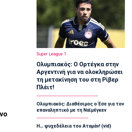
15:20
Εθνικές Μπάσκετ
Eurobasket U18: Με Λιθουανία η Εθνική
Νεανίδων
15:05
EuroLeague
Ο Μπο στη Μπασκόνια
Super League 1
14:50
Ολυμπιακός: Ο Ορτέγκα στην
Μπάσκετ Ελλάδα
Αργεντινή για να ολοκληρώσει
Βίκος Ιωαννίνων: Ανακοίνωσε τον
Φρίμαν
τη μετακίνηση του στη Ρίβερ
14:35
Πλέιτ!
Super League 1
Super Cup: Ορίστηκε ο Παπαπέτρου
Ολυμπιακός: Διαθέσιμος ο Έσε για τον
14:20
επαναληπτικό με τη Ναϊμέγκεν
ονο
Γ Εθνική
Λαζάνης: «Στόχος του ΠΑΣ Γιάννινα η
Η… ψυχεδέλεια του Αταμάν! (vid)
επιστροφή στη Β’ Εθνική»