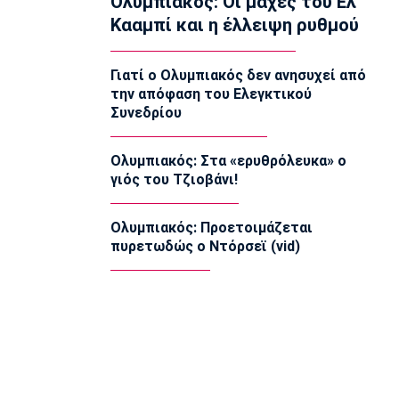
Ολυμπιακός: Οι μάχες του Ελ
Κααμπί και η έλλειψη ρυθμού
Επικαιρότητα
Σέρρες: Πέπλο μυστηρίου για τον
θάνατο του 68χρονου
Γιατί ο Ολυμπιακός δεν ανησυχεί από
10:50
την απόφαση του Ελεγκτικού
Συνεδρίου
Εθνικές Μπάσκετ
Ευρωμπάσκετ U16: Κάνει το δεύτερο
βήμα
Ολυμπιακός: Στα «ερυθρόλευκα» ο
10:40
γιός του Τζιοβάνι!
Πολιτισμός
Η γυναίκα στον Μιρό και στον Πικάσο
Ολυμπιακός: Προετοιμάζεται
10:39
πυρετωδώς ο Ντόρσεϊ (vid)
Μπάσκετ
Ανακοινώθηκε από τους Λόντον Λάιονς
ο Κίναν Έβανς
10:30
EuroLeague
«Παραμένει στον Ερυθρό Αστέρα ο
Οτζελέγε»