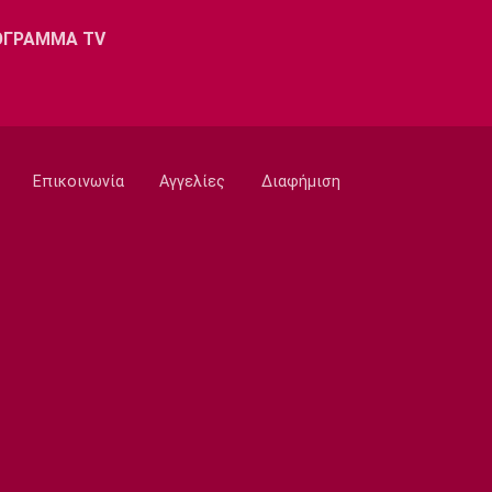
L’Equipe: «Στο κενό πρόταση 115 εκατ.
ευρώ της Λίβερπουλ για Μπαρκολά»
ΟΓΡΑΜΜΑ TV
09:30
Ποδόσφαιρο - Διεθνή
Πήρε τον Γιρένκι με ποσό ρεκόρ η
Κόβεντρι
09:20
Επικοινωνία
Αγγελίες
Διαφήμιση
Εθνικές Μπάσκετ
Ευρωμπάσκετ U16: Το πανόραμα της
διοργάνωσης
09:10
Super League 1
ΑΕΚ-Athens Kallithea: Tελευταία
πρόβα πριν τα επίσημα
09:00
Σπορ
Πινγκ Πονγκ: Ασημένια η Τζαρίδου στο
Όπεν της Λετονίας
08:50