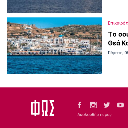
Επικαιρό
Tο σου
Θεά Κ
Πέμπτη, 0
Ακολουθήστε μας