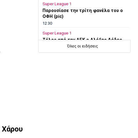
Super League 1
Παρουσίασε την τρίτη φανέλα του ο
ΟΦΗ (pic)
12:30
Super League 1
Τέλος από την ΑΕΚ ο Αλέξης Δέδες
Όλες οι ειδήσεις
12:20
ν
Εθνικές Μπάσκετ
Εθνική Νεανίδων: Με Βουλγαρία για τις
θέσεις 5-6
12:10
Super League 2
Ο Θανάσης Στάικος στο «ΦΩΣ»: «Η
κουλτούρα του νησιού ξεχωρίζει»
12:00
Επικαιρότητα
Εγκαταλείπουν μαζικά την Αθήνα οι
υ Χάρου
αδειούχοι
11:50