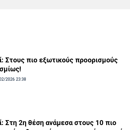
Χάντμπολ
Ηρακλής
Βόλος
Μπορούσια
Παρί Σεν
Ντόρτμουντ
Ζερμέν
Πόρτο
Μπενφίκα
ί: Στους πιο εξωτικούς προορισμούς
σμίως!
02/2026 23:38
ί: Στη 2η θέση ανάμεσα στους 10 πιο