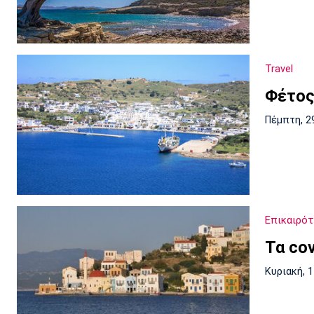
Travel
Φέτος
Πέμπτη, 2
Επικαιρό
Τα cov
Κυριακή, 