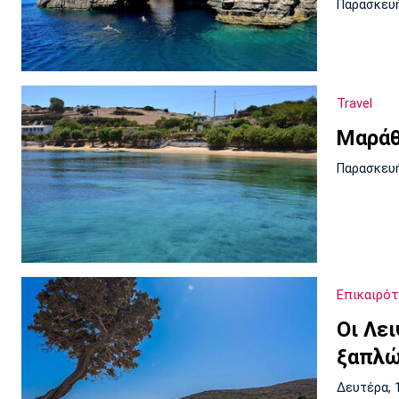
Παρασκευή
Travel
Μαράθ
Παρασκευή
Επικαιρό
Οι Λει
ξαπλώ
Δευτέρα, 