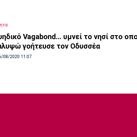
τητα
ηδικό Vagabond... υμνεί το νησί στο οπο
αλυψώ γοήτευσε τον Οδυσσέα
6/08/2020 11:07