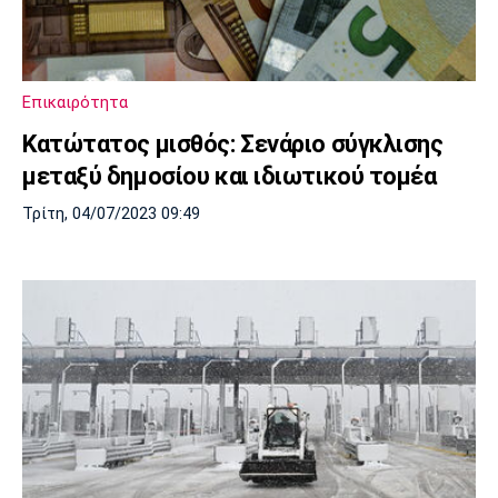
Λίβερπουλ
Μάντσεστερ
Γιουβέντους
Σίτι
Επικαιρότητα
Ίντερ
Μίλαν
Μπάγερν
Κατώτατος μισθός: Σενάριο σύγκλισης
μεταξύ δημοσίου και ιδιωτικού τομέα
Τρίτη, 04/07/2023 09:49
Μπορούσια
Παρί Σεν
Μαρσέιγ
Ντόρτμουντ
Ζερμέν
Μονακό
Ερυθρός
Τότεναμ
Αστέρας