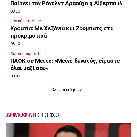
Παίρνει τον Ρόναλντ Αραούχο η Λίβερπουλ
08:20
Εθνικές Μπάσκετ
Κροατία: Με Χεζόνια και Ζούμπατς στα
προκριματικά
08:10
Super League 1
ΠΑΟΚ σε Μεϊτέ: «Μείνε δυνατός, είμαστε
όλοι μαζί σου»
08:00
Ποδόσφαιρο - Διεθνή
Όλες οι ειδήσεις
Νέο σκάνδαλο με Ινφαντίνο: «Η UEFA
πλήρωσε εξαψήφιο ποσό σε πρώην
ερωμένη του!»
ΔΗΜΟΦΙΛΗ
ΣΤΟ ΦΩΣ
07:50
Μπάσκετ Ελλάδα
Χάρις: «Να αποτελέσω ηγέτη του Κολοσσού