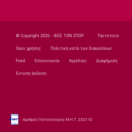
Champions League
Ολυμπιακός: Οι μάχες του Ελ Κααμπί και η
έλλειψη ρυθμού
23:33
© Copyright 2026 - ΦΩΣ ΤΩΝ ΣΠΟΡ
Ταυτότητα
Ποδόσφαιρο - Διεθνή
Συνεχίζει στο MLS ο Σέρχι Ρομπέρτο
Όροι χρήσης
Πολιτική κατά των διακρίσεων
23:22
Feed
Επικοινωνία
Αγγελίες
Διαφήμιση
Στίβος
Παγκόσμιο Πρωτάθλημα Κ20: Έκτη θέση για
Έντυπη έκδοση
την Ραφαηλίδου στον τελικό της
σφαιροβολίας
23:11
Super League 2
Διπλή ενίσχυση για την ΑΕΛ
23:00
Αριθμός Πιστοποίησης Μ.Η.Τ. 232110
Ποδόσφαιρο - Διεθνή
Πυραυλική επίθεση της Ρωσίας στο γήπεδο