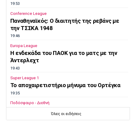
Μουσική
Στήλες
19:53
Conference League
Πολιτισμός
Τραγούδια
Πρόγραμμα TV
Παναθηναϊκός: Ο διαιτητής της ρεβάνς με
Ιωνικός
Κηφισιά
Πανσερραϊκός
την ΤΣΣΚΑ 1948
Cine Spot
19:46
Running
Europa League
Η ενδεκάδα του ΠΑΟΚ για το ματς με την
Άντερλεχτ
Media
Μπαρτσελόνα
Ρεάλ
Ατλέτικο
19:43
Μαδρίτης
Μαδρίτης
Παρασκήνιο
Super League 1
Το αποχαιρετιστήριο μήνυμα του Ορτέγκα
19:35
Ποδόσφαιρο - Διεθνή
Μάντσεστερ
Τσέλσι
Άρσεναλ
Γιουνάιτεντ
Επίσημο! Ο Ορτέγκα στη Ρίβερ Πλέιτ
Όλες οι ειδήσεις
19:22
Champions League
Ολυμπιακός: Περιμένει τον Έσε