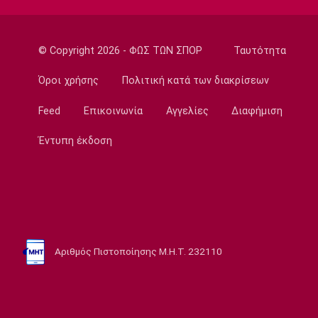
11:05
NBA
Ο Γουόκερ επέστρεψε στο ΝΒΑ
© Copyright 2026 - ΦΩΣ ΤΩΝ ΣΠΟΡ
Ταυτότητα
10:50
Όροι χρήσης
Πολιτική κατά των διακρίσεων
EuroLeague
Χάποελ Τελ Αβίβ: Ανακοίνωσε τον
Feed
Επικοινωνία
Αγγελίες
Διαφήμιση
Μπουρντιλόν
Έντυπη έκδοση
10:35
EuroLeague
Χεζόνια: Το «αντίο» στη Ρεάλ Μαδρίτης
10:20
Conference League
Με άμυνα… χωνί δεν πας πουθενά
Αριθμός Πιστοποίησης Μ.Η.Τ. 232110
10:05
Ευ ζην
Υψηλές θερμοκρασίες: Πώς πρέπει να τις