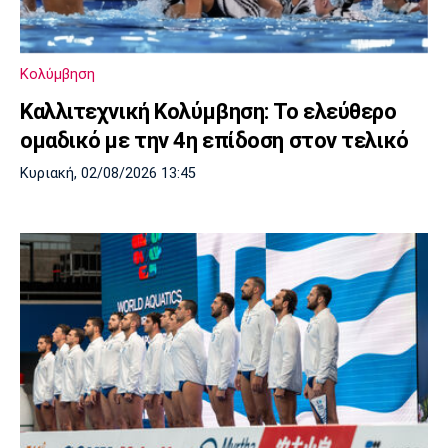
Μουσική
Στήλες
Πολιτισμός
Τραγούδια
Πρόγραμμα TV
Κολύμβηση
Ιωνικός
Κηφισιά
Πανσερραϊκός
Cine Spot
Καλλιτεχνική Κολύμβηση: Το ελεύθερο
ομαδικό με την 4η επίδοση στον τελικό
Running
Κυριακή, 02/08/2026 13:45
Media
Μπαρτσελόνα
Ρεάλ
Ατλέτικο
Μαδρίτης
Μαδρίτης
Παρασκήνιο
Μάντσεστερ
Τσέλσι
Άρσεναλ
Γιουνάιτεντ