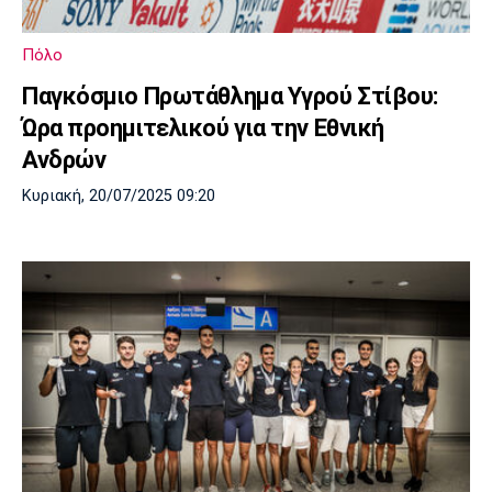
Λίβερπουλ
Μάντσεστερ
Γιουβέντους
Σίτι
Πόλο
Παγκόσμιο Πρωτάθλημα Υγρού Στίβου:
Ώρα προημιτελικού για την Εθνική
Ίντερ
Μίλαν
Μπάγερν
Ανδρών
Κυριακή, 20/07/2025 09:20
Μπορούσια
Παρί Σεν
Μαρσέιγ
Ντόρτμουντ
Ζερμέν
Μονακό
Ερυθρός
Τότεναμ
Αστέρας