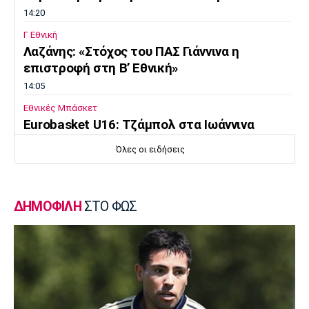
14:20
Γ Εθνική
Λαζάνης: «Στόχος του ΠΑΣ Γιάννινα η
επιστροφή στη Β’ Εθνική»
14:05
Εθνικές Μπάσκετ
Eurobasket U16: Τζάμπολ στα Ιωάννινα
13:50
Όλες οι ειδήσεις
EuroLeague
Μακάμπι Τελ Αβίβ: Ενισχύθηκε με τον
Μπέικοτ
ΔΗΜΟΦΙΛΗ
ΣΤΟ ΦΩΣ
13:35
Super League 1
Βιτάλις: «Θα δώσω τα πάντα για την ΑΕΚ»
13:20
Στοίχημα