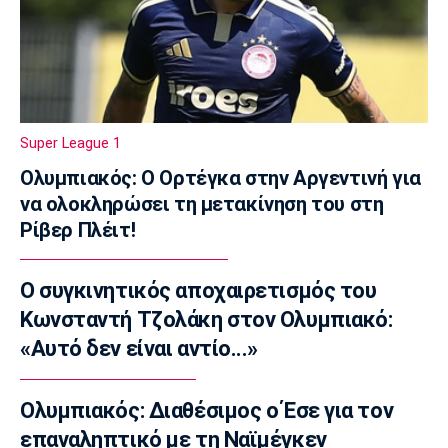
ΦΩΣ στο Στοίχημα: Ανώτερη η Κραϊόβα
13:05
Super League 1
Επίσημο: Στον ΠΑΟΚ ο Γιαννούλης
12:50
Super League 1
Βόλεϊ Α Γυναικών
Εθνική Γυναικών: Ισόπαλο το φιλικό με τη
Ολυμπιακός: Ο Ορτέγκα στην Αργεντινή για
Σουηδία
να ολοκληρώσει τη μετακίνηση του στη
12:35
Ρίβερ Πλέιτ!
Super League 1
ΑΕΚ: Γνωστοποίησε την απόκτηση του
Ο συγκινητικός αποχαιρετισμός του
Βιτάλις
Κωνσταντή Τζολάκη στον Ολυμπιακό:
12:20
«Αυτό δεν είναι αντίο...»
Ποδόσφαιρο - Διεθνή
Επίσημο: Στην Παλέρμο ο Στρεφέτσα
Ολυμπιακός: Διαθέσιμος ο Έσε για τον
12:05
επαναληπτικό με τη Ναϊμέγκεν
Μπάσκετ Α1 Γυναικών