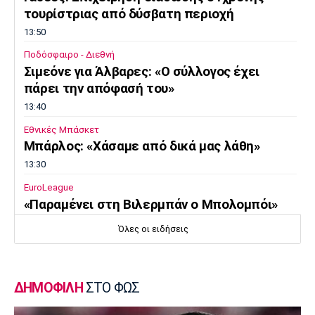
τουρίστριας από δύσβατη περιοχή
Πόρτο
Μπενφίκα
13:50
Ποδόσφαιρο - Διεθνή
Σιμεόνε για Άλβαρες: «Ο σύλλογος έχει
πάρει την απόφασή του»
13:40
Εθνικές Μπάσκετ
Μπάρλος: «Χάσαμε από δικά μας λάθη»
13:30
EuroLeague
«Παραμένει στη Βιλερμπάν ο Μπολομπόι»
13:20
Όλες οι ειδήσεις
Τένις
Αποκλεισμός της Μαρίας Σάκκαρη από το
τουρνουά του Τορόντο
ΔΗΜΟΦΙΛΗ
ΣΤΟ ΦΩΣ
13:10