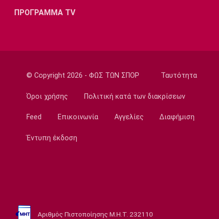
11:40
ΠΡΟΓΡΑΜΜΑ TV
Ποδόσφαιρο - Διεθνή
Ο Κούτσιας πέτυχε το πρώτο γκολ της
σεζόν στη φετινή Liga Portugal
11:30
EuroLeague
© Copyright 2026 - ΦΩΣ ΤΩΝ ΣΠΟΡ
Ταυτότητα
Ανανέωσε με τη Βιλερμπάν ο Τζάκσον
Όροι χρήσης
Πολιτική κατά των διακρίσεων
11:20
Ποδόσφαιρο - Διεθνή
Feed
Επικοινωνία
Αγγελίες
Διαφήμιση
Συνεχίζει στην Εστουντιάντες ο Χοακίν
Κορέα
Έντυπη έκδοση
11:10
NBA
ΝΒΑ: Έγινε γνωστή η αιτία θανάτου του
Μπράντον Κλαρκ
11:00
Αριθμός Πιστοποίησης Μ.Η.Τ. 232110
Επικαιρότητα