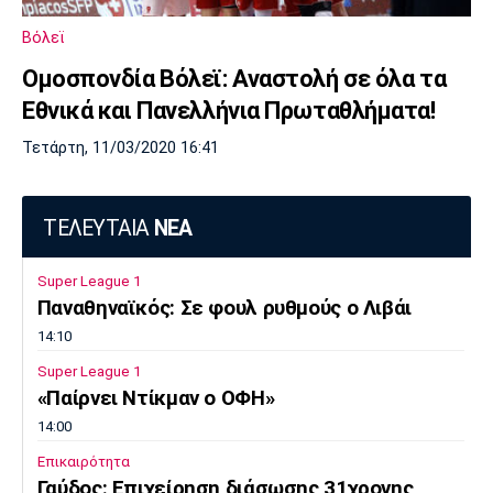
Λίβερπουλ
Μάντσεστερ
Γιουβέντους
Σίτι
Βόλεϊ
Ομοσπονδία Βόλεϊ: Αναστολή σε όλα τα
Εθνικά και Πανελλήνια Πρωταθλήματα!
Ίντερ
Μίλαν
Μπάγερν
Τετάρτη, 11/03/2020 16:41
ΤΕΛΕΥΤΑΙΑ
ΝΕΑ
Μπορούσια
Παρί Σεν
Μαρσέιγ
Super League 1
Ντόρτμουντ
Ζερμέν
Παναθηναϊκός: Σε φουλ ρυθμούς ο Λιβάι
14:10
Super League 1
Μονακό
Ερυθρός
Τότεναμ
«Παίρνει Ντίκμαν ο ΟΦΗ»
Αστέρας
14:00
Επικαιρότητα
Γαύδος: Επιχείρηση διάσωσης 31χρονης