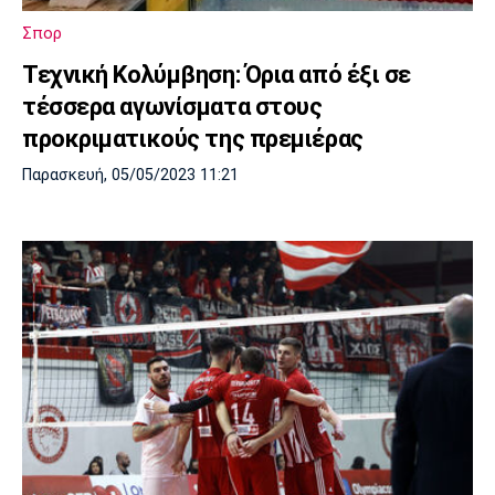
Μουσική
Στήλες
Σπορ
Πολιτισμός
Τραγούδια
Πρόγραμμα TV
Τεχνική Κολύμβηση: Όρια από έξι σε
Ιωνικός
Κηφισιά
Πανσερραϊκός
τέσσερα αγωνίσματα στους
Cine Spot
προκριματικούς της πρεμιέρας
Running
Παρασκευή, 05/05/2023 11:21
Media
Μπαρτσελόνα
Ρεάλ
Ατλέτικο
Μαδρίτης
Μαδρίτης
Παρασκήνιο
Μάντσεστερ
Τσέλσι
Άρσεναλ
Γιουνάιτεντ